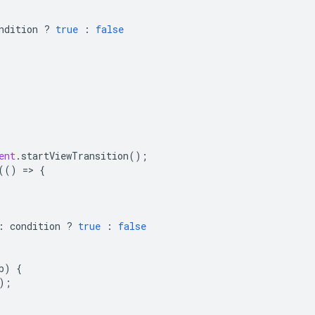
ndition
?
true
:
false
ent
.
startViewTransition
();
(()
=
>
{
:
condition
?
true
:
false
b
)
{
);