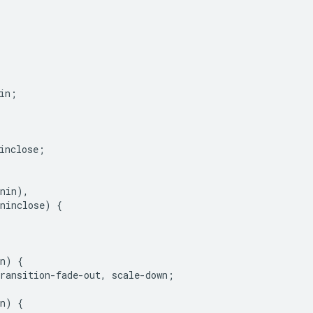
in
;
inclose
;
nin
),
ninclose
)
{
n
)
{
ransition
-
fade
-
out
,
scale
-
down
;
n
)
{