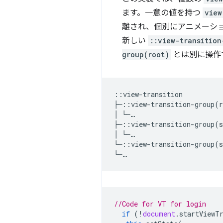
ます。一意の値を持つ
view
離され、個別にアニメーシ
新しい
::view-transition
group(root)
とは別に操作
::view-transition

├─::view-transition-group(r
│ └─…

├─::view-transition-group(s
│ └─…

└─::view-transition-group(s
//Code for VT for login
if
(
!
document
.
startViewT