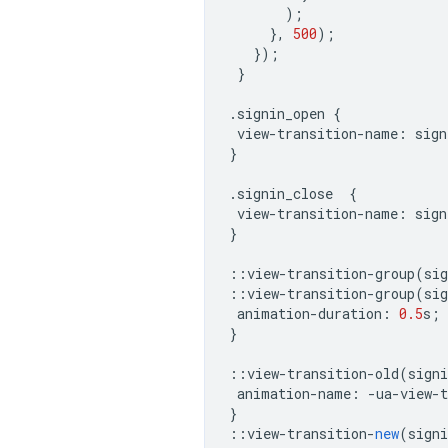
);
},
500
);
});
}
.
signin_open
{
view
-
transition
-
name
:
sign
}
.
signin_close
{
view
-
transition
-
name
:
sign
}
::
view
-
transition
-
group
(
sig
::
view
-
transition
-
group
(
sig
animation
-
duration
:
0.5
s
;
}
::
view
-
transition
-
old
(
signi
animation
-
name
:
-
ua
-
view
-
t
}
::
view
-
transition
-
new
(
signi