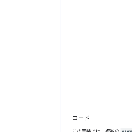
コード
この実装では、複数の
view