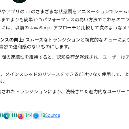
やアプリの UI のさまざまな状態間をアニメーションでシー
までよりも簡単かつパフォーマンスの高い方法でこれらのエ
 には、以前の JavaScript アプローチと比較して次のよう
ンスの向上:
スムーズなトランジションと視覚的なキューにより
自然で違和感のないものにします。
ー間の連続性を維持すると、認知負荷が軽減され、ユーザーは
 は、メインスレッドのリソースをできるだけ少なく使用して、
す。
善されたトランジションにより、洗練された魅力的なユーザー 
11
111
144
18
Source