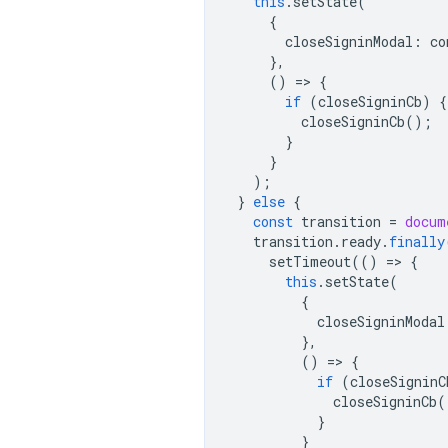
this
.
setState
(
{
closeSigninModal
:
co
},
()
=
>
{
if
(
closeSigninCb
)
{
closeSigninCb
();
}
}
);
}
else
{
const
transition
=
docum
transition
.
ready
.
finally
setTimeout
(()
=
>
{
this
.
setState
(
{
closeSigninModal
},
()
=
>
{
if
(
closeSigninC
closeSigninCb
(
}
}