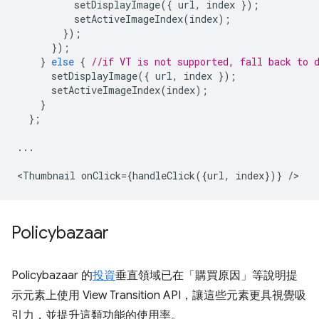
setDisplayImage
({
url
,
index
});
setActiveImageIndex
(
index
);
});
});
}
else
{
//if VT is not supported, fall back to 
setDisplayImage
({
url
,
index
});
setActiveImageIndex
(
index
);
}
};
...
<
Thumbnail
onClick
=
{
handleClick
({
url
,
index
})}
/
Policybazaar
Policybazaar 的
投資
垂直領域已在「購買原因」等說明提
示元素上使用 View Transition API，讓這些元素更具視覺吸
引力，並提升這類功能的使用率。