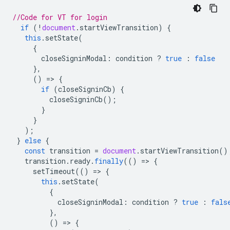
//Code for VT for login
if
(
!
document
.
startViewTransition
)
{
this
.
setState
(
{
closeSigninModal
:
condition
?
true
:
false
},
()
=
>
{
if
(
closeSigninCb
)
{
closeSigninCb
();
}
}
);
}
else
{
const
transition
=
document
.
startViewTransition
()
transition
.
ready
.
finally
(()
=
>
{
setTimeout
(()
=
>
{
this
.
setState
(
{
closeSigninModal
:
condition
?
true
:
fals
},
()
=
>
{