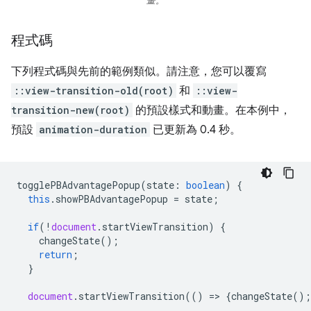
畫。
程式碼
下列程式碼與先前的範例類似。請注意，您可以覆寫
::view-transition-old(root)
和
::view-
transition-new(root)
的預設樣式和動畫。在本例中，
預設
animation-duration
已更新為 0.4 秒。
togglePBAdvantagePopup
(
state
:
boolean
)
{
this
.
showPBAdvantagePopup
=
state
;
if
(
!
document
.
startViewTransition
)
{
changeState
();
return
;
}
document
.
startViewTransition
(()
=
>
{
changeState
();