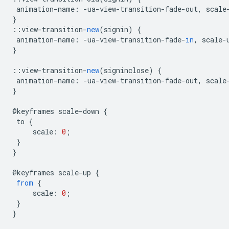
animation
-
name
:
-
ua
-
view
-
transition
-
fade
-
out
,
scale
}
::
view
-
transition
-
new
(
signin
)
{
animation
-
name
:
-
ua
-
view
-
transition
-
fade
-
in
,
scale
-
}
::
view
-
transition
-
new
(
signinclose
)
{
animation
-
name
:
-
ua
-
view
-
transition
-
fade
-
out
,
scale
}
@
keyframes
scale
-
down
{
to
{
scale
:
0
;
}
}
@
keyframes
scale
-
up
{
from
{
scale
:
0
;
}
}