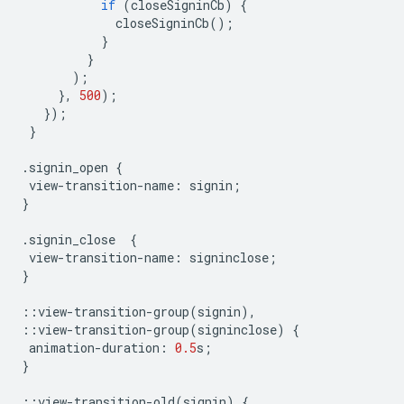
if
(
closeSigninCb
)
{
closeSigninCb
();
}
}
);
},
500
);
});
}
.
signin_open
{
view
-
transition
-
name
:
signin
;
}
.
signin_close
{
view
-
transition
-
name
:
signinclose
;
}
::
view
-
transition
-
group
(
signin
),
::
view
-
transition
-
group
(
signinclose
)
{
animation
-
duration
:
0.5
s
;
}
::
view
-
transition
-
old
(
signin
)
{