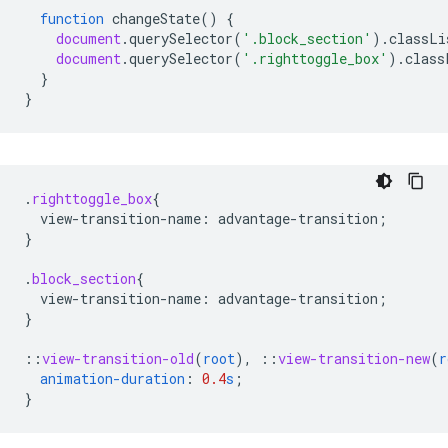
function
changeState
()
{
document
.
querySelector
(
'.block_section'
).
classLi
document
.
querySelector
(
'.righttoggle_box'
).
class
}
}
.
righttoggle_box
{
view-transition-name
:
advantage-transition
;
}
.
block_section
{
view-transition-name
:
advantage-transition
;
}
::
view-transition-old
(
root
),
::
view-transition-new
(
r
animation-duration
:
0.4
s
;
}