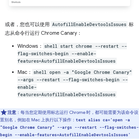
或者，您也可以使用
AutofillEnableDevtoolsIssues
标
志从命令行运行 Chrome Canary：
Windows：
shell start chrome --restart --
flag-switches-begin --enable-
features=AutofillEnableDevtoolsIssues
Mac：
shell open -a "Google Chrome Canary"
--args --restart --flag-switches-begin --
enable-
features=AutofillEnableDevtoolsIssues
注意
：每当您定期使用标志运行 Chrome 时，都可能需要为该命令设
置别名，例如在 Mac 上执行以下操作：
text alias ca='open -a
"Google Chrome Canary" --args --restart --flag-switches-
begin --enable-features=AutofillEnableDevtoolsIssues'