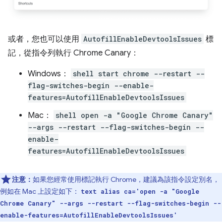
或者，您也可以使用
AutofillEnableDevtoolsIssues
標
記，從指令列執行 Chrome Canary：
Windows：
shell start chrome --restart --
flag-switches-begin --enable-
features=AutofillEnableDevtoolsIssues
Mac：
shell open -a "Google Chrome Canary"
--args --restart --flag-switches-begin --
enable-
features=AutofillEnableDevtoolsIssues
注意：
如果您經常使用標記執行 Chrome，建議為該指令設定別名，
例如在 Mac 上設定如下：
text alias ca='open -a "Google
Chrome Canary" --args --restart --flag-switches-begin --
enable-features=AutofillEnableDevtoolsIssues'