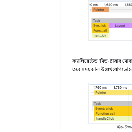
ক্যালিব্রেটেড "মিড-টায়ার মোব
তবে সময়কাল উল্লেখযোগ্যভাবে ব
মিড-টায়া