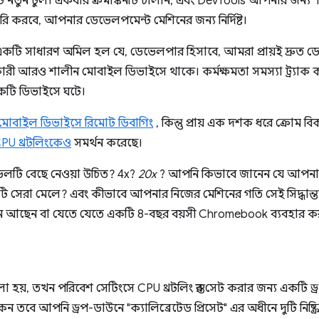
 নতুন টুল। একবার ক্রমাঙ্কনটি চালান, এবং DevTools আপনার জন্য "নিম
 তৈরি করবে, আপনার ডেভেলপমেন্ট মেশিনের জন্য নির্দিষ্ট।
একটি সাধারণ অমিল হল যে, ডেভেলপার হিসাবে, আমরা প্রায়ই দ্রুত ড
ী আরও শালীন মোবাইল ডিভাইসে থাকে। কর্মক্ষমতা সমস্যা ট্র্যাক 
কটি ডিভাইসে ঘটে।
ব মোবাইল ডিভাইসে রিমোট ডিবাগিং
, কিন্তু প্রায় এক দশক ধরে ক্রোম ব
PU থ্রটলিংকেও
সমর্থন করেছে।
ভেলটি বেছে নেওয়া উচিত? 4x?
20x
? আপনি কিভাবে জানেন যে আপনার
ি সেরা মেলে? এবং কীভাবে আপনার নিজের মেশিনের গতি সেই সিদ্ধান্
েশনে আছেন বা যেতে যেতে একটি 8-বছর বয়সী Chromebook ব্যবহার 
া হয়, তখন পরিবেশ সেটিংসে CPU থ্রটলিং স্তর সেট করার জন্য একটি
েন তবে আপনি ড্রপ-ডাউনে "ক্যালিব্রেটেড প্রিসেট" এর অধীনে দুটি নিষ্ক্র