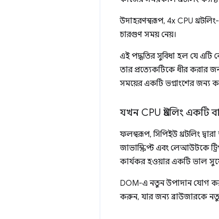
উদাহরণস্বরূপ, 4x CPU থ্রটলিং-এ
চারগুণ সময় নেয়।
এই পদ্ধতির সুবিধা হল যে এটি ব
তার প্রত্যেকটিকে ধীর করার জন্
সময়ের একটি ভগ্নাংশের জন্য ক
যখন CPU থ্রটলিং একটি 
ফলস্বরূপ, সিপিইউ থ্রটলিং দ্
জাভাস্ক্রিপ্ট এবং লেআউটকে ট
কার্যকর হওয়ার একটি ভাল সুয
DOM-এ নতুন উপাদান যোগ করার জন
করুন, যার জন্য ব্রাউজারকে নত