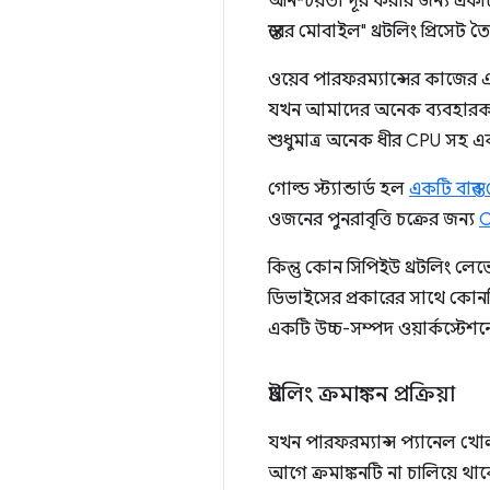
অনিশ্চয়তা দূর করার জন্য একটি
স্তরের মোবাইল" থ্রটলিং প্রিসেট
ওয়েব পারফরম্যান্সের কাজের 
যখন আমাদের অনেক ব্যবহারকার
শুধুমাত্র অনেক ধীর CPU সহ এ
গোল্ড স্ট্যান্ডার্ড হল
একটি বাস্ত
ওজনের পুনরাবৃত্তি চক্রের জন্য
C
কিন্তু কোন সিপিইউ থ্রটলিং লে
ডিভাইসের প্রকারের সাথে কোনট
একটি উচ্চ-সম্পদ ওয়ার্কস্ট
থ্রটলিং ক্রমাঙ্কন প্রক্রিয়া
যখন পারফরম্যান্স প্যানেল খোল
আগে ক্রমাঙ্কনটি না চালিয়ে থাক