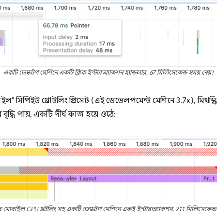
একটি ডেস্কটপ মেশিনে একটি ক্লিক ইন্টারঅ্যাকশন হ্যান্ডলার, 67 মিলিসেকেন্ড সময় নেয়।
াইল" সিপিইউ থ্রোটলিং প্রিসেট (এই ডেভেলপমেন্ট মেশিনে 3.7x), মিথস্ক্
ৃদ্ধি পায়, একটি দীর্ঘ কাজ হয়ে ওঠে:
র মোবাইল CPU থ্রটলিং সহ একটি ডেস্কটপ মেশিনে একই ইন্টারঅ্যাকশন, 211 মিলিসেকেন্ড 