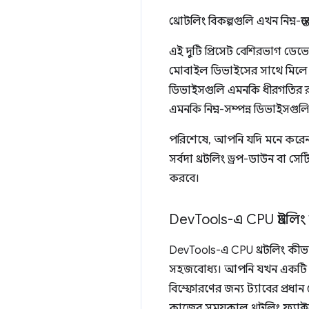
থ্রোটলিং বিকল্পগুলি এখন নিম্ন-স
এই দুটি প্রিসেট বেশিরভাগ ডেভ
মোবাইল ডিভাইসের সাথে মিলে যা
ডিভাইসগুলি এমনকি ধীরগতির রয়েছ
এমনকি নিম্ন-সম্পন্ন ডিভাইসগুল
পরিশেষে, আপনি যদি মনে করেন ক
সর্বদা থ্রটলিং ড্রপ-ডাউন বা সে
করবে।
Dev
Tools-এ CPU থ্রটলি
DevTools-এ CPU থ্রটলিং কীভ
সহজবোধ্য। আপনি যখন একটি ট্য
বিস্ফোরণের জন্য ট্যাবের প্রধান
কাজের সময়কাল থ্রটলিং ফ্যাক্টর দ