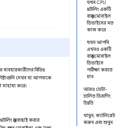
যখন CPU
থ্রটলিং একটি
বাস্তব মোবাইল
ডিভাইসের মত
কাজ করে
যখন আপনি
এখনও একটি
বাস্তব মোবাইল
ডিভাইসে
ব্যবহারকারীদের বিভিন্ন
পরীক্ষা করতে
চান
িষ্ট্যগুলি দেখব যা আপনাকে
ি সাহায্য করে।
আরও ডেটা-
চালিত ডিবাগিং
উন্নতি
থামুন, ক্যালিব্রেট
্রটলিং স্তর বাছাই করার
করুন এবং শুনুন