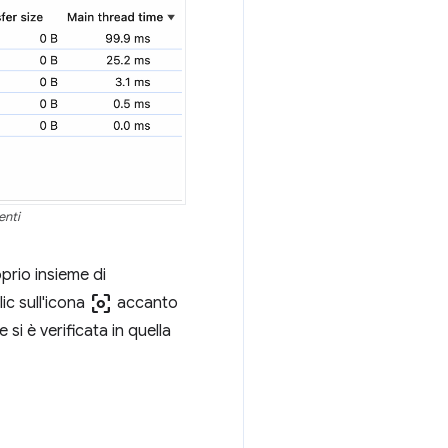
enti
oprio insieme di
center_focus_weak
ic sull'icona
accanto
si è verificata in quella