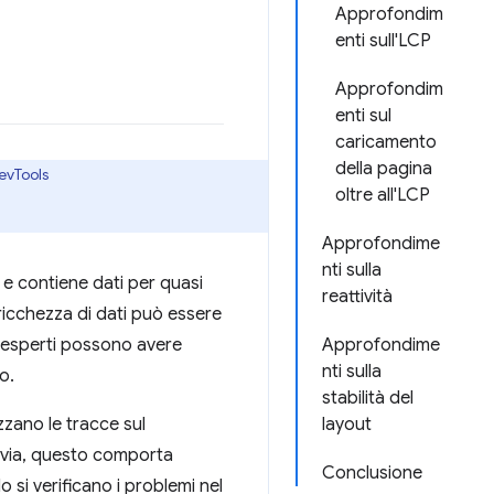
Approfondim
enti sull'LCP
Approfondim
enti sul
caricamento
della pagina
DevTools
oltre all'LCP
Approfondime
nti sulla
 e contiene dati per quasi
reattività
a ricchezza di dati può essere
li esperti possono avere
Approfondime
nti sulla
o.
stabilità del
zzano le tracce sul
layout
tavia, questo comporta
Conclusione
 si verificano i problemi nel