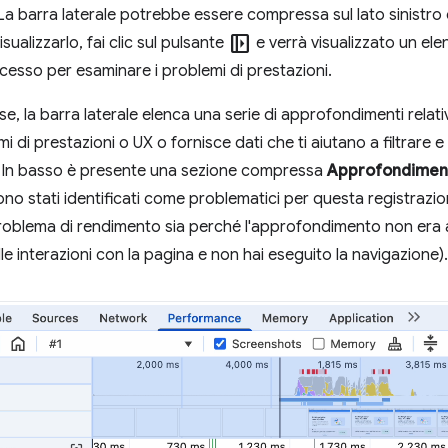
. La barra laterale potrebbe essere compressa sul lato sinistr
left_panel_open
isualizzarlo, fai clic sul pulsante
e verrà visualizzato un el
cesso per esaminare i problemi di prestazioni.
, la barra laterale elenca una serie di approfondimenti relati
emi di prestazioni o UX o fornisce dati che ti aiutano a filtrare 
 In basso è presente una sezione compressa
Approfondiment
o stati identificati come problematici per questa registrazion
roblema di rendimento sia perché l'approfondimento non era a
le interazioni con la pagina e non hai eseguito la navigazione).