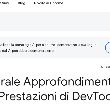
study
Blog
Novità di Chrome
tilizza la tecnologia AI per tradurre i contenuti nella tua lingua
e dall'AI potrebbero contenere errori.
Questa
erale Approfondiment
Prestazioni di Dev
Too