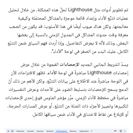
تم تطوير أدوات مثل Lighthouse لحلّ هذه المشكلة، من خلال تحليل
عمليات تتبُّع الأداء وإعداد قائمة موجزة بالمشاكل المحتمَلة وكيفية
معالجتها. ولكن هناك عيوب أيضًا في هذا الأسلوب: قد يكون من الصعب
معرفة وقت حدوث المشاكل في الجدول الزمني بالنسبة إلى بعضها
البعض، وذلك لأنّه لا يعرض التفاصيل. وإذا أردت فهم السياق ضمن التتبّع
الكامل، عليك البدء من الصفر في لوحة "الأداء".
يسدّ الشريط الجانبي الجديد
الإحصاءات
الفجوة من خلال عرض
إحصاءات Lighthouse مباشرةً في لوحة
الأداء
. تظهر الاقتراحات الآن
في اللوحة مباشرةً عند الاطّلاع على بيانات التتبُّع، ولكن الأهم من ذلك أنّ
الدمج يسمح للإحصاءات بتسليط الضوء على الأحداث وعرض التفسيرات
مباشرةً في مخطط الأداء الزمني. مرِّر مؤشر الماوس فوق إحدى الإحصاءات
لتكبيرها وتمييز الأجزاء ذات الصلة من التتبّع، أو عرض المسارات الحرجة،
أو الإبلاغ عن نقاط الاختناق في الأداء ضمن سياقها الكامل.