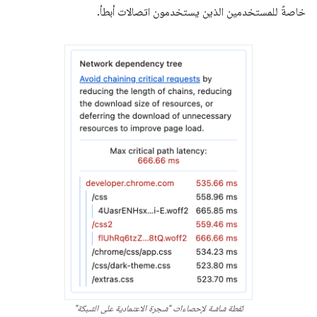
خاصةً للمستخدمين الذين يستخدمون اتصالات أبطأ.
لقطة شاشة لإحصاءات "شجرة الاعتمادية على الشبكة"