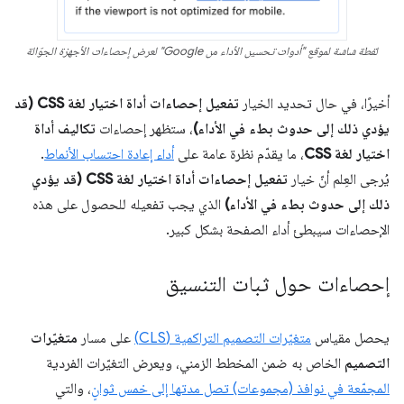
لقطة شاشة لموقع "أدوات تحسين الأداء من Google" لعرض إحصاءات الأجهزة الجوّالة
أخيرًا، في حال تحديد الخيار
تفعيل إحصاءات أداة اختيار لغة CSS (قد
يؤدي ذلك إلى حدوث بطء في الأداء)
، ستظهر إحصاءات
تكاليف أداة
اختيار لغة CSS
، ما يقدّم نظرة عامة على
أداء إعادة احتساب الأنماط
.
يُرجى العِلم أنّ خيار
تفعيل إحصاءات أداة اختيار لغة CSS (قد يؤدي
ذلك إلى حدوث بطء في الأداء)
الذي يجب تفعيله للحصول على هذه
الإحصاءات سيبطئ أداء الصفحة بشكل كبير.
إحصاءات حول ثبات التنسيق
يحصل مقياس
متغيّرات التصميم التراكمية (CLS)
على مسار
متغيّرات
التصميم
الخاص به ضمن المخطط الزمني، ويعرض التغيّرات الفردية
المجمّعة في نوافذ (مجموعات) تصل مدتها إلى خمس ثوانٍ
، والتي