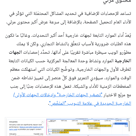
تساعد الإحصاءات الإضافية في تحديد المشاكل المحتمَلة التي تؤثّر في
الأداء العام لتحميل الصفحة، بالإضافة إلى سرعة عرض أكبر محتوى مرئي.
يُعدّ أداء الموارد التابعة لجهات خارجية أحد أكبر التحديات. وغالبًا ما تكون
هذه الطلبات ضرورية لأسباب تتعلّق بالنشاط التجاري، ولكن لا يملك
مطوّرو الويب سيطرة مباشرة تقريبًا على أدائها. تحدِّد إحصاءات
الجهات
الخارجية
الموارد ونشاط وحدة المعالجة المركزية حسب الكيانات التابعة
للطرف الأول والجهات الخارجية، وتوضِّح الكيانات التي استهلكت معظم
الوقت والموارد. سيؤدي التمرير فوق كلّ عنصر إلى تمييز نشاطه ضمن
المخططات الزمنية للأداء والشبكة. تعمل هذه الإحصاءات جنبًا إلى جنب
مع مربّع الاختيار
"تصغير الجهات الخارجية" وإدخالات الجهات الأولى/
الخارجية الجديدة في علامة التبويب "الملخّص"
.