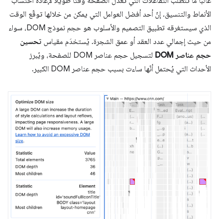
غالبًا ما تتطلّب التفاعلات التي تعدّل الصفحة وقتًا طويلاً لإعادة احتساب
الأنماط والتنسيق. إنّ أحد أفضل العوامل التي يمكن من خلالها توقّع الوقت
الذي سيستغرقه تطبيق التصميم والأسلوب هو حجم نموذج DOM، سواء
من حيث إجمالي عدد العقد أو عمق الشجرة. يُستخدَم مقياس
تحسين
حجم عناصر DOM
لتسجيل حجم عناصر DOM للصفحة، ويُبرز
الأحداث التي يُحتمل أنّها ساءت بسبب حجم عناصر DOM الكبير.