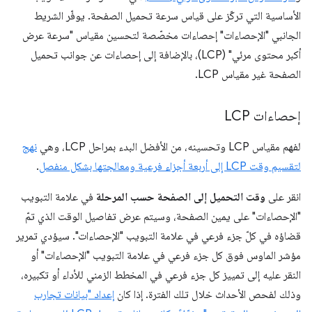
الأساسية التي تركّز على قياس سرعة تحميل الصفحة. يوفّر الشريط
الجانبي "الإحصاءات" إحصاءات مخصّصة لتحسين مقياس "سرعة عرض
أكبر محتوى مرئي" (LCP)، بالإضافة إلى إحصاءات عن جوانب تحميل
الصفحة غير مقياس LCP.
إحصاءات LCP
لفهم مقياس LCP وتحسينه، من الأفضل البدء بمراحل LCP، وهي
نهج
لتقسيم وقت LCP إلى أربعة أجزاء فرعية ومعالجتها بشكل منفصل
.
انقر على
وقت التحميل إلى الصفحة حسب المرحلة
في علامة التبويب
"الإحصاءات" على يمين الصفحة، وسيتم عرض تفاصيل الوقت الذي تمّ
قضاؤه في كلّ جزء فرعي في علامة التبويب "الإحصاءات". سيؤدي تمرير
مؤشر الماوس فوق كل جزء فرعي في علامة التبويب "الإحصاءات" أو
النقر عليه إلى تمييز كل جزء فرعي في المخطط الزمني للأداء أو تكبيره،
وذلك لفحص الأحداث خلال تلك الفترة. إذا كان
إعداد "بيانات تجارب