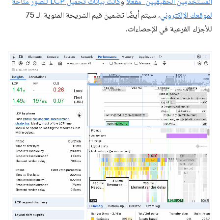
المستخدمِين الحقيقيين" مفعّلاً
و
كانت بيانات تحميل LCP للصور متاحة
لموقعك الإلكتروني
، سيتم أيضًا تضمين قيم الشريحة المئوية الـ 75
للأجزاء الفرعية في الإحصاءات.