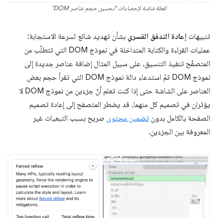
لقطة شاشة لإحصاءات "تحسين حجم عناصر DOM"
تنبيهات
إعادة التدفق القسري
بشأن تهديد شائع لسرعة الاستجابة:
عمليات القراءة والكتابة المتداخلة في نموذج DOM التي تتطلّب من
المتصفّح تنفيذ التنسيق، على سبيل المثال إضافة عناصر جديدة إلى
نموذج DOM ثمّ استدعاء دالة نموذج DOM التي تقرأ حجم بعض
العناصر على الشاشة حتى إذا كنت تعلم أنّ جزءَين من نموذج DOM لا
يؤثران في تصميم كل منهما، قد يضطر المتصفح إلى إعادة تصميم
الصفحة بالكامل بدون
تضمين محتوى
صريح بسبب التبعيات غير
المعروفة بين الجزءَين.