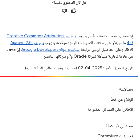
هل كان المحتوى مفيدًا؟
إنّ محتوى هذه الصفحة مرخّص بموجب
ترخيص Creative Commons Attribution
4.0‏
ما لم يُنصّ على خلاف ذلك، ونماذج الرموز مرخّصة بموجب
ترخيص Apache 2.0‏
.
للاطّلاع على التفاصيل، يُرجى مراجعة
سياسات موقع Google Developers‏
. إنّ Java
هي علامة تجارية مسجَّلة لشركة Oracle و/أو شركائها التابعين.
تاريخ التعديل الأخير: 2025-04-02 (حسب التوقيت العالمي المتفَّق عليه)
مساهمة
الإبلاغ عن خطأ
الاطّلاع على المشاكل المفتوحة
محتوى ذو صلة
تحديثات Chromium