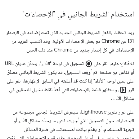
استخدام الشريط الجانبي في "الإحصاءات"
ربما لاحظتَ بالفعل الشريط الجانبي الجديد الذي تمت إضافته في الإصدار
131 من Chrome مع بعض الإحصاءات الأولية، وقد اكتسب المزيد من
الإحصاءات في كل إصدار جديد من Chrome منذ ذلك الحين.
radio_button_checked
للاطّلاع عليه، انقر على
تسجيل
في لوحة "الأداء"، وحمِّل عنوان URL
أو تفاعل مع صفحة، ثم أوقِف التسجيل. قد يكون الشريط الجانبي مصغّرًا
على يمين لوحة "الأداء" إذا كنت قد أغلقته في السابق. لإظهارها، انقر على
left_panel_open
الزر
، وستظهر قائمة بالإحصاءات التي تُعدّ نقاط دخول للتحقيق في
مشاكل الأداء.
على غرار تقرير Lighthouse، سيعرض الشريط الجانبي مجموعة من
الإحصاءات حول التسجيل الذي أجريته للتو، ما يحدّد مشاكل الأداء أو
تجربة المستخدم، أو يقدّم بيانات لمساعدتك في فلترة المشاكل
وتحديدها بنفسك. في أسفل الصفحة، يظهر قسم
الإحصاءات التي تمّت