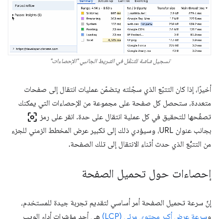
تسجيل شاشة للتنقّل في الشريط الجانبي "الإحصاءات"
أخيرًا، إذا كان التتبّع الذي سجّلته يتضمّن عمليات انتقال إلى صفحات
متعددة، ستحصل كل صفحة على مجموعة من الإحصاءات التي يمكنك
center_focus_weak
تصفّحها للتحقيق في كل عملية انتقال على حدة. انقر على رمز
بجانب عنوان URL، وسيؤدي ذلك إلى تكبير عرض المخطط الزمني للجزء
من التتبُّع الذي حدث أثناء الانتقال إلى تلك الصفحة.
إحصاءات حول تحميل الصفحة
إنّ سرعة تحميل الصفحة أمر أساسي لتقديم تجربة جيدة للمستخدم،
و
سرعة عرض أكبر محتوى مرئي (LCP)
هي أحد مؤشرات أداء الويب