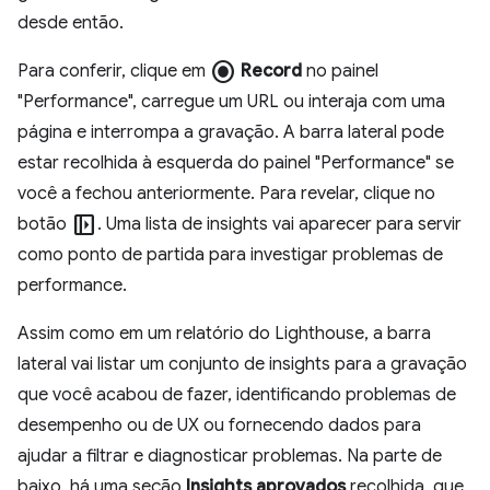
desde então.
radio_button_checked
Para conferir, clique em
Record
no painel
"Performance", carregue um URL ou interaja com uma
página e interrompa a gravação. A barra lateral pode
estar recolhida à esquerda do painel "Performance" se
você a fechou anteriormente. Para revelar, clique no
left_panel_open
botão
. Uma lista de insights vai aparecer para servir
como ponto de partida para investigar problemas de
performance.
Assim como em um relatório do Lighthouse, a barra
lateral vai listar um conjunto de insights para a gravação
que você acabou de fazer, identificando problemas de
desempenho ou de UX ou fornecendo dados para
ajudar a filtrar e diagnosticar problemas. Na parte de
baixo, há uma seção
Insights aprovados
recolhida, que