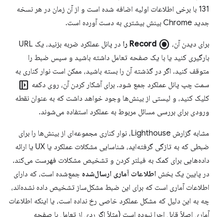
131 با برخی اطلاعات اولیه اضافه شده است و از آن زمان در هر نسخه
جدید Chrome بینش بیشتری به دست آورده است.
radio_button_checked
برای دیدن آن،
Record را
در پانل عملکرد ضربه بزنید، یک URL
بارگیری کنید یا با یک صفحه تعامل داشته باشید و سپس ضبط را
متوقف کنید. اگر در گذشته آن را بسته باشید، ممکن است نوار کناری به
left_panel_open
سمت چپ پانل عملکرد جمع شود. برای آشکار کردن آن، روی دکمه
کلیک کنید، و لیستی از بینش‌ها وجود خواهد داشت که به عنوان نقطه
ورودی برای بررسی مسائل مربوط به عملکرد استفاده می‌شوند.
مشابه گزارش Lighthouse، نوار کناری مجموعه‌ای از بینش‌ها را برای
ضبطی که به تازگی گرفته‌اید، شناسایی مشکلات عملکرد یا UX یا ارائه
داده‌هایی برای کمک به فیلتر کردن و تشخیص مشکلات فهرست می‌کند.
در پایین یک بخش
اطلاعات آماری ارسال‌شده
جمع‌شده است، که دارای
اطلاعات آماری است که برای این ضبط مشکل‌ساز تشخیص داده نشده‌اند،
چه به این دلیل که مشکل عملکرد خاصی رخ نداده است، یا اینکه اطلاعات
آماری اصلاً قابل اجرا نبوده است (مثلاً اگر ردی از تعامل با صفحه