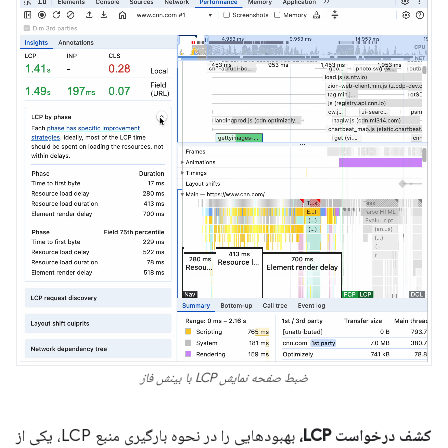
ضبط صفحه نمایش LCP با بینش فاز
کشف درخواست LCP،
بهبودهایی را در نحوه بارگیری منبع LCP، یکی از