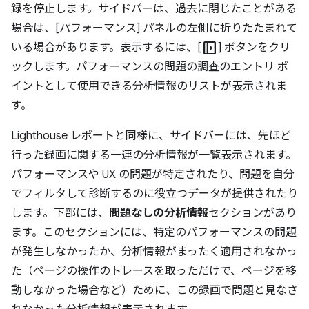
録を停止します。サイドバーは、過去に閉じたことがある
場合は、[パフォーマンス] パネルの左側に折りたたまれて
left_panel_open
いる場合があります。表示するには、[
] ボタンをクリ
ックします。パフォーマンスの問題の調査のエントリ ポ
イントとして使用できる分析情報のリストが表示されま
す。
Lighthouse レポートと同様に、サイドバーには、先ほど
行った録画に関する一連の分析情報が一覧表示されます。
パフォーマンスや UX の問題が特定されたり、問題を自分
でフィルタして診断するのに役立つデータが提供されたり
します。下部には、
問題なしの分析情報
セクションがあり
ます。このセクションには、特定のパフォーマンスの問題
が発生しなかったか、分析情報がまったく適用されなかっ
た（ページの操作のトレースを取っただけで、ページを移
動しなかった場合など）ために、この録画で問題と見なさ