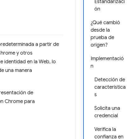
Estandarizaci
ón
¿Qué cambió
desde la
prueba de
predeterminada a partir de
origen?
hrome y otros
Implementació
e identidad en la Web, lo
n
s de una manera
Detección de
característica
presentación de
s
s en Chrome para
Solicita una
credencial
Verifica la
confianza en