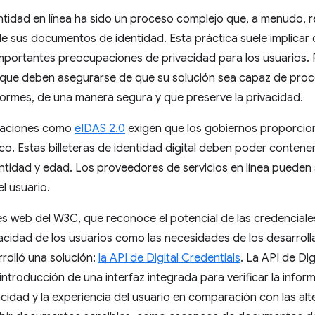
dentidad en línea ha sido un proceso complejo que, a menudo, r
 sus documentos de identidad. Esta práctica suele implicar 
mportantes preocupaciones de privacidad para los usuarios. P
 que deben asegurarse de que su solución sea capaz de proc
formes, de una manera segura y que preserve la privacidad.
ntaciones como
eIDAS 2.0
exigen que los gobiernos proporcio
blico. Estas billeteras de identidad digital deben poder contene
entidad y edad. Los proveedores de servicios en línea pueden s
el usuario.
 web del W3C, que reconoce el potencial de las credenciales 
cidad de los usuarios como las necesidades de los desarrolla
rrolló una solución:
la API de Digital Credentials
. La API de Di
ntroducción de una interfaz integrada para verificar la inform
acidad y la experiencia del usuario en comparación con las alt