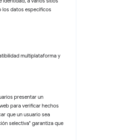
dentidad, a varios sitios
o los datos específicos
tibilidad multiplataforma y
suarios presentar un
 web para verificar hechos
icar que un usuario sea
ión selectiva" garantiza que