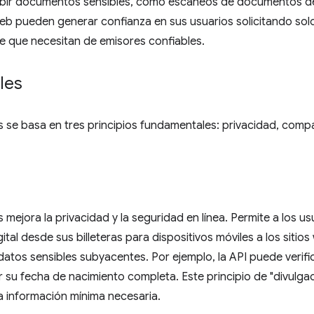
ubir documentos sensibles, como escaneos de documentos de i
web pueden generar confianza en sus usuarios solicitando sol
e que necesitan de emisores confiables.
les
ls se basa en tres principios fundamentales: privacidad, compa
s mejora la privacidad y la seguridad en línea. Permite a los u
al desde sus billeteras para dispositivos móviles a los sitios
 datos sensibles subyacentes. Por ejemplo, la API puede verif
r su fecha de nacimiento completa. Este principio de "divulgac
la información mínima necesaria.