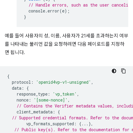
// Handle errors, such as the user canceling
console
.
error
(
e
);
}
예를 들어 사용자의 성, 이름, 사용자가 21세를 초과하는지 여부
를 나타내는 불리언 값을 요청하려면 다음 페이로드를 지정하
면 됩니다.
{
protocol
:
'openid4vp-v1-unsigned'
,
data
:
{
response_type
:
'vp_token'
,
nonce
:
'[some-nonce]'
,
// Contains the Verifier metadata values, includ
client_metadata
:
{
// Supported credential formats. Refer to the docu
vp_formats_supported
:
{...},
// Public key(s). Refer to the documentation for 