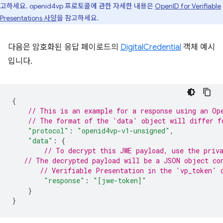
고하세요. openid4vp 프로토콜에 관한 자세한 내용은
OpenID for Verifiable
Presentations 사양
을 참고하세요.
다음은 암호화된 응답 페이로드의
DigitalCredential
객체 예시
입니다.
{
// This is an example for a response using an Op
// The format of the 'data' object will differ f
"protocol"
:
"openid4vp-v1-unsigned"
,
"data"
:
{
// To decrypt this JWE payload, use the priv
// The decrypted payload will be a JSON object co
// Verifiable Presentation in the 'vp_token' 
"response"
:
"[jwe-token]"
}
}