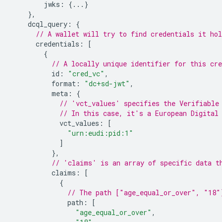
jwks
:
{...}
},
dcql_query
:
{
// A wallet will try to find credentials it ho
credentials
:
[
{
// A locally unique identifier for this cre
id
:
"cred_vc"
,
format
:
"dc+sd-jwt"
,
meta
:
{
// 'vct_values' specifies the Verifiable
// In this case, it's a European Digital
vct_values
:
[
"urn:eudi:pid:1"
]
},
// 'claims' is an array of specific data t
claims
:
[
{
// The path ["age_equal_or_over", "18"
path
:
[
"age_equal_or_over"
,