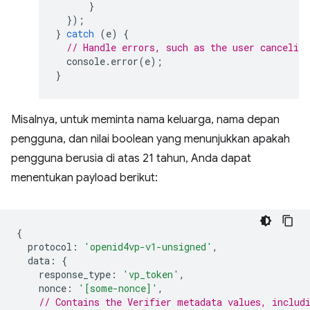
}
});
}
catch
(
e
)
{
// Handle errors, such as the user canceling
console
.
error
(
e
);
}
Misalnya, untuk meminta nama keluarga, nama depan
pengguna, dan nilai boolean yang menunjukkan apakah
pengguna berusia di atas 21 tahun, Anda dapat
menentukan payload berikut:
{
protocol
:
'openid4vp-v1-unsigned'
,
data
:
{
response_type
:
'vp_token'
,
nonce
:
'[some-nonce]'
,
// Contains the Verifier metadata values, includ