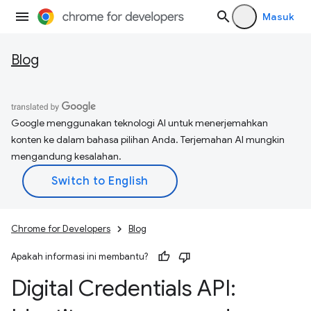
Masuk
Blog
Google menggunakan teknologi AI untuk menerjemahkan
konten ke dalam bahasa pilihan Anda. Terjemahan AI mungkin
mengandung kesalahan.
Chrome for Developers
Blog
Apakah informasi ini membantu?
Digital Credentials API: