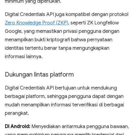
minimum yang diperlukan.
Digital Credentials API juga kompatibel dengan protokol
Zero Knowledge Proof (ZKP)
, seperti ZK Longfellow
Google, yang memastikan privasi pengguna dengan
menampilkan bukti kriptografi bahwa pernyataan
identitas tertentu benar tanpa mengungkapkan
informasi lainnya.
Dukungan lintas platform
Digital Credentials API bertujuan untuk mendukung
berbagai platform, sehingga pengguna dapat dengan
mudah menampilkan informasi terverifikasi di berbagai
perangkat.
Di Android:
Menyediakan antarmuka pengguna bawaan,