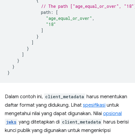
{
// The path ["age_equal_or_over", "18"
path
:
[
"age_equal_or_over"
,
"18"
]
}
]
}
]
}
}
}
Dalam contoh ini,
client_metadata
harus menentukan
daftar format yang didukung. Lihat
spesifikasi
untuk
mengetahui nilai yang dapat digunakan. Nilai
opsional
jwks
yang ditetapkan di
client_metadata
harus berisi
kunci publik yang digunakan untuk mengenkripsi