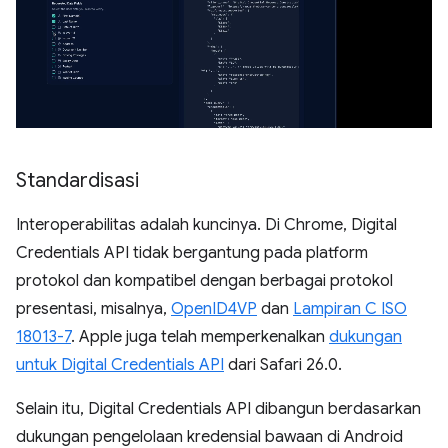
Standardisasi
Interoperabilitas adalah kuncinya. Di Chrome, Digital
Credentials API tidak bergantung pada platform
protokol dan kompatibel dengan berbagai protokol
presentasi, misalnya,
OpenID4VP
dan
Lampiran C ISO
18013-7
. Apple juga telah memperkenalkan
dukungan
untuk Digital Credentials API
dari Safari 26.0.
Selain itu, Digital Credentials API dibangun berdasarkan
dukungan pengelolaan kredensial bawaan di Android