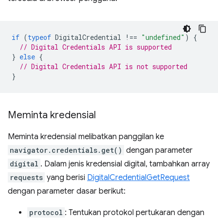
if
(
typeof
DigitalCredential
!==
"undefined"
)
{
// Digital Credentials API is supported
}
else
{
// Digital Credentials API is not supported
}
Meminta kredensial
Meminta kredensial melibatkan panggilan ke
navigator.credentials.get()
dengan parameter
digital
. Dalam jenis kredensial digital, tambahkan array
requests
yang berisi
DigitalCredentialGetRequest
dengan parameter dasar berikut:
protocol
: Tentukan protokol pertukaran dengan