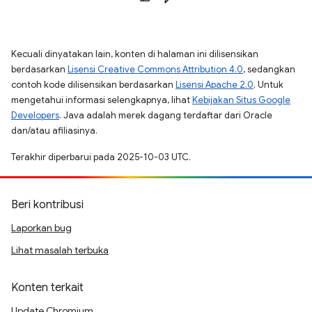
Kecuali dinyatakan lain, konten di halaman ini dilisensikan
berdasarkan
Lisensi Creative Commons Attribution 4.0
, sedangkan
contoh kode dilisensikan berdasarkan
Lisensi Apache 2.0
. Untuk
mengetahui informasi selengkapnya, lihat
Kebijakan Situs Google
Developers
. Java adalah merek dagang terdaftar dari Oracle
dan/atau afiliasinya.
Terakhir diperbarui pada 2025-10-03 UTC.
Beri kontribusi
Laporkan bug
Lihat masalah terbuka
Konten terkait
Update Chromium