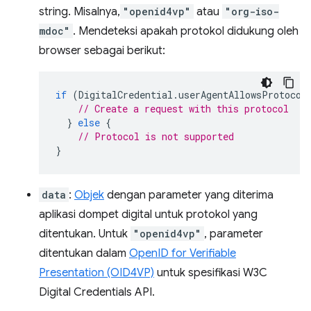
string. Misalnya,
"openid4vp"
atau
"org-iso-
mdoc"
. Mendeteksi apakah protokol didukung oleh
browser sebagai berikut:
if
(
DigitalCredential
.
userAgentAllowsProtocol
// Create a request with this protocol
}
else
{
// Protocol is not supported
}
data
:
Objek
dengan parameter yang diterima
aplikasi dompet digital untuk protokol yang
ditentukan. Untuk
"openid4vp"
, parameter
ditentukan dalam
OpenID for Verifiable
Presentation (OID4VP)
untuk spesifikasi W3C
Digital Credentials API.