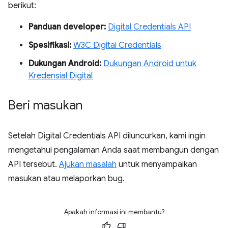
berikut:
Panduan developer:
Digital Credentials API
Spesifikasi:
W3C Digital Credentials
Dukungan Android:
Dukungan Android untuk
Kredensial Digital
Beri masukan
Setelah Digital Credentials API diluncurkan, kami ingin
mengetahui pengalaman Anda saat membangun dengan
API tersebut.
Ajukan masalah
untuk menyampaikan
masukan atau melaporkan bug.
Apakah informasi ini membantu?