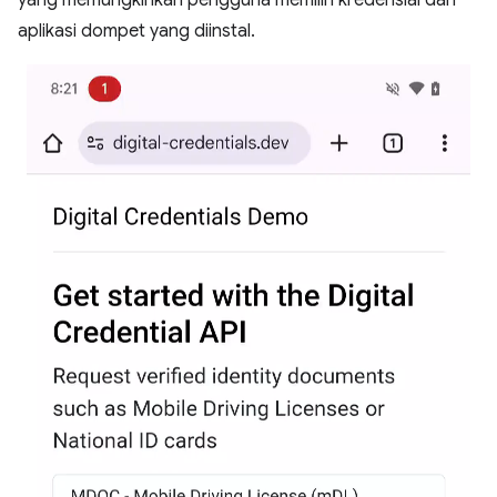
yang memungkinkan pengguna memilih kredensial dari
aplikasi dompet yang diinstal.