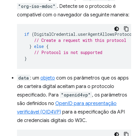
"org-iso-mdoc"
. Detecte se o protocolo é
compatível com o navegador da seguinte maneira:
if
(
DigitalCredential
.
userAgentAllowsProtocol
// Create a request with this protocol
}
else
{
// Protocol is not supported
}
data
: um
objeto
com os parâmetros que os apps
de carteira digital aceitam para o protocolo
especificado. Para
"openid4vp"
, os parâmetros
são definidos no
OpenID para apresentação
verificável (OID4VP)
para a especificação da API
de credenciais digitais do W3C.