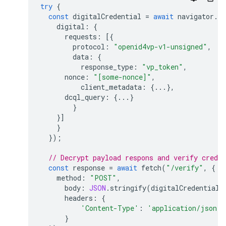
try
{
const
digitalCredential
=
await
navigator
.
cr
digital
:
{
requests
:
[{
protocol
:
"openid4vp-v1-unsigned"
,
data
:
{
response_type
:
"vp_token"
,
nonce
:
"[some-nonce]"
,
client_metadata
:
{...},
dcql_query
:
{...}
}
}]
}
});
// Decrypt payload respons and verify creden
const
response
=
await
fetch
(
"/verify"
,
{
method
:
"POST"
,
body
:
JSON
.
stringify
(
digitalCredential
.
headers
:
{
'Content-Type'
:
'application/json'
}