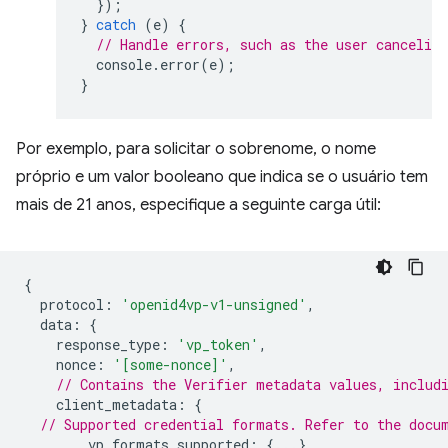
});
}
catch
(
e
)
{
// Handle errors, such as the user canceling
console
.
error
(
e
);
}
Por exemplo, para solicitar o sobrenome, o nome
próprio e um valor booleano que indica se o usuário tem
mais de 21 anos, especifique a seguinte carga útil:
{
protocol
:
'openid4vp-v1-unsigned'
,
data
:
{
response_type
:
'vp_token'
,
nonce
:
'[some-nonce]'
,
// Contains the Verifier metadata values, includ
client_metadata
:
{
// Supported credential formats. Refer to the docu
vp_formats_supported
:
{...},