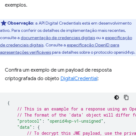
exemplos.
Observação
:
a API Digital Credentials está em desenvolvimento
ativo. Para conferir os detalhes de implementação mais recentes,
consulte a
documentação de credenciais digitais
ou a
especificação
de credenciais digitais
. Consulte a
especificação OpenID para
apresentações verificáveis
para detalhes sobre o protocolo openid4vp.
Confira um exemplo de um payload de resposta
criptografada do objeto
DigitalCredential
:
{
// This is an example for a response using an Op
// The format of the 'data' object will differ f
"protocol"
:
"openid4vp-v1-unsigned"
,
"data"
:
{
// To decrypt this JWE payload, use the priv