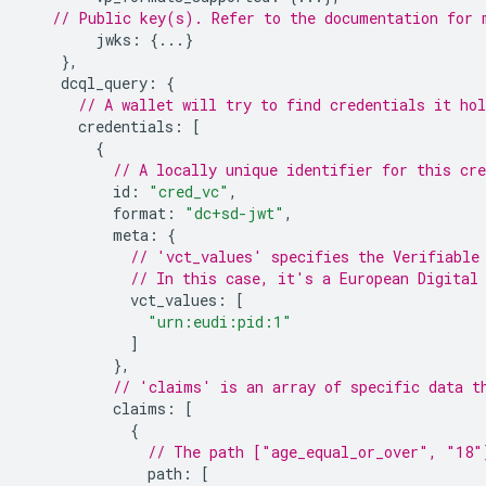
// Public key(s). Refer to the documentation for 
jwks
:
{...}
},
dcql_query
:
{
// A wallet will try to find credentials it ho
credentials
:
[
{
// A locally unique identifier for this cre
id
:
"cred_vc"
,
format
:
"dc+sd-jwt"
,
meta
:
{
// 'vct_values' specifies the Verifiable
// In this case, it's a European Digital
vct_values
:
[
"urn:eudi:pid:1"
]
},
// 'claims' is an array of specific data t
claims
:
[
{
// The path ["age_equal_or_over", "18"
path
:
[