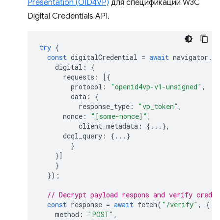
Presentation (OID4VP)
для спецификации W3C
Digital Credentials API.
try
{
const
digitalCredential
=
await
navigator
.
cr
digital
:
{
requests
:
[{
protocol
:
"openid4vp-v1-unsigned"
,
data
:
{
response_type
:
"vp_token"
,
nonce
:
"[some-nonce]"
,
client_metadata
:
{...},
dcql_query
:
{...}
}
}]
}
});
// Decrypt payload respons and verify creden
const
response
=
await
fetch
(
"/verify"
,
{
method
:
"POST"
,