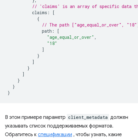
},
// 'claims' is an array of specific data t
claims
:
[
{
// The path ["age_equal_or_over", "18"
path
:
[
"age_equal_or_over"
,
"18"
]
}
]
}
]
}
}
}
В этом примере параметр
client_metadata
должен
указывать список поддерживаемых форматов.
Обратитесь к
спецификации
, чтобы узнать, какие