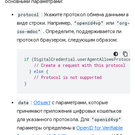
основными параметрами:
protocol
: Укажите протокол обмена данными в
виде строки. Например,
"openid4vp"
или
"org-
iso-mdoc"
. Определите, поддерживается ли
протокол браузером, следующим образом:
if
(
DigitalCredential
.
userAgentAllowsProtocol
// Create a request with this protocol
}
else
{
// Protocol is not supported
}
data
:
Объект
с параметрами, которые
принимают приложения цифровых кошельков
для указанного протокола. Для
"openid4vp"
параметры определены в
OpenID for Verifiable