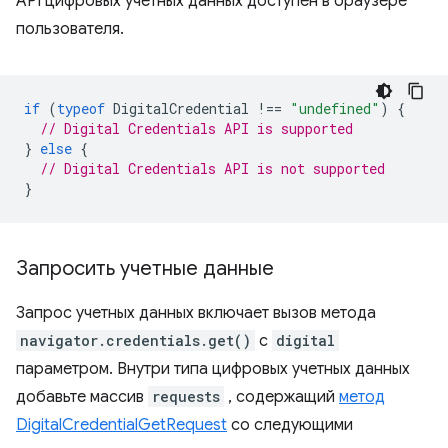
API цифровых учетных данных доступен в браузере
пользователя.
if
(
typeof
DigitalCredential
!==
"undefined"
)
{
// Digital Credentials API is supported
}
else
{
// Digital Credentials API is not supported
}
Запросить учетные данные
Запрос учетных данных включает вызов метода
navigator.credentials.get()
с
digital
параметром. Внутри типа цифровых учетных данных
добавьте массив
requests
, содержащий
метод
DigitalCredentialGetRequest
со следующими