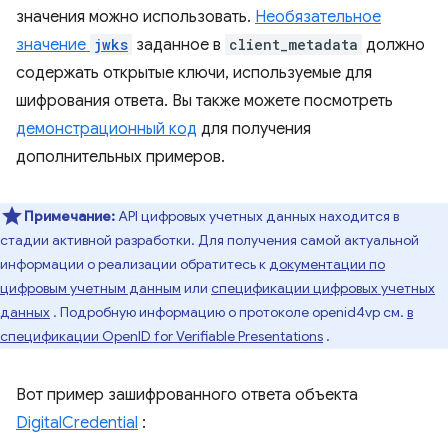
значения можно использовать.
Необязательное
значение
jwks
заданное в
client_metadata
должно
содержать открытые ключи, используемые для
шифрования ответа. Вы также можете посмотреть
демонстрационный код
для получения
дополнительных примеров.
Примечание:
API цифровых учетных данных находится в
стадии активной разработки. Для получения самой актуальной
информации о реализации обратитесь к
документации по
цифровым учетным данным
или
спецификации цифровых учетных
данных
. Подробную информацию о протоколе openid4vp см.
в
спецификации OpenID for Verifiable Presentations
.
Вот пример зашифрованного ответа объекта
DigitalCredential
: