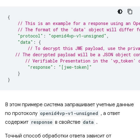
{
// This is an example for a response using an Op
// The format of the 'data' object will differ f
"protocol"
:
"openid4vp-v1-unsigned"
,
"data"
:
{
// To decrypt this JWE payload, use the priv
// The decrypted payload will be a JSON object co
// Verifiable Presentation in the 'vp_token' 
"response"
:
"[jwe-token]"
}
}
В этом примере система запрашивает учетные данные
по протоколу
openid4vp-v1-unsigned
, а ответ
содержит
response
в свойстве
data
.
Точный способ обработки ответа зависит от