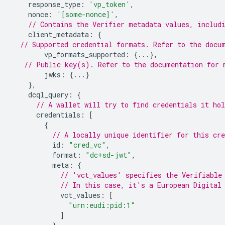
response_type
:
'vp_token'
,
nonce
:
'[some-nonce]'
,
// Contains the Verifier metadata values, includ
client_metadata
:
{
// Supported credential formats. Refer to the docu
vp_formats_supported
:
{...},
// Public key(s). Refer to the documentation for 
jwks
:
{...}
},
dcql_query
:
{
// A wallet will try to find credentials it ho
credentials
:
[
{
// A locally unique identifier for this cre
id
:
"cred_vc"
,
format
:
"dc+sd-jwt"
,
meta
:
{
// 'vct_values' specifies the Verifiable
// In this case, it's a European Digital
vct_values
:
[
"urn:eudi:pid:1"
]