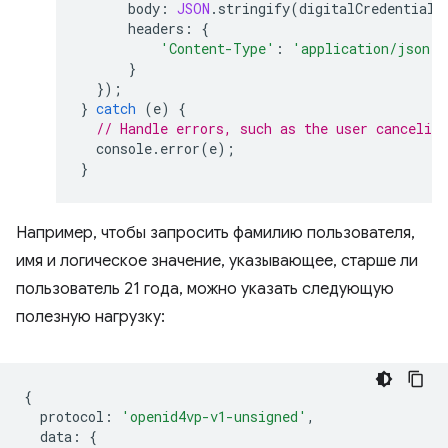
body
:
JSON
.
stringify
(
digitalCredential
.
headers
:
{
'Content-Type'
:
'application/json'
}
});
}
catch
(
e
)
{
// Handle errors, such as the user canceling
console
.
error
(
e
);
}
Например, чтобы запросить фамилию пользователя,
имя и логическое значение, указывающее, старше ли
пользователь 21 года, можно указать следующую
полезную нагрузку:
{
protocol
:
'openid4vp-v1-unsigned'
,
data
:
{