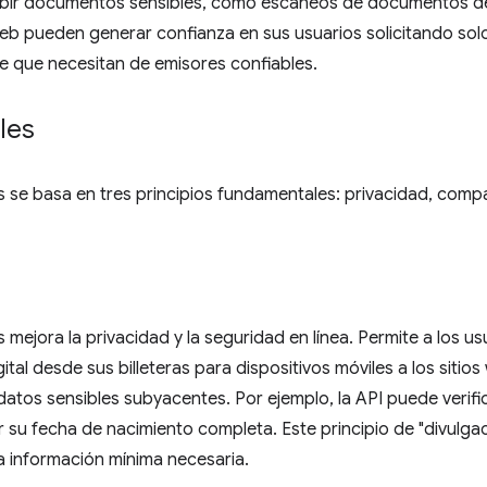
ubir documentos sensibles, como escaneos de documentos de i
web pueden generar confianza en sus usuarios solicitando sol
e que necesitan de emisores confiables.
les
ls se basa en tres principios fundamentales: privacidad, compa
s mejora la privacidad y la seguridad en línea. Permite a los u
al desde sus billeteras para dispositivos móviles a los sitios
 datos sensibles subyacentes. Por ejemplo, la API puede verif
r su fecha de nacimiento completa. Este principio de "divulgac
la información mínima necesaria.