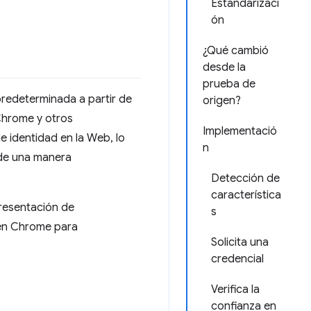
Estandarizaci
ón
¿Qué cambió
desde la
prueba de
predeterminada a partir de
origen?
hrome y otros
Implementació
e identidad en la Web, lo
n
s de una manera
Detección de
característica
presentación de
s
s en Chrome para
Solicita una
credencial
Verifica la
confianza en