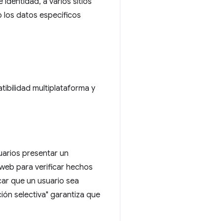
dentidad, a varios sitios
o los datos específicos
tibilidad multiplataforma y
suarios presentar un
 web para verificar hechos
icar que un usuario sea
ión selectiva" garantiza que