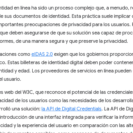
dentidad en línea ha sido un proceso complejo que, a menudo, r
 sus documentos de identidad. Esta práctica suele implicar 
mportantes preocupaciones de privacidad para los usuarios. P
 que deben asegurarse de que su solución sea capaz de proc
formes, de una manera segura y que preserve la privacidad.
ntaciones como
eIDAS 2.0
exigen que los gobiernos proporcio
blico. Estas billeteras de identidad digital deben poder contene
entidad y edad. Los proveedores de servicios en línea pueden s
el usuario.
 web del W3C, que reconoce el potencial de las credenciales 
cidad de los usuarios como las necesidades de los desarrolla
rrolló una solución:
la API de Digital Credentials
. La API de Di
ntroducción de una interfaz integrada para verificar la inform
acidad y la experiencia del usuario en comparación con las alt