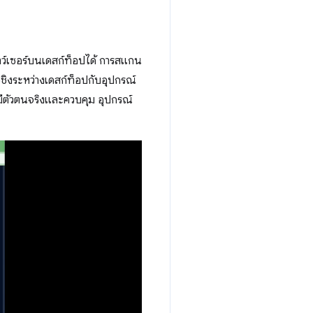
าว์เซอร์บนเดสก์ท็อปได้ การสแกน
ชชิงระหว่างเดสก์ท็อปกับอุปกรณ์
ช้มีตัวตนจริงและควบคุม อุปกรณ์