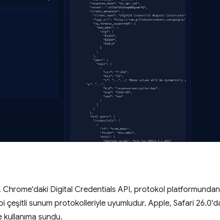
idir. Chrome'daki Digital Credentials API, protokol platformunda
bi çeşitli sunum protokolleriyle uyumludur. Apple, Safari 26.0'd
 kullanıma sundu.