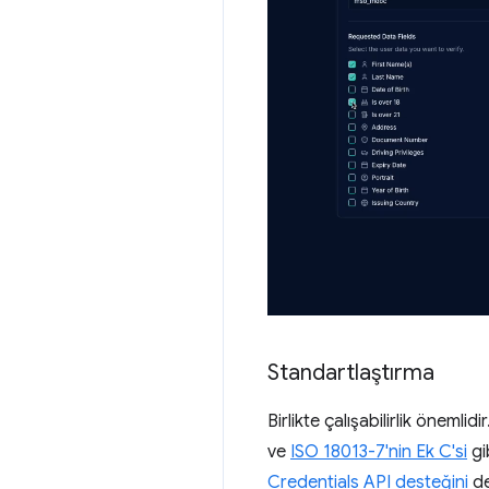
Standartlaştırma
Birlikte çalışabilirlik öneml
ve
ISO 18013-7'nin Ek C'si
gi
Credentials API desteğini
de