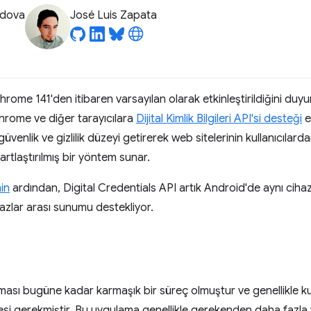
odova
José Luis Zapata
Chrome 141'den itibaren varsayılan olarak etkinleştirildiğini du
hrome ve diğer tarayıcılara
Dijital Kimlik Bilgileri API'si desteği
e
venlik ve gizlilik düzeyi getirerek web sitelerinin kullanıcılarda
artlaştırılmış bir yöntem sunar.
in
ardından, Digital Credentials API artık Android'de aynı ciha
zlar arası sunumu destekliyor.
ası bugüne kadar karmaşık bir süreç olmuştur ve genellikle kulla
esi gerekmiştir. Bu uygulama genellikle gerekenden daha fazla