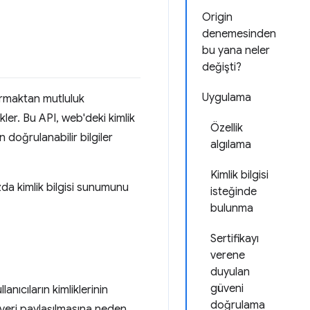
Origin
denemesinden
bu yana neler
değişti?
Uygulama
yurmaktan mutluluk
kler. Bu API, web'deki kimlik
Özellik
n doğrulanabilir bilgiler
algılama
Kimlik bilgisi
zda kimlik bilgisi sunumunu
isteğinde
bulunma
Sertifikayı
verene
duyulan
güveni
nıcıların kimliklerinin
doğrulama
 veri paylaşılmasına neden