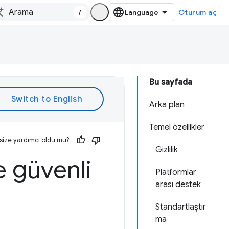
/
Oturum aç
Bu sayfada
Arka plan
Temel özellikler
size yardımcı oldu mu?
Gizlilik
e güvenli
Platformlar
arası destek
Standartlaştır
ma