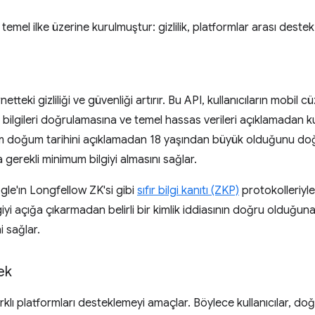
i üç temel ilke üzerine kurulmuştur: gizlilik, platformlar arası des
etteki gizliliği ve güvenliği artırır. Bu API, kullanıcıların mobil cü
i bilgileri doğrulamasına ve temel hassas verileri açıklamadan k
am doğum tarihini açıklamadan 18 yaşından büyük olduğunu doğru
ca gerekli minimum bilgiyi almasını sağlar.
gle'ın Longfellow ZK'si gibi
sıfır bilgi kanıtı (ZKP)
protokolleriyl
giyi açığa çıkarmadan belirli bir kimlik iddiasının doğru olduğuna
i sağlar.
ek
, farklı platformları desteklemeyi amaçlar. Böylece kullanıcılar, doğ