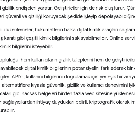
i gizlilik endişeleri yaratır. Geliştiriciler için de risk oluşturur. 
ri güvenli ve gizliliği koruyacak şekilde işleyip depolayabildiği
i düzenlemeler, hükümetlerin halka dijital kimlik araçları sağlamas
 kanıtı gibi çeşitli kimlik bilgilerini saklayabilmelidir. Online servi
lik bilgilerini isteyebilir.
luğu, hem kullanıcıların gizlilik taleplerini hem de geliştiricileri
ayabilecek dijital kimlik bilgilerinin potansiyelini fark ederek bir
Bilgileri API'si, kullanıcı bilgilerini doğrulamak için yerleşik bir 
ternatiflere kıyasla güvenlik, gizlilik ve kullanıcı deneyimini iyi
aramaları gibi hassas belgeleri birden fazla web sitesine yükleme
r sağlayıcılardan ihtiyaç duydukları belirli, kriptografik olarak i
urabilir.