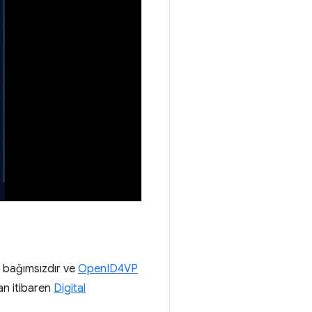
n bağımsızdır ve
OpenID4VP
an itibaren
Digital