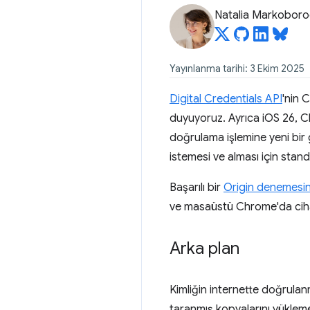
Natalia Markobor
Yayınlanma tarihi: 3 Ekim 2025
Digital Credentials API
'nin 
duyuyoruz. Ayrıca iOS 26, C
doğrulama işlemine yeni bir gü
istemesi ve alması için stand
Başarılı bir
Origin denemesin
ve masaüstü Chrome'da ciha
Arka plan
Kimliğin internette doğrulanm
taranmış kopyalarını yüklem