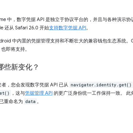
ome 中，数字凭据 API 是独立于协议平台的，并且与各种演示
e 还从 Safari 26.0 开始
支持数字凭据 API
。
Android 中内置的凭据管理支持和不断壮大的兼容钱包生态系统。G
ord 也即将支持。
哪些新变化？
者，您会发现数字凭据 API 已从
navigator.identity.get()
et()
，这与
凭据管理 API
的更广泛身份统一工作保持一致。 此
已重命名为
data
。