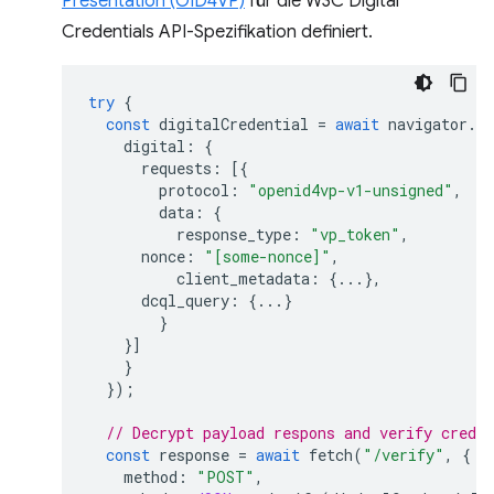
Presentation (OID4VP)
für die W3C Digital
Credentials API-Spezifikation definiert.
try
{
const
digitalCredential
=
await
navigator
.
cr
digital
:
{
requests
:
[{
protocol
:
"openid4vp-v1-unsigned"
,
data
:
{
response_type
:
"vp_token"
,
nonce
:
"[some-nonce]"
,
client_metadata
:
{...},
dcql_query
:
{...}
}
}]
}
});
// Decrypt payload respons and verify creden
const
response
=
await
fetch
(
"/verify"
,
{
method
:
"POST"
,