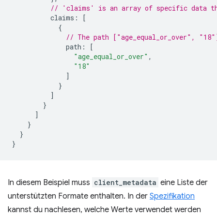
// 'claims' is an array of specific data t
claims
:
[
{
// The path ["age_equal_or_over", "18"
path
:
[
"age_equal_or_over"
,
"18"
]
}
]
}
]
}
}
}
In diesem Beispiel muss
client_metadata
eine Liste der
unterstützten Formate enthalten. In der
Spezifikation
kannst du nachlesen, welche Werte verwendet werden