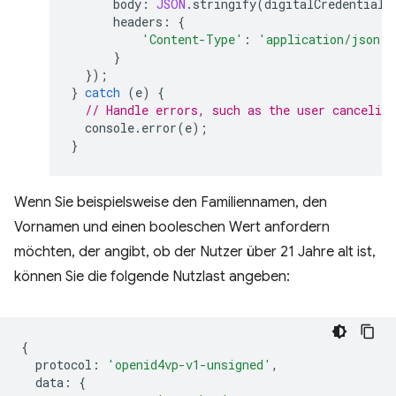
body
:
JSON
.
stringify
(
digitalCredential
.
headers
:
{
'Content-Type'
:
'application/json'
}
});
}
catch
(
e
)
{
// Handle errors, such as the user canceling
console
.
error
(
e
);
}
Wenn Sie beispielsweise den Familiennamen, den
Vornamen und einen booleschen Wert anfordern
möchten, der angibt, ob der Nutzer über 21 Jahre alt ist,
können Sie die folgende Nutzlast angeben:
{
protocol
:
'openid4vp-v1-unsigned'
,
data
:
{