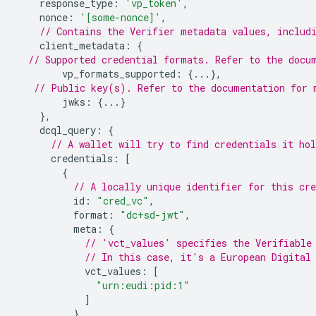
response_type
:
'vp_token'
,
nonce
:
'[some-nonce]'
,
// Contains the Verifier metadata values, includ
client_metadata
:
{
// Supported credential formats. Refer to the docu
vp_formats_supported
:
{...},
// Public key(s). Refer to the documentation for 
jwks
:
{...}
},
dcql_query
:
{
// A wallet will try to find credentials it ho
credentials
:
[
{
// A locally unique identifier for this cre
id
:
"cred_vc"
,
format
:
"dc+sd-jwt"
,
meta
:
{
// 'vct_values' specifies the Verifiable
// In this case, it's a European Digital
vct_values
:
[
"urn:eudi:pid:1"
]
},