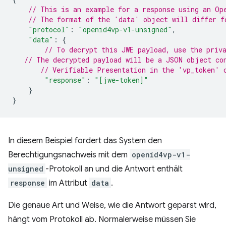
// This is an example for a response using an Op
// The format of the 'data' object will differ f
"protocol"
:
"openid4vp-v1-unsigned"
,
"data"
:
{
// To decrypt this JWE payload, use the priv
// The decrypted payload will be a JSON object co
// Verifiable Presentation in the 'vp_token' 
"response"
:
"[jwe-token]"
}
}
In diesem Beispiel fordert das System den
Berechtigungsnachweis mit dem
openid4vp-v1-
unsigned
-Protokoll an und die Antwort enthält
response
im Attribut
data
.
Die genaue Art und Weise, wie die Antwort geparst wird,
hängt vom Protokoll ab. Normalerweise müssen Sie