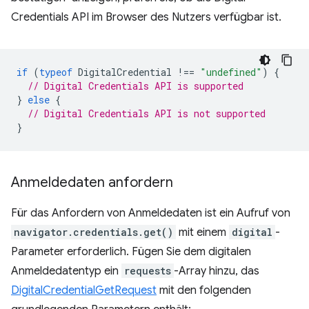
Credentials API im Browser des Nutzers verfügbar ist.
if
(
typeof
DigitalCredential
!==
"undefined"
)
{
// Digital Credentials API is supported
}
else
{
// Digital Credentials API is not supported
}
Anmeldedaten anfordern
Für das Anfordern von Anmeldedaten ist ein Aufruf von
navigator.credentials.get()
mit einem
digital
-
Parameter erforderlich. Fügen Sie dem digitalen
Anmeldedatentyp ein
requests
-Array hinzu, das
DigitalCredentialGetRequest
mit den folgenden