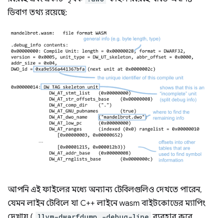
ডিবাগ তথ্য রয়েছে:
আপনি এই ফাইলের মধ্যে অন্যান্য টেবিলগুলিও দেখতে পারেন,
যেমন লাইন টেবিলে যা C++ লাইনে wasm বাইটকোডের ম্যাপিং
দেখায় (
llvm-dwarfdump -debug-line
ব্যবহার করে