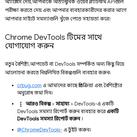
অ্যাক্সেস দেয়, আপনাকে অত্যাধুনিক ওয়েব প্ল্যাটফর্ম APIগুলি
পরীক্ষা করতে দেয় এবং আপনার ব্যবহারকারীদের করার আগে
আপনার সাইটে সমস্যাগুলি খুঁজে পেতে সহায়তা করে!
Chrome Dev
Tools টিমের সাথে
যোগাযোগ করুন
নতুন বৈশিষ্ট্য, আপডেট বা DevTools সম্পর্কিত অন্য কিছু নিয়ে
আলোচনা করতে নিম্নলিখিত বিকল্পগুলি ব্যবহার করুন৷
crbug.com
এ আমাদের কাছে প্রতিক্রিয়া এবং বৈশিষ্ট্যের
অনুরোধ জমা দিন।
more_vert
আরও বিকল্প
>
সাহায্য
> DevTools-এ একটি
DevTools সমস্যা রিপোর্ট করুন ব্যবহার করে
একটি
DevTools সমস্যা রিপোর্ট করুন
।
@ChromeDevTools-
এ টুইট করুন।