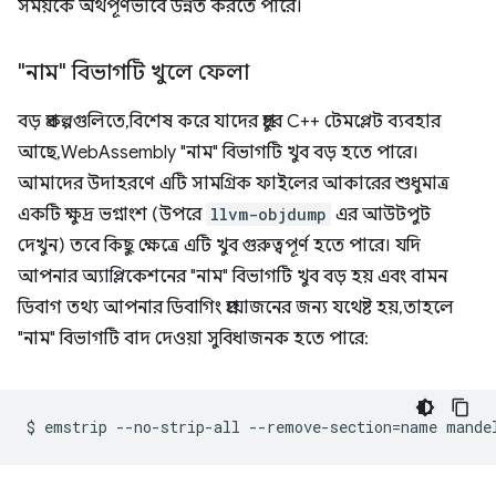
সময়কে অর্থপূর্ণভাবে উন্নত করতে পারে।
"নাম" বিভাগটি খুলে ফেলা
বড় প্রকল্পগুলিতে, বিশেষ করে যাদের প্রচুর C++ টেমপ্লেট ব্যবহার
আছে, WebAssembly "নাম" বিভাগটি খুব বড় হতে পারে।
আমাদের উদাহরণে এটি সামগ্রিক ফাইলের আকারের শুধুমাত্র
একটি ক্ষুদ্র ভগ্নাংশ (উপরে
llvm-objdump
এর আউটপুট
দেখুন) তবে কিছু ক্ষেত্রে এটি খুব গুরুত্বপূর্ণ হতে পারে। যদি
আপনার অ্যাপ্লিকেশনের "নাম" বিভাগটি খুব বড় হয় এবং বামন
ডিবাগ তথ্য আপনার ডিবাগিং প্রয়োজনের জন্য যথেষ্ট হয়, তাহলে
"নাম" বিভাগটি বাদ দেওয়া সুবিধাজনক হতে পারে:
$
emstrip
--no-strip-all
--remove-section
=
name