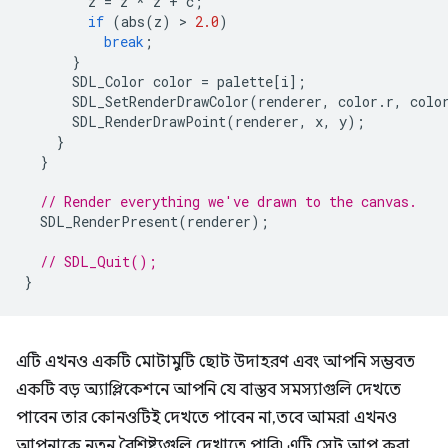
z
=
z
*
z
+
c
;
if
(
abs
(
z
)
 > 
2.0
)
break
;
}
SDL_Color
color
=
palette
[
i
];
SDL_SetRenderDrawColor
(
renderer
,
color
.
r
,
colo
SDL_RenderDrawPoint
(
renderer
,
x
,
y
);
}
}
// Render everything we've drawn to the canvas.
SDL_RenderPresent
(
renderer
);
// SDL_Quit();
}
এটি এখনও একটি মোটামুটি ছোট উদাহরণ এবং আপনি সম্ভবত
একটি বড় অ্যাপ্লিকেশনে আপনি যে বাস্তব সমস্যাগুলি দেখতে
পাবেন তার কোনওটিই দেখতে পাবেন না, তবে আমরা এখনও
আপনাকে নতুন বৈশিষ্ট্যগুলি দেখাতে পারি৷ এটি সেট আপ করা