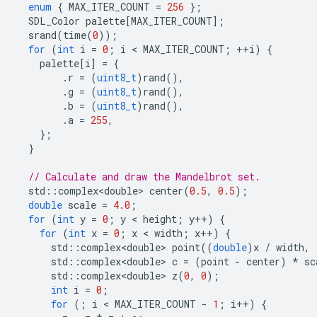
enum
{
MAX_ITER_COUNT
=
256
};
SDL_Color
palette
[
MAX_ITER_COUNT
];
srand
(
time
(
0
));
for
(
int
i
=
0
;
i
 < 
MAX_ITER_COUNT
;
++
i
)
{
palette
[
i
]
=
{
.
r
=
(
uint8_t
)
rand
(),
.
g
=
(
uint8_t
)
rand
(),
.
b
=
(
uint8_t
)
rand
(),
.
a
=
255
,
};
}
// Calculate and draw the Mandelbrot set.
std
::
complex<double>
center
(
0.5
,
0.5
);
double
scale
=
4.0
;
for
(
int
y
=
0
;
y
 < 
height
;
y
++
)
{
for
(
int
x
=
0
;
x
 < 
width
;
x
++
)
{
std
::
complex<double>
point
((
double
)
x
/
width
,
std
::
complex<double>
c
=
(
point
-
center
)
*
sc
std
::
complex<double>
z
(
0
,
0
);
int
i
=
0
;
for
(;
i
 < 
MAX_ITER_COUNT
-
1
;
i
++
)
{