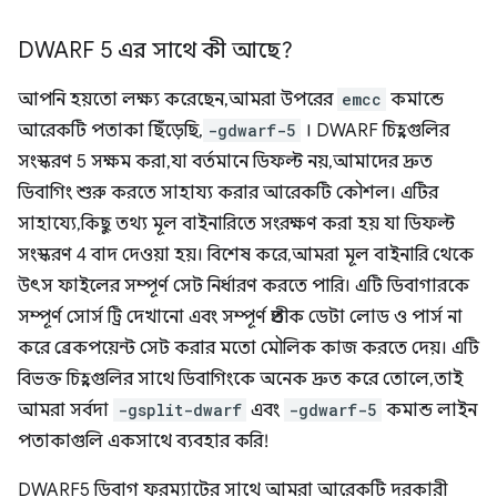
DWARF 5 এর সাথে কী আছে?
আপনি হয়তো লক্ষ্য করেছেন, আমরা উপরের
emcc
কমান্ডে
আরেকটি পতাকা ছিঁড়েছি,
-gdwarf-5
। DWARF চিহ্নগুলির
সংস্করণ 5 সক্ষম করা, যা বর্তমানে ডিফল্ট নয়, আমাদের দ্রুত
ডিবাগিং শুরু করতে সাহায্য করার আরেকটি কৌশল। এটির
সাহায্যে, কিছু তথ্য মূল বাইনারিতে সংরক্ষণ করা হয় যা ডিফল্ট
সংস্করণ 4 বাদ দেওয়া হয়। বিশেষ করে, আমরা মূল বাইনারি থেকে
উৎস ফাইলের সম্পূর্ণ সেট নির্ধারণ করতে পারি। এটি ডিবাগারকে
সম্পূর্ণ সোর্স ট্রি দেখানো এবং সম্পূর্ণ প্রতীক ডেটা লোড ও পার্স না
করে ব্রেকপয়েন্ট সেট করার মতো মৌলিক কাজ করতে দেয়। এটি
বিভক্ত চিহ্নগুলির সাথে ডিবাগিংকে অনেক দ্রুত করে তোলে, তাই
আমরা সর্বদা
-gsplit-dwarf
এবং
-gdwarf-5
কমান্ড লাইন
পতাকাগুলি একসাথে ব্যবহার করি!
DWARF5 ডিবাগ ফরম্যাটের সাথে আমরা আরেকটি দরকারী