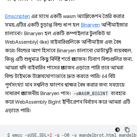
Emscripten
এর সাথে একটি wasm অ্যাপ্লিকেশন তৈরি করার
সময়, এটির একটি চূড়ান্ত বিল্ড ধাপ হল
Binaryen
অপ্টিমাইজার
চালানো। Binaryen হল একটি কম্পাইলার টুলকিট যা
WebAssembly(-like) বাইনারিগুলিকে অপ্টিমাইজ এবং বৈধ
করে। বিল্ডের অংশ হিসাবে Binaryen চালানো মোটামুটি ব্যয়বহুল,
কিন্তু এটি শুধুমাত্র কিছু নির্দিষ্ট শর্তে প্রয়োজন। ডিবাগ বিল্ডগুলির জন্য,
আমরা যদি বাইনারিন পাসের প্রয়োজন এড়াতে পারি তবে আমরা
বিল্ড টাইমকে উল্লেখযোগ্যভাবে দ্রুত করতে পারি। 64 বিট
পূর্ণসংখ্যা মান সম্বলিত ফাংশন স্বাক্ষর বৈধ করার জন্য সবচেয়ে
সাধারণ প্রয়োজনীয় Binaryen পাস।
-sWASM_BIGINT
ব্যবহার
করে WebAssembly BigInt ইন্টিগ্রেশন নির্বাচন করে আমরা এটি
এড়াতে পারি।
$
emcc
-sUSE_SDL
=
2
-g
-O0
-o
mandelbrot.html
mandelb