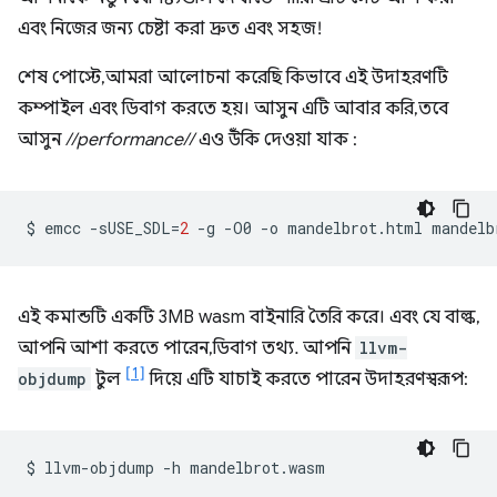
এবং নিজের জন্য চেষ্টা করা দ্রুত এবং সহজ!
শেষ পোস্টে, আমরা আলোচনা করেছি কিভাবে এই উদাহরণটি
কম্পাইল এবং ডিবাগ করতে হয়। আসুন এটি আবার করি, তবে
আসুন
//performance//
এও উঁকি দেওয়া যাক :
$
emcc
-sUSE_SDL
=
2
-g
-O0
-o
mandelbrot.html
mandelb
এই কমান্ডটি একটি 3MB wasm বাইনারি তৈরি করে। এবং যে বাল্ক,
আপনি আশা করতে পারেন, ডিবাগ তথ্য. আপনি
llvm-
[1]
objdump
টুল
দিয়ে এটি যাচাই করতে পারেন উদাহরণস্বরূপ:
$
llvm-objdump
-h
mandelbrot.wasm
