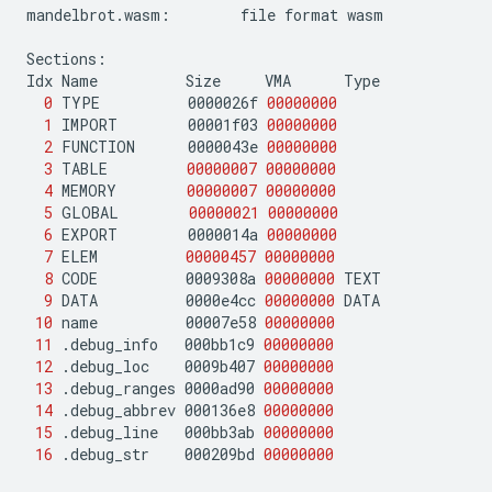
mandelbrot.wasm:
file
format
wasm

Sections:

Idx
Name
Size
VMA
0
TYPE
0000026f
00000000
1
IMPORT
00001f03
00000000
2
FUNCTION
0000043e
00000000
3
TABLE
00000007
00000000
4
MEMORY
00000007
00000000
5
GLOBAL
00000021
00000000
6
EXPORT
0000014a
00000000
7
ELEM
00000457
00000000
8
CODE
0009308a
00000000
9
DATA
0000e4cc
00000000
10
name
00007e58
00000000
11
.debug_info
000bb1c9
00000000
12
.debug_loc
0009b407
00000000
13
.debug_ranges
0000ad90
00000000
14
.debug_abbrev
000136e8
00000000
15
.debug_line
000bb3ab
00000000
16
.debug_str
000209bd
00000000