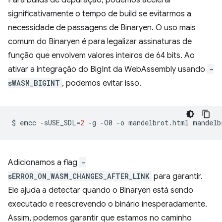
Para builds de depuração, podemos acelerar
significativamente o tempo de build se evitarmos a
necessidade de passagens de Binaryen. O uso mais
comum do Binaryen é para legalizar assinaturas de
função que envolvem valores inteiros de 64 bits. Ao
ativar a integração do BigInt da WebAssembly usando
-
sWASM_BIGINT
, podemos evitar isso.
$
emcc
-sUSE_SDL
=
2
-g
-O0
-o
mandelbrot.html
mandelb
Adicionamos a flag
-
sERROR_ON_WASM_CHANGES_AFTER_LINK
para garantir.
Ele ajuda a detectar quando o Binaryen está sendo
executado e reescrevendo o binário inesperadamente.
Assim, podemos garantir que estamos no caminho