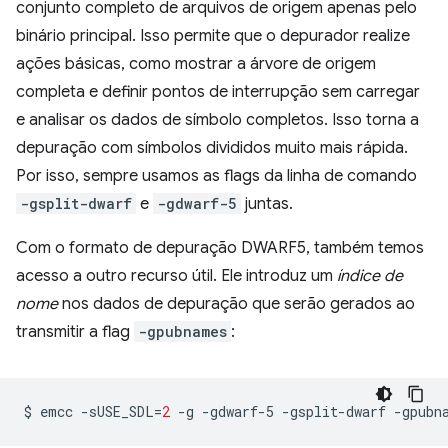
conjunto completo de arquivos de origem apenas pelo
binário principal. Isso permite que o depurador realize
ações básicas, como mostrar a árvore de origem
completa e definir pontos de interrupção sem carregar
e analisar os dados de símbolo completos. Isso torna a
depuração com símbolos divididos muito mais rápida.
Por isso, sempre usamos as flags da linha de comando
-gsplit-dwarf
e
-gdwarf-5
juntas.
Com o formato de depuração DWARF5, também temos
acesso a outro recurso útil. Ele introduz um
índice de
nome
nos dados de depuração que serão gerados ao
transmitir a flag
-gpubnames
:
$
emcc
-sUSE_SDL
=
2
-g
-gdwarf-5
-gsplit-dwarf
-gpubn