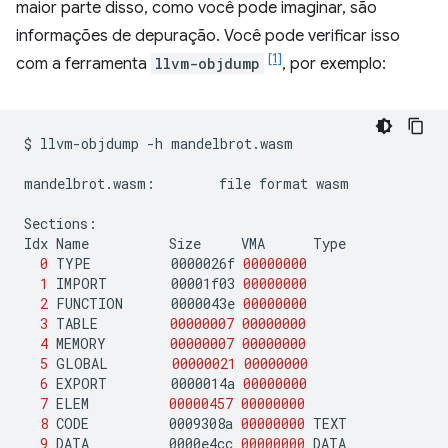
maior parte disso, como você pode imaginar, são
informações de depuração. Você pode verificar isso
[1]
com a ferramenta
llvm-objdump
, por exemplo:
$
llvm-objdump
-h
mandelbrot.wasm

mandelbrot.wasm:
file
format
wasm

Sections:

Idx
Name
Size
VMA
0
TYPE
0000026f
00000000
1
IMPORT
00001f03
00000000
2
FUNCTION
0000043e
00000000
3
TABLE
00000007
00000000
4
MEMORY
00000007
00000000
5
GLOBAL
00000021
00000000
6
EXPORT
0000014a
00000000
7
ELEM
00000457
00000000
8
CODE
0009308a
00000000
9
DATA
0000e4cc
00000000