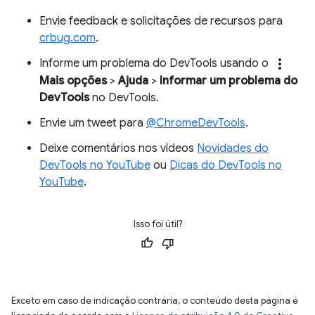
Envie feedback e solicitações de recursos para
crbug.com
.
more_vert
Informe um problema do DevTools usando o
Mais opções
>
Ajuda
>
Informar um problema do
DevTools
no DevTools.
Envie um tweet para
@ChromeDevTools
.
Deixe comentários nos vídeos
Novidades do
DevTools no YouTube
ou
Dicas do DevTools no
YouTube
.
Isso foi útil?
Exceto em caso de indicação contrária, o conteúdo desta página é