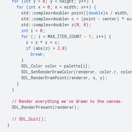
for
(
int
y
=
0
;
y
 < 
height
;
y
++
)
{
for
(
int
x
=
0
;
x
 < 
width
;
x
++
)
{
std
::
complex<double>
point
((
double
)
x
/
width
,
std
::
complex<double>
c
=
(
point
-
center
)
*
sc
std
::
complex<double>
z
(
0
,
0
);
int
i
=
0
;
for
(;
i
 < 
MAX_ITER_COUNT
-
1
;
i
++
)
{
z
=
z
*
z
+
c
;
if
(
abs
(
z
)
 > 
2.0
)
break
;
}
SDL_Color
color
=
palette
[
i
];
SDL_SetRenderDrawColor
(
renderer
,
color
.
r
,
colo
SDL_RenderDrawPoint
(
renderer
,
x
,
y
);
}
}
// Render everything we've drawn to the canvas.
SDL_RenderPresent
(
renderer
);
// SDL_Quit();
}