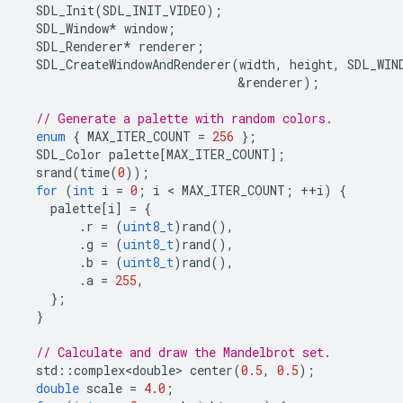
SDL_Init
(
SDL_INIT_VIDEO
);
SDL_Window
*
window
;
SDL_Renderer
*
renderer
;
SDL_CreateWindowAndRenderer
(
width
,
height
,
SDL_WIN
&
renderer
);
// Generate a palette with random colors.
enum
{
MAX_ITER_COUNT
=
256
};
SDL_Color
palette
[
MAX_ITER_COUNT
];
srand
(
time
(
0
));
for
(
int
i
=
0
;
i
 < 
MAX_ITER_COUNT
;
++
i
)
{
palette
[
i
]
=
{
.
r
=
(
uint8_t
)
rand
(),
.
g
=
(
uint8_t
)
rand
(),
.
b
=
(
uint8_t
)
rand
(),
.
a
=
255
,
};
}
// Calculate and draw the Mandelbrot set.
std
::
complex<double>
center
(
0.5
,
0.5
);
double
scale
=
4.0
;