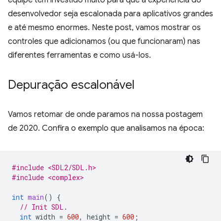
equipe tem investido muito para que a experiência do
desenvolvedor seja escalonada para aplicativos grandes
e até mesmo enormes. Neste post, vamos mostrar os
controles que adicionamos (ou que funcionaram) nas
diferentes ferramentas e como usá-los.
Depuração escalonável
Vamos retomar de onde paramos na nossa postagem
de 2020. Confira o exemplo que analisamos na época:
#include <SDL2/SDL.h>
#include <complex>
int
main
()
{
// Init SDL.
int
width
=
600
,
height
=
600
;