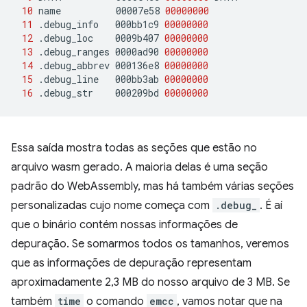
10
name
00007e58
00000000
11
.debug_info
000bb1c9
00000000
12
.debug_loc
0009b407
00000000
13
.debug_ranges
0000ad90
00000000
14
.debug_abbrev
000136e8
00000000
15
.debug_line
000bb3ab
00000000
16
.debug_str
000209bd
00000000
Essa saída mostra todas as seções que estão no
arquivo wasm gerado. A maioria delas é uma seção
padrão do WebAssembly, mas há também várias seções
personalizadas cujo nome começa com
.debug_
. É aí
que o binário contém nossas informações de
depuração. Se somarmos todos os tamanhos, veremos
que as informações de depuração representam
aproximadamente 2,3 MB do nosso arquivo de 3 MB. Se
também
time
o comando
emcc
, vamos notar que na