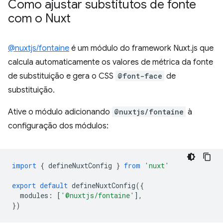
Como ajustar substitutos de fonte
com o Nuxt
@nuxtjs/fontaine
é um módulo do framework Nuxt.js que
calcula automaticamente os valores de métrica da fonte
de substituição e gera o CSS
@font-face
de
substituição.
Ative o módulo adicionando
@nuxtjs/fontaine
à
configuração dos módulos:
import
{
defineNuxtConfig
}
from
'nuxt'
export
default
defineNuxtConfig
({
modules
:
[
'@nuxtjs/fontaine'
],
})