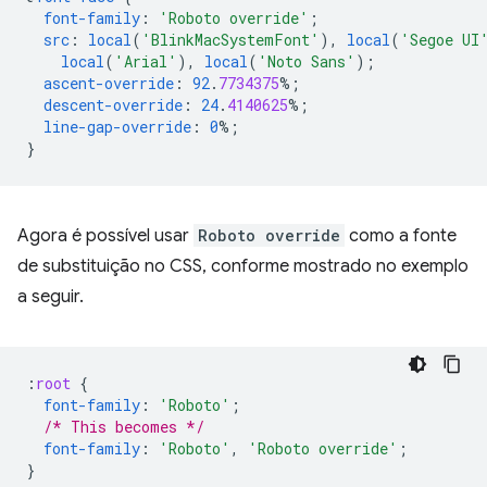
font-family
:
'Roboto override'
;
src
:
local
(
'BlinkMacSystemFont'
),
local
(
'Segoe UI
local
(
'Arial'
),
local
(
'Noto Sans'
);
ascent-override
:
92
.
7734375
%;
descent-override
:
24
.
4140625
%;
line-gap-override
:
0
%;
}
Agora é possível usar
Roboto override
como a fonte
de substituição no CSS, conforme mostrado no exemplo
a seguir.
:
root
{
font-family
:
'Roboto'
;
/* This becomes */
font-family
:
'Roboto'
,
'Roboto override'
;
}