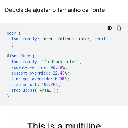
Depois de ajustar o tamanho da fonte
body
{
font-family
:
Inter
,
fallback-inter
,
serif
;
}
@
font-face
{
font-family
:
"fallback-inter"
;
ascent-override
:
90
.
20
%;
descent-override
:
22
.
48
%;
line-gap-override
:
0
.
00
%;
size-adjust
:
107
.
40
%;
src
:
local
(
"Arial"
);
}