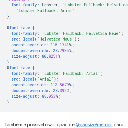
font-family
:
Lobster
,
'Lobster Fallback: Helvetica
'Lobster Fallback: Arial'
;
}
@
font-face
{
font-family
:
'Lobster Fallback: Helvetica Neue'
;
src
:
local
(
'Helvetica Neue'
);
ascent-override
:
115
.
1741
%;
descent-override
:
28
.
7935
%;
size-adjust
:
86
.
8251
%;
}
@
font-face
{
font-family
:
'Lobster Fallback: Arial'
;
src
:
local
(
'Arial'
);
ascent-override
:
113
.
5679
%;
descent-override
:
28
.
392
%;
size-adjust
:
88
.
053
%;
}
Também é possível usar o pacote
@capsize/metrics
para