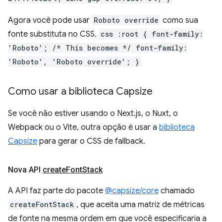
Agora você pode usar
Roboto override
como sua
fonte substituta no CSS.
css :root { font-family:
'Roboto'; /* This becomes */ font-family:
'Roboto', 'Roboto override'; }
Como usar a biblioteca Capsize
Se você não estiver usando o Next.js, o Nuxt, o
Webpack ou o Vite, outra opção é usar a
biblioteca
Capsize
para gerar o CSS de fallback.
Nova API
create
Font
Stack
A API faz parte do pacote
@capsize/core
chamado
createFontStack
, que aceita uma matriz de métricas
de fonte na mesma ordem em que você especificaria a