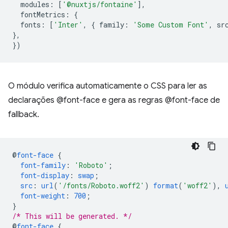
modules
:
[
'@nuxtjs/fontaine'
],
fontMetrics
:
{
fonts
:
[
'Inter'
,
{
family
:
'Some Custom Font'
,
sr
},
})
O módulo verifica automaticamente o CSS para ler as
declarações @font-face e gera as regras @font-face de
fallback.
@
font-face
{
font-family
:
'Roboto'
;
font-display
:
swap
;
src
:
url
(
'/fonts/Roboto.woff2'
)
format
(
'woff2'
),
font-weight
:
700
;
}
/* This will be generated. */
@
font-face
{