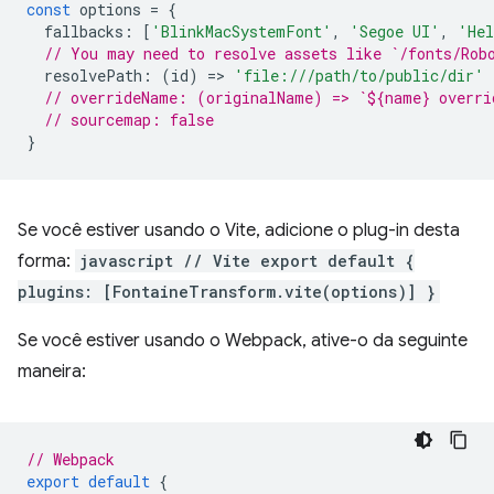
const
options
=
{
fallbacks
:
[
'BlinkMacSystemFont'
,
'Segoe UI'
,
'Hel
// You may need to resolve assets like `/fonts/Rob
resolvePath
:
(
id
)
=
>
'file:///path/to/public/dir'
// overrideName: (originalName) => `${name} overri
// sourcemap: false
}
Se você estiver usando o Vite, adicione o plug-in desta
forma:
javascript // Vite export default {
plugins: [FontaineTransform.vite(options)] }
Se você estiver usando o Webpack, ative-o da seguinte
maneira:
// Webpack
export
default
{