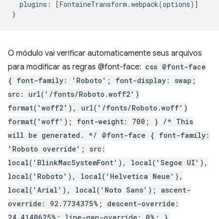
plugins
:
[
FontaineTransform
.
webpack
(
options
)]
}
O módulo vai verificar automaticamente seus arquivos
para modificar as regras @font-face:
css @font-face
{ font-family: 'Roboto'; font-display: swap;
src: url('/fonts/Roboto.woff2')
format('woff2'), url('/fonts/Roboto.woff')
format('woff'); font-weight: 700; } /* This
will be generated. */ @font-face { font-family:
'Roboto override'; src:
local('BlinkMacSystemFont'), local('Segoe UI'),
local('Roboto'), local('Helvetica Neue'),
local('Arial'), local('Noto Sans'); ascent-
override: 92.7734375%; descent-override:
24.4140625%; line-gap-override: 0%; }