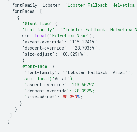
fontFamily
:
Lobster
,
'Lobster Fallback: Helvetica
fontFaces
:
[
{
'@font-face'
{
'font-family'
:
'"Lobster Fallback: Helvetica 
src
:
local
(
'Helvetica Neue'
);
'ascent-override':
'115.1741%'
;
'descent-override':
'28.7935%'
;
'size-adjust':
'86.8251%'
;
}
'@font-face'
{
'font-family':
'"Lobster
Fallback
:
Arial
"
';
       src: local('
Arial
');
       '
ascent-override
': 113.5679%;
       '
descent-override
': 28.392%;
       '
size-adjust
'
:
88.053
%
;
}
}
]
}