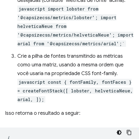
desejadas (consulte "Métricas de fonte" acima):
javascript import lobster from
'@capsizecss/metrics/lobster'; import
helveticaNeue from
'@capsizecss/metrics/helveticaNeue'; import
arial from '@capsizecss/metrics/arial';`
Crie a pilha de fontes transmitindo as métricas
como uma matriz, usando a mesma ordem que
você usaria na propriedade CSS font-family.
javascript const { fontFamily, fontFaces }
= createFontStack([ lobster, helveticaNeue,
arial, ]);
Isso retorna o resultado a seguir:
{