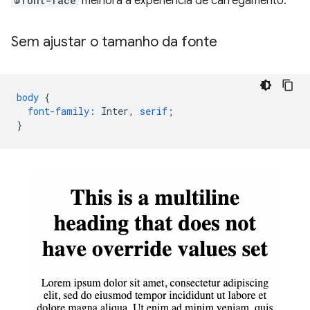
@font-face
melhora a experiência de carregamento.
Sem ajustar o tamanho da fonte
body
{
font-family
:
Inter
,
serif
;
}