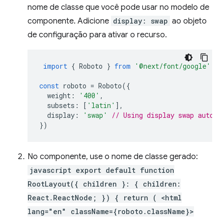
nome de classe que você pode usar no modelo de
componente. Adicione
display: swap
ao objeto
de configuração para ativar o recurso.
import
{
Roboto
}
from
'@next/font/google'
;
const
roboto
=
Roboto
({
weight
:
'400'
,
subsets
:
[
'latin'
],
display
:
'swap'
// Using display swap autom
})
No componente, use o nome de classe gerado:
javascript export default function
RootLayout({ children }: { children:
React.ReactNode; }) { return ( <html
lang="en" className={roboto.className}>