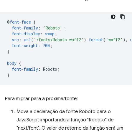
@
font-face
{
font-family
:
'Roboto'
;
font-display
:
swap
;
src
:
url
(
'/fonts/Roboto.woff2'
)
format
(
'woff2'
),
font-weight
:
700
;
}
body
{
font-family
:
Roboto
;
}
Para migrar para a próxima/fonte:
Mova a declaração da fonte Roboto para o
JavaScript importando a função "Roboto" de
"next/font". O valor de retorno da função será um