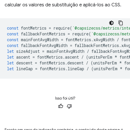
calcular os valores de substituição e aplicá-los ao CSS.
const
fontMetrics
=
require
(
`@capsizecss/metrics/int
const
fallbackFontMetrics
=
require
(
`@capsizecss/met
const
mainFontAvgWidth
=
fontMetrics
.
xAvgWidth
/
fon
const
fallbackFontAvgWidth
=
fallbackFontMetrics
.
xAv
let
sizeAdjust
=
mainFontAvgWidth
/
fallbackFontAvgW
let
ascent
=
fontMetrics
.
ascent
/
(
unitsPerEm
*
font
let
descent
=
fontMetrics
.
descent
/
(
unitsPerEm
*
fo
let
lineGap
=
fontMetrics
.
lineGap
/
(
unitsPerEm
*
fo
Isso foi útil?
Exceto em caso de indicação contrária, o conteúdo desta página é