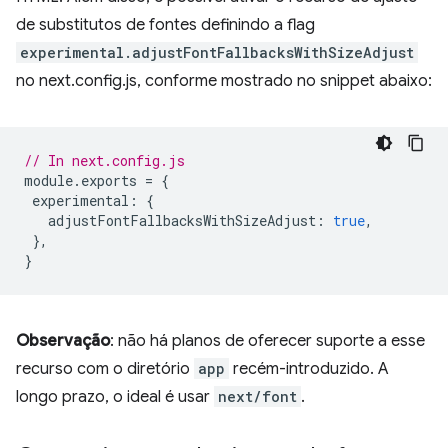
de substitutos de fontes definindo a flag
experimental.adjustFontFallbacksWithSizeAdjust
no next.config.js, conforme mostrado no snippet abaixo:
// In next.config.js
module
.
exports
=
{
experimental
:
{
adjustFontFallbacksWithSizeAdjust
:
true
,
},
}
Observação
: não há planos de oferecer suporte a esse
recurso com o diretório
app
recém-introduzido. A
longo prazo, o ideal é usar
next/font
.