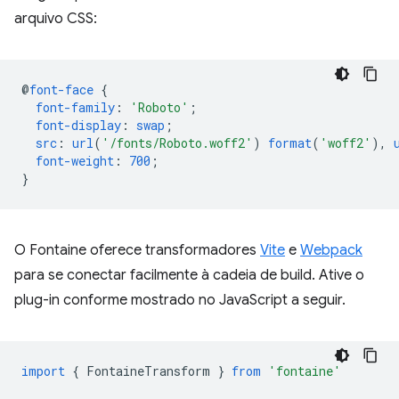
arquivo CSS:
@
font-face
{
font-family
:
'Roboto'
;
font-display
:
swap
;
src
:
url
(
'/fonts/Roboto.woff2'
)
format
(
'woff2'
),
font-weight
:
700
;
}
O Fontaine oferece transformadores
Vite
e
Webpack
para se conectar facilmente à cadeia de build. Ative o
plug-in conforme mostrado no JavaScript a seguir.
import
{
FontaineTransform
}
from
'fontaine'