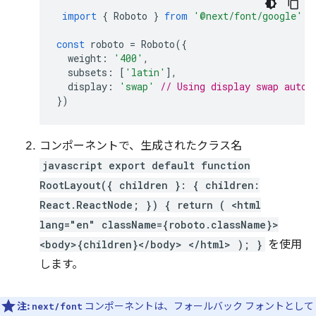
import
{
Roboto
}
from
'@next/font/google'
;
const
roboto
=
Roboto
({
weight
:
'400'
,
subsets
:
[
'latin'
],
display
:
'swap'
// Using display swap autom
})
コンポーネントで、生成されたクラス名
javascript export default function
RootLayout({ children }: { children:
React.ReactNode; }) { return ( <html
lang="en" className={roboto.className}>
<body>{children}</body> </html> ); }
を使用
します。
注:
コンポーネントは、フォールバック フォントとして
next/font