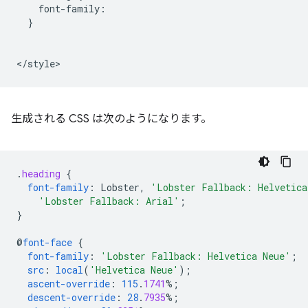
    font-family: 

  }

生成される CSS は次のようになります。
.
heading
{
font-family
:
Lobster
,
'Lobster Fallback: Helvetica
'Lobster Fallback: Arial'
;
}
@
font-face
{
font-family
:
'Lobster Fallback: Helvetica Neue'
;
src
:
local
(
'Helvetica Neue'
);
ascent-override
:
115
.
1741
%;
descent-override
:
28
.
7935
%;