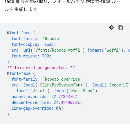
face 宣言を読み取り、フォールバック @font-face ルー
ルを生成します。
@
font-face
{
font-family
:
'Roboto'
;
font-display
:
swap
;
src
:
url
(
'/fonts/Roboto.woff2'
)
format
(
'woff2'
),
font-weight
:
700
;
}
/* This will be generated. */
@
font-face
{
font-family
:
'Roboto override'
;
src
:
local
(
'BlinkMacSystemFont'
),
local
(
'Segoe UI
local
(
'Arial'
),
local
(
'Noto Sans'
);
ascent-override
:
92
.
7734375
%;
descent-override
:
24
.
4140625
%;
line-gap-override
:
0
%;
}