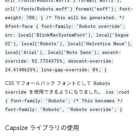
url('/fonts/Roboto.woff2') format('woff2'),
url('/fonts/Roboto.woff') format('woff'); font-
weight: 700; } /* This will be generated. */
@font-face { font-family: 'Roboto override';
src: local('BlinkMacSystemFont'), local('Segoe
UI'), local('Roboto'), local('Helvetica Neue'),
local('Arial'), local('Noto Sans'); ascent-
override: 92.7734375%; descent-override:
24.4140625%; line-gap-override: 0%; }
CSS でフォールバック フォントとして
Roboto
override
を使用できるようになりました。
css :root
{ font-family: 'Roboto'; /* This becomes */
font-family: 'Roboto', 'Roboto override'; }
Capsize ライブラリの使用