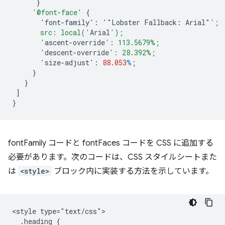
}
'@font-face'
{
'font-family':
'"Lobster
Fallback
:
Arial
"
';
       src: local('
Arial
');
       '
ascent-override
': 113.5679%;
       '
descent-override
': 28.392%;
       '
size-adjust
'
:
88.053
%
;
}
}
]
}
fontFamily コードと fontFaces コードを CSS に追加する
必要があります。次のコードは、CSS スタイルシートまた
は
<style>
ブロック内に実装する方法を示しています。
<style type="text/css">

  .heading {
