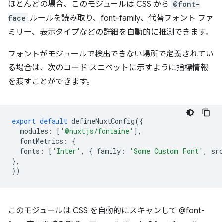
ほとんどの場合、このモジュールは CSS から
@font-
face
ルールを読み取り、font-family、代替フォント ファ
ミリー、表示タイプなどの詳細を自動的に推測できます。
フォントがモジュールで検出できない場所で定義されてい
る場合は、次のコード スニペットに示すように指標情報
を渡すことができます。
export
default
defineNuxtConfig
({
modules
:
[
'@nuxtjs/fontaine'
],
fontMetrics
:
{
fonts
:
[
'Inter'
,
{
family
:
'Some Custom Font'
,
sr
},
})
このモジュールは CSS を自動的にスキャンして @font-