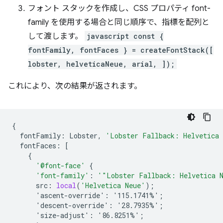
フォント スタックを作成し、CSS プロパティ font-
family を使用する場合と同じ順序で、指標を配列と
して渡します。
javascript const {
fontFamily, fontFaces } = createFontStack([
lobster, helveticaNeue, arial, ]);
これにより、次の結果が返されます。
{
fontFamily
:
Lobster
,
'Lobster Fallback: Helvetica
fontFaces
:
[
{
'@font-face'
{
'font-family'
:
'"Lobster Fallback: Helvetica 
src
:
local
(
'Helvetica Neue'
);
'ascent-override':
'115.1741%'
;
'descent-override':
'28.7935%'
;
'size-adjust':
'86.8251%'
;