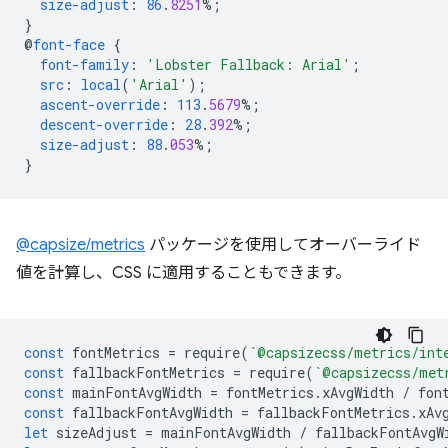
size-adjust
:
86
.
8251
%;
}
@
font-face
{
font-family
:
'Lobster Fallback: Arial'
;
src
:
local
(
'Arial'
);
ascent-override
:
113
.
5679
%;
descent-override
:
28
.
392
%;
size-adjust
:
88
.
053
%;
}
@capsize/metrics
パッケージを使用してオーバーライド
値を計算し、CSS に適用することもできます。
const
fontMetrics
=
require
(
`@capsizecss/metrics/int
const
fallbackFontMetrics
=
require
(
`@capsizecss/met
const
mainFontAvgWidth
=
fontMetrics
.
xAvgWidth
/
fon
const
fallbackFontAvgWidth
=
fallbackFontMetrics
.
xAv
let
sizeAdjust
=
mainFontAvgWidth
/
fallbackFontAvgW