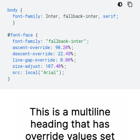
body
{
font-family
:
Inter
,
fallback-inter
,
serif
;
}
@
font-face
{
font-family
:
"fallback-inter"
;
ascent-override
:
90
.
20
%;
descent-override
:
22
.
48
%;
line-gap-override
:
0
.
00
%;
size-adjust
:
107
.
40
%;
src
:
local
(
"Arial"
);
}