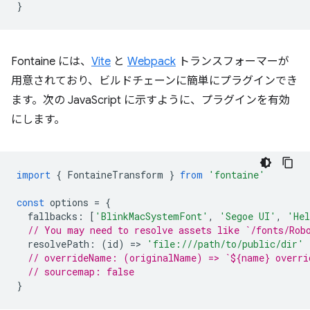
}
Fontaine には、
Vite
と
Webpack
トランスフォーマーが
用意されており、ビルドチェーンに簡単にプラグインでき
ます。次の JavaScript に示すように、プラグインを有効
にします。
import
{
FontaineTransform
}
from
'fontaine'
const
options
=
{
fallbacks
:
[
'BlinkMacSystemFont'
,
'Segoe UI'
,
'Hel
// You may need to resolve assets like `/fonts/Rob
resolvePath
:
(
id
)
=
>
'file:///path/to/public/dir'
// overrideName: (originalName) => `${name} overri
// sourcemap: false
}