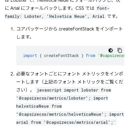
は Lobster で、Helvetica Neue にフォールバックし、次
に Arial にフォールバックします。CSS では
font-
family: Lobster, 'Helvetica Neue', Arial
です。
コアパッケージから createFontStack をインポート
します。
import
{
createFontStack
}
from
'@capsizecss/
必要なフォントごとにフォント メトリックをインポ
ートします（上記のフォント メトリックをご覧くだ
さい）。
javascript import lobster from
'@capsizecss/metrics/lobster'; import
helveticaNeue from
'@capsizecss/metrics/helveticaNeue'; import
arial from '@capsizecss/metrics/arial';`