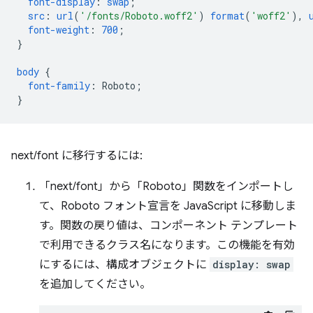
font-display
:
swap
;
src
:
url
(
'/fonts/Roboto.woff2'
)
format
(
'woff2'
),
font-weight
:
700
;
}
body
{
font-family
:
Roboto
;
}
next/font に移行するには:
「next/font」から「Roboto」関数をインポートし
て、Roboto フォント宣言を JavaScript に移動しま
す。関数の戻り値は、コンポーネント テンプレート
で利用できるクラス名になります。この機能を有効
にするには、構成オブジェクトに
display: swap
を追加してください。