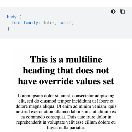
body
{
font-family
:
Inter
,
serif
;
}