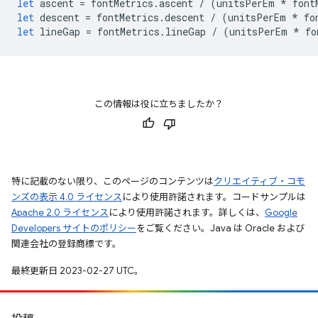
let
ascent
=
fontMetrics
.
ascent
/
(
unitsPerEm
*
font
let
descent
=
fontMetrics
.
descent
/
(
unitsPerEm
*
fo
let
lineGap
=
fontMetrics
.
lineGap
/
(
unitsPerEm
*
fo
この情報は役に立ちましたか？
特に記載のない限り、このページのコンテンツは
クリエイティブ・コモ
ンズの表示 4.0 ライセンス
により使用許諾されます。コードサンプルは
Apache 2.0 ライセンス
により使用許諾されます。詳しくは、
Google
Developers サイトのポリシー
をご覧ください。Java は Oracle および
関連会社の登録商標です。
最終更新日 2023-02-27 UTC。