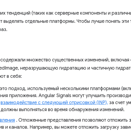
них тенденций (таких как серверные компоненты и различ
 выделять отдельные платформы. Чтобы лучше понять эти
раз.
 содержали множество существенных изменений, включая 
iedImage, неразрушающую гидратацию и частичную гидра
т в себя:
 это подход, используемый несколькими платформами (вклю
ния приложения. Angular Signals могут улучшить производ
я
взаимодействие с следующей отрисовкой (INP),
за счет у
 должны выполняться во время обнаружения изменений.
вления
. Отложенные представления позволяют отложить 
в и каналов. Например, вы можете отложить загрузку зави