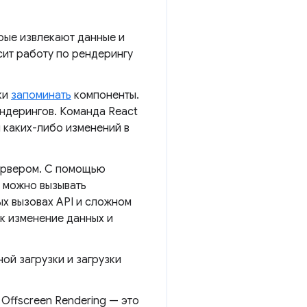
рые извлекают данные и
сит работу по рендерингу
ки
запоминать
компоненты.
ндерингов. Команда React
я каких-либо изменений в
сервером. С помощью
е можно вызывать
ых вызовах API и сложном
к изменение данных и
ой загрузки и загрузки
Offscreen Rendering — это