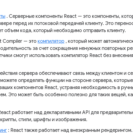
ты
. Серверные компоненты React — это компоненты, кото
вере перед их потоковой передачей клиенту. Это перено
ет объем кода, который необходимо отправить клиенту.
t Compiler — это
компилятор
, который может автоматичес
одительность за счет сокращения ненужных повторных ре
отчики смогут использовать компилятор React без внесени
Действия сервера обеспечивают связь между клиентом и 
 можете определять функции на стороне сервера, которы
ваших компонентов React, устраняя необходимость в ручн
ем. Это может быть особенно полезно для таких вещей, ка
React работает над декларативными API для предварительн
скрипты, стили, шрифты и изображения.
инг
: React также работает над внеэкранным рендерингом. 