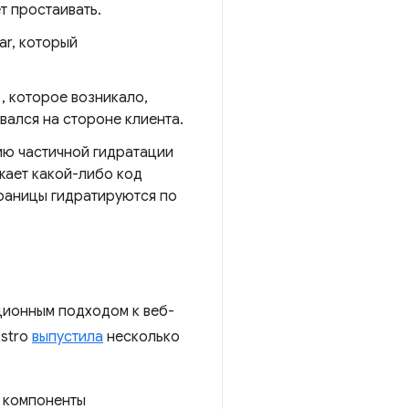
т простаивать.
ar, который
, которое возникало,
вался на стороне клиента.
ию частичной гидратации
жает какой-либо код
траницы гидратируются по
ционным подходом к веб-
Astro
выпустила
несколько
е компоненты