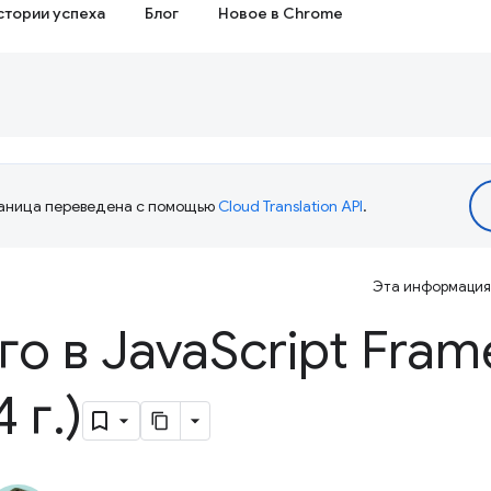
стории успеха
Блог
Новое в Chrome
аница переведена с помощью
Cloud Translation API
.
Эта информация 
го в Java
Script Fra
4 г
.
)