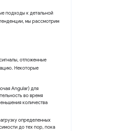
ные подходы к детальной
 тенденции, мы рассмотрим
сигналы, отложенные
тацию. Некоторые
чая Angular) для
ительность во время
меньшения количества
загрузку определенных
симости до тех пор, пока