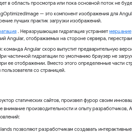
ет в область просмотра или пока основной поток не буде
NgOptimizedImage — это компонент изображения для Angul
рение лучших практик загрузки изображений.
ратация
. Неразрушающая гидратация устраняет
мерцание
й Angular, отображаемых на стороне сервера, перестраи
я: команда Angular скоро выпустит предварительную верс
При частичной гидратации по умолчанию браузер не загру
 при ее отображении. Вместо этого определенные части с
 пользователя со страницей.
руктор статических сайтов, произвел фурор своим иннова
е внимание производительности и опыту разработчиков, 
овлений:
Islands позволяют разработчикам создавать интерактивны