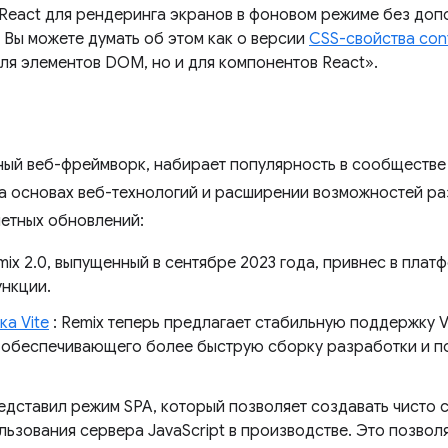
React для рендеринга экранов в фоновом режиме без доп
 Вы можете думать об этом как о версии
CSS-свойства conte
для элементов DOM, но и для компонентов React».
ный веб-фреймворк, набирает популярность в сообществе
а основах веб-технологий и расширении возможностей ра
метных обновлений:
mix 2.0, выпущенный в сентябре 2023 года, привнес в пла
ункции.
а Vite
: Remix теперь предлагает стабильную поддержку Vi
, обеспечивающего более быструю сборку разработки и 
редставил режим SPA, который позволяет создавать чисто 
ьзования сервера JavaScript в производстве. Это позвол