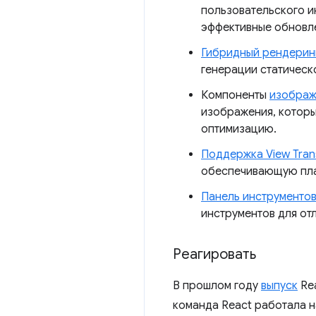
пользовательского и
эффективные обновле
Гибридный рендерин
генерации статическ
Компоненты
изображ
изображения, котор
оптимизацию.
Поддержка View Trans
обеспечивающую пла
Панель инструментов
инструментов для от
Реагировать
В прошлом году
выпуск
Rea
команда React работала н