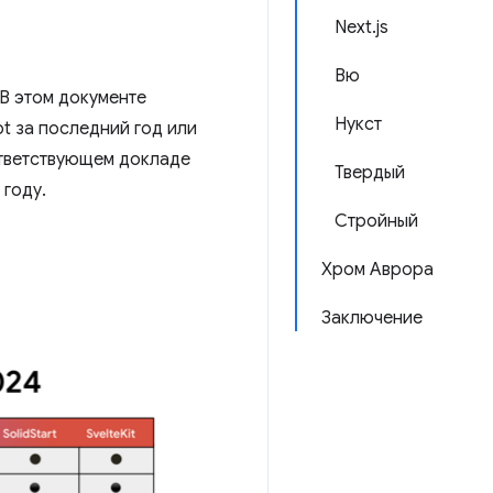
Next.js
Вю
 В этом документе
Нукст
t за последний год или
ответствующем докладе
Твердый
 году.
Стройный
Хром Аврора
Заключение