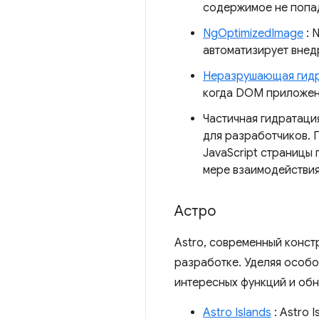
содержимое не попад
NgOptimizedImage
: 
автоматизирует внед
Неразрушающая гид
когда DOM приложени
Частичная гидратаци
для разработчиков. 
JavaScript страницы
мере взаимодействия
Астро
Astro, современный конст
разработке. Уделяя особо
интересных функций и обн
Astro Islands
: Astro 