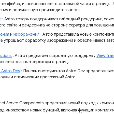
нтерфейса, изолированные от остальной части страницы. 
ния и оптимальную производительность.
г
: Astro теперь поддерживает гибридный рендеринг, соч
ого сайта и рендеринга на стороне сервера для повышения
ения
и
изображения
: Astro представила новые компонен
ые упрощают обработку изображений и обеспечивают авт
itions
: Astro предлагает встроенную поддержку
View Tran
вные и плавные переходы страниц.
 Astro Dev
: Панель инструментов Astro Dev предоставля
ладки и оптимизации приложений Astro.
ct Server Components представил новый подход к компоне
ад множеством новых функций, включая функции компилят