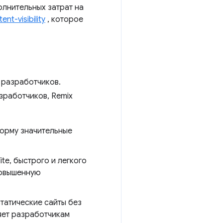
олнительных затрат на
nt-visibility
, которое
 разработчиков.
зработчиков, Remix
тформу значительные
te, быстрого и легкого
повышенную
статические сайты без
яет разработчикам