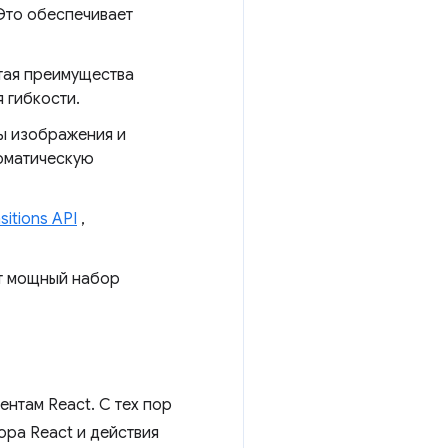
Это обеспечивает
етая преимущества
 гибкости.
ты изображения и
оматическую
sitions API
,
ет мощный набор
нтам React. С тех пор
ора React и действия