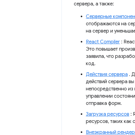
сервера, а также:
Серверные компонен
отображаются на сер
на сервер и уменьша
React Compiler
: Reac
Это повышает произв
заявила, что разраб
код.
Действия сервера
. 
действий сервера вы
непосредственно из 
управлении состояни
отправка форм.
Загрузка ресурсов
: 
ресурсов, таких как 
Внеэкранный рендер