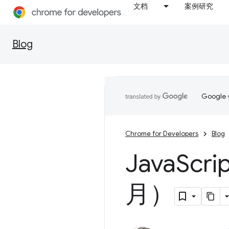
文档
案例研究
Blog
Goog
Chrome for Developers
Blog
Java
Scr
月）