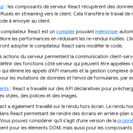
ur
: les composants de serveur React récupèrent des données 
ffusés en streaming vers le client. Cela transfère le travail de
code à envoyer au client.
e compilateur React est un
compiler
pouvant
mémoriser
automa
ore les performances en réduisant les re-rendus inutiles. L'
ront adopter le compilateur React sans modifier le code.
es actions du serveur permettent la communication client-serv
éfinir des fonctions côté serveur qui peuvent être appelées 
ui élimine les appels d'API manuels et la gestion complexe de 
 pour les mutations de données et l'envoi de formulaires, par 
ents
: React a travaillé sur des API déclaratives pour préchar
es styles, des polices et des images.
act a également travaillé sur le rendu hors écran. Le rendu ho
 dans React permettant de rendre des écrans en arrière-plan 
Vous pouvez considérer qu'il s'agit d'une version de la
proprié
ent pour les éléments DOM, mais aussi pour les composants 