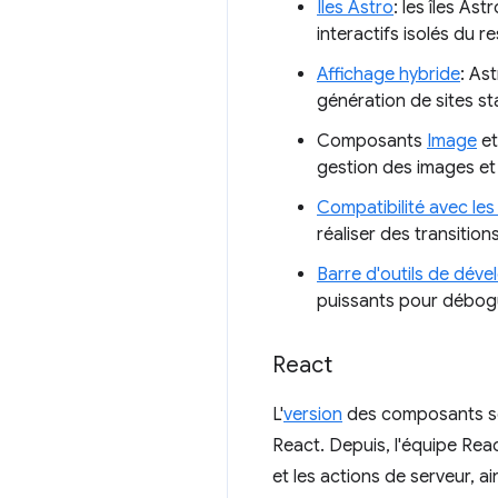
Îles Astro
: les îles A
interactifs isolés du 
Affichage hybride
: As
génération de sites sta
Composants
Image
e
gestion des images et
Compatibilité avec les
réaliser des transition
Barre d'outils de dév
puissants pour débogue
React
L'
version
des composants ser
React. Depuis, l'équipe Rea
et les actions de serveur, ai