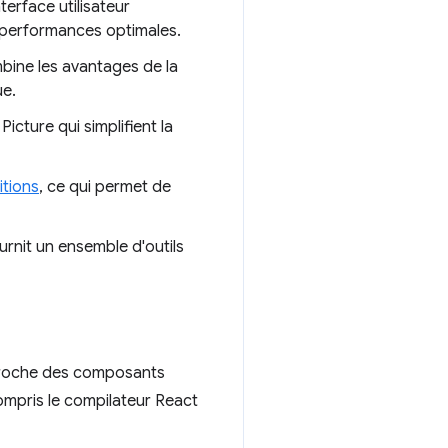
erface utilisateur
s performances optimales.
mbine les avantages de la
ue.
cture qui simplifient la
itions
, ce qui permet de
urnit un ensemble d'outils
pproche des composants
compris le compilateur React