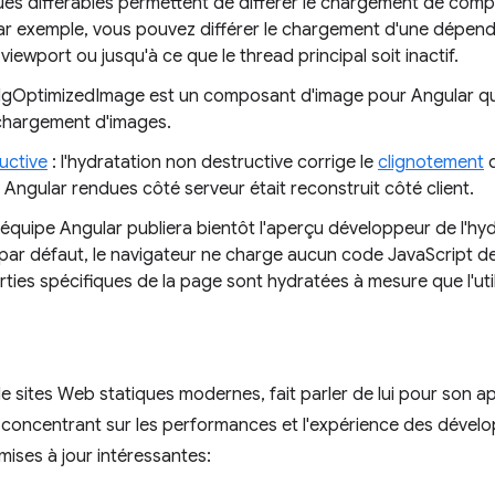
vues différables permettent de différer le chargement de comp
ar exemple, vous pouvez différer le chargement d'une dépend
iewport ou jusqu'à ce que le thread principal soit inactif.
NgOptimizedImage est un composant d'image pour Angular qui
chargement d'images.
uctive
: l'hydratation non destructive corrige le
clignotement
q
ngular rendues côté serveur était reconstruit côté client.
l'équipe Angular publiera bientôt l'aperçu développeur de l'hyd
e, par défaut, le navigateur ne charge aucun code JavaScript d
rties spécifiques de la page sont hydratées à mesure que l'utili
 de sites Web statiques modernes, fait parler de lui pour son
oncentrant sur les performances et l'expérience des dévelo
 mises à jour intéressantes: