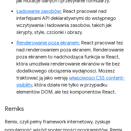
jak mutacje danych i przesyłanie formularzy.
Ładowanie zasobów:
React pracował nad
interfejsami API deklaratywnymi do wstępnego
wczytywania i ładowania zasobów, takich jak
skrypty, style, czcionki i obrazy.
Renderowanie poza ekranem:
React pracował też
nad renderowaniem poza ekranem. Renderowanie
poza ekranem to nadchodząca funkcja w React,
która umożliwia renderowanie ekranów w tle bez
dodatkowego obciążenia wydajności. Możesz
traktować ją jako wersję
właściwości CSS content-
visibility
, która działa nie tylko w przypadku
elementów DOM, ale też komponentów React.
Remiks
Remix, czyli pełny framework internetowy, zyskuje
popularność wśród społeczności programistów. Remix