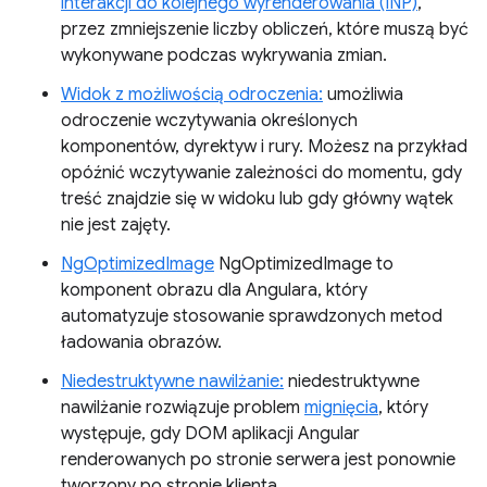
interakcji do kolejnego wyrenderowania (INP)
,
przez zmniejszenie liczby obliczeń, które muszą być
wykonywane podczas wykrywania zmian.
Widok z możliwością odroczenia:
umożliwia
odroczenie wczytywania określonych
komponentów, dyrektyw i rury. Możesz na przykład
opóźnić wczytywanie zależności do momentu, gdy
treść znajdzie się w widoku lub gdy główny wątek
nie jest zajęty.
NgOptimizedImage
NgOptimizedImage to
komponent obrazu dla Angulara, który
automatyzuje stosowanie sprawdzonych metod
ładowania obrazów.
Niedestruktywne nawilżanie:
niedestruktywne
nawilżanie rozwiązuje problem
mignięcia
, który
występuje, gdy DOM aplikacji Angular
renderowanych po stronie serwera jest ponownie
tworzony po stronie klienta.