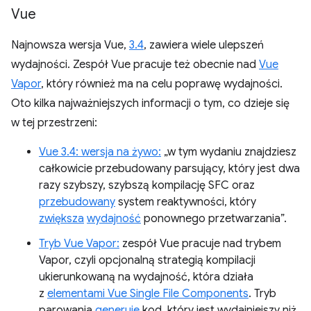
Vue
Najnowsza wersja Vue,
3.4
, zawiera wiele ulepszeń
wydajności. Zespół Vue pracuje też obecnie nad
Vue
Vapor
, który również ma na celu poprawę wydajności.
Oto kilka najważniejszych informacji o tym, co dzieje się
w tej przestrzeni:
Vue 3.4: wersja na żywo:
„w tym wydaniu znajdziesz
całkowicie przebudowany parsujący, który jest dwa
razy szybszy, szybszą kompilację SFC oraz
przebudowany
system reaktywności, który
zwiększa
wydajność
ponownego przetwarzania”.
Tryb Vue Vapor:
zespół Vue pracuje nad trybem
Vapor, czyli opcjonalną strategią kompilacji
ukierunkowaną na wydajność, która działa
z
elementami
Vue Single File Components
. Tryb
parowania
generuje
kod, który jest wydajniejszy niż