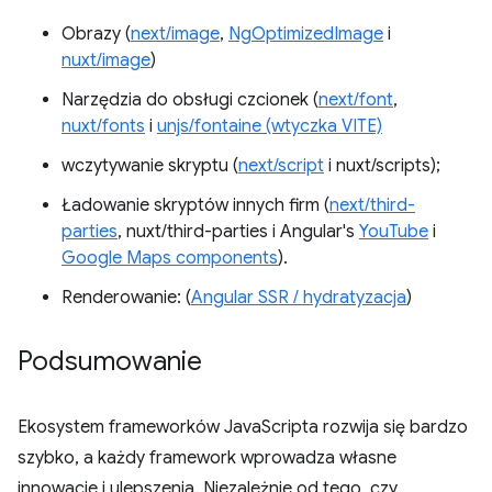
Obrazy (
next/image
,
NgOptimizedImage
i
nuxt/image
)
Narzędzia do obsługi czcionek (
next/font
,
nuxt/fonts
i
unjs/fontaine (wtyczka VITE)
wczytywanie skryptu (
next/script
i nuxt/scripts);
Ładowanie skryptów innych firm (
next/third-
parties
, nuxt/third-parties i Angular's
YouTube
i
Google Maps components
).
Renderowanie: (
Angular SSR / hydratyzacja
)
Podsumowanie
Ekosystem frameworków JavaScripta rozwija się bardzo
szybko, a każdy framework wprowadza własne
innowacje i ulepszenia. Niezależnie od tego, czy