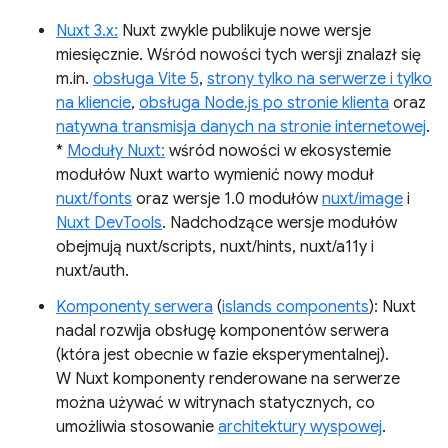
Nuxt 3.x:
Nuxt zwykle publikuje nowe wersje
miesięcznie. Wśród nowości tych wersji znalazł się
m.in.
obsługa Vite 5
,
strony tylko na serwerze i tylko
na kliencie
,
obsługa Node.js po stronie klienta
oraz
natywna transmisja danych na stronie internetowej
.
*
Moduły Nuxt:
wśród nowości w ekosystemie
modułów Nuxt warto wymienić nowy moduł
nuxt/fonts
oraz wersje 1.0 modułów
nuxt/image
i
Nuxt DevTools
. Nadchodzące wersje modułów
obejmują nuxt/scripts, nuxt/hints, nuxt/a11y i
nuxt/auth.
Komponenty serwera
(
islands components
): Nuxt
nadal rozwija obsługę komponentów serwera
(która jest obecnie w fazie eksperymentalnej).
W Nuxt komponenty renderowane na serwerze
można używać w witrynach statycznych, co
umożliwia stosowanie
architektury wyspowej
.