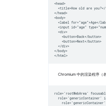
<head>

  <title>How old are you?</t
</head>

<body>

  <label for="age">Age</labe
  <input id="age" type="num
  <div>

    <button>Back</button>

    <button>Next</button>

  </div>

</body>

Chromium 中的渲染程序
role='rootWebArea' focusabl
  role='genericContainer' i
    role='genericContainer'