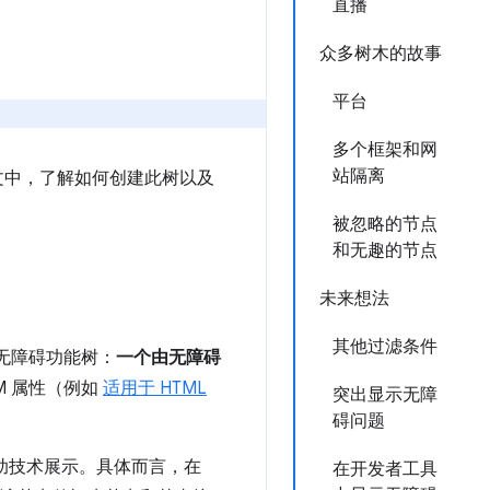
直播
众多树木的故事
平台
多个框架和网
站隔离
文中，了解如何创建此树以及
被忽略的节点
和无趣的节点
未来想法
其他过滤条件
型是无障碍功能树：
一个由无障碍
M 属性（例如
适用于 HTML
突出显示无障
碍问题
助技术展示。具体而言，在
在开发者工具