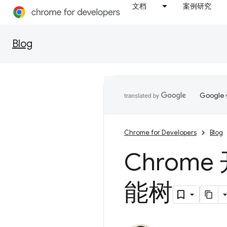
文档
案例研究
Blog
Goog
Chrome for Developers
Blog
Chrom
能树