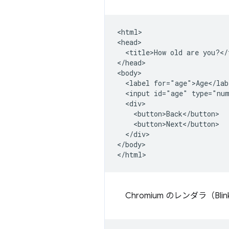
<html>

<head>

  <title>How old are you?</t
</head>

<body>

  <label for="age">Age</labe
  <input id="age" type="num
  <div>

    <button>Back</button>

    <button>Next</button>

  </div>

</body>

Chromium のレンダラ