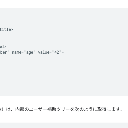
itle>

l>

ber" name="age" value="42">

（Blink）は、内部のユーザー補助ツリーを次のように取得します。