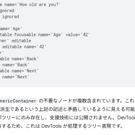
e name='How old are you?'

gnored

 ignored

ame='Age'

table focusable name='Age' value='42'

ner' editable

 editable name='42'

'

able name='Back'

 name='Back'

able name='Next'

nericContainer
の不要なノードが複数含まれています。これ
た派生であるという上記の記述と矛盾しているように見える可
ツリーにのみ存在し、支援技術には公開されません。DevTool
るため、これは DevTools が処理するツリー表現です。