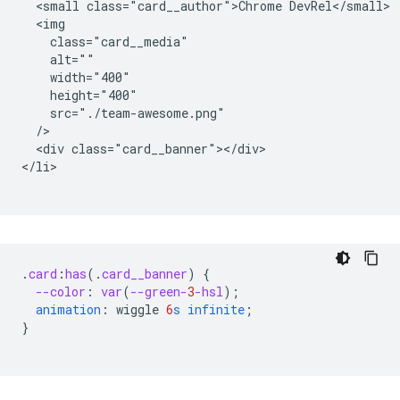
  <small class="card__author">Chrome DevRel</small>

  <img

    class="card__media"

    alt=""

    width="400"

    height="400"

    src="./team-awesome.png"

  />

  <div class="card__banner"></div>

</li>

.
card
:
has
(
.
card__banner
)
{
--color
:
var
(
--green-
3
-hsl
);
animation
:
wiggle
6
s
infinite
;
}