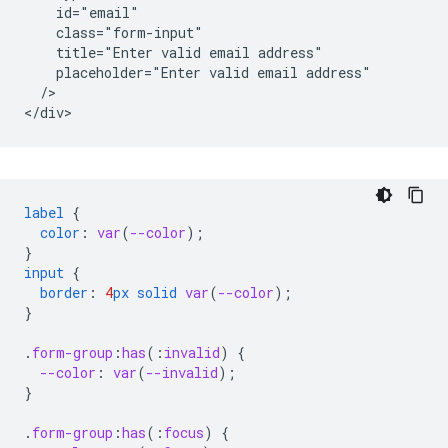
    id="email"

    class="form-input"

    title="Enter valid email address"

    placeholder="Enter valid email address"

  />   

label
{
color
:
var
(
--color
);
}
input
{
border
:
4
px
solid
var
(
--color
);
}
.
form-group
:
has
(
:
invalid
)
{
--color
:
var
(
--invalid
);
}
.
form-group
:
has
(
:
focus
)
{