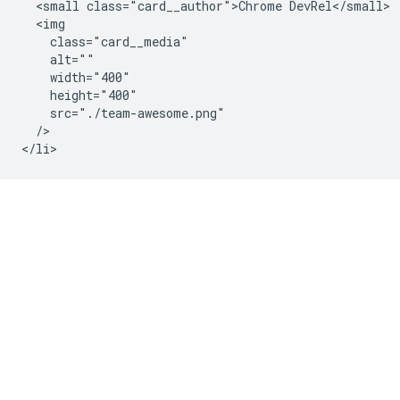
  <small class="card__author">Chrome DevRel</small>

  <img

    class="card__media"

    alt=""

    width="400"

    height="400"

    src="./team-awesome.png"

  />
