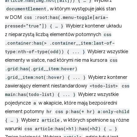
article:has(img:not([alt])) { … }
Wybierz
documentElement
, w którym występuje jakiś stan
w DOM
css :root:has(.menu-toggle[aria-
pressed=”true”]) { … }
Wybierz kontener układu
z nieparzystą liczbą elementów potomnych
css
.container:has(> .container__item:last-of-
type:nth-of-type(odd)) { ... }
Wybierz wszystkie
elementy w siatce, nad którymi nie ma kursora
css
.grid:has(.grid__item:hover)
.grid__item:not(:hover) { ... }
Wybierz kontener
zawierający element niestandardowy
<todo-list>
css
main:has(todo-list) { ... }
Wybierz wszystkie
pojedyncze
a
w akapicie, które mają bezpośredni
element potomny
hr
css p:has(+ hr) a:only-child
{ … }
Wybierz
article
, w których spełnione są różne
warunki
css article:has(>h1):has(>h2) { … }