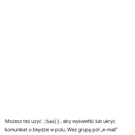
Możesz też użyć
:has()
, aby wyświetlić lub ukryć
komunikat o błędzie w polu. Weź grupę pól „e-mail”