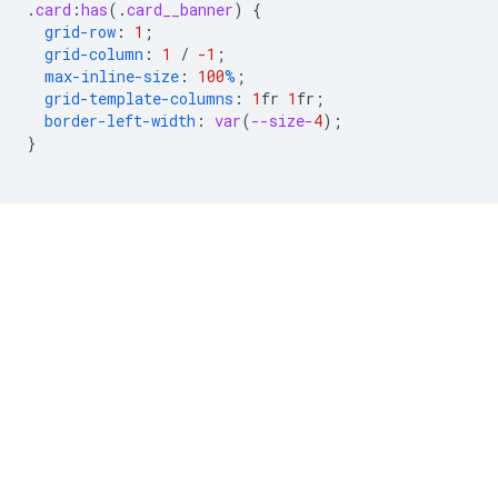
.
card
:
has
(
.
card__banner
)
{
grid-row
:
1
;
grid-column
:
1
/
-1
;
max-inline-size
:
100
%
;
grid-template-columns
:
1
fr
1
fr
;
border-left-width
:
var
(
--size-
4
);
}