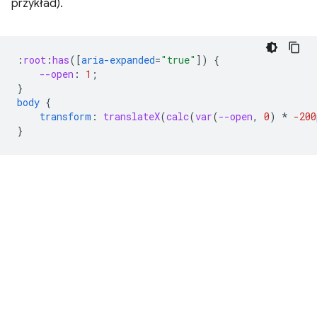
przykład).
:
root
:
has
([
aria-expanded
=
"true"
])
{
--open
:
1
;
}
body
{
transform
:
translateX
(
calc
(
var
(
--open
,
0
)
*
-200
}