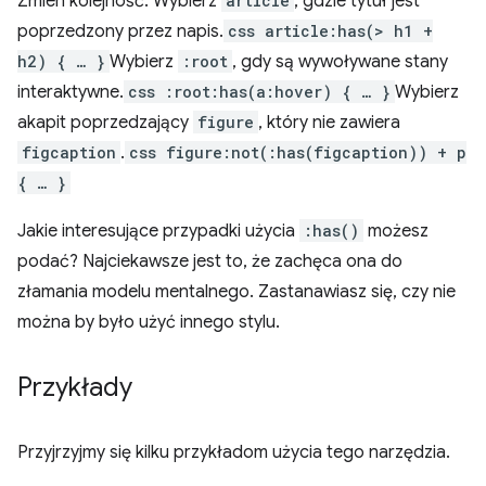
Zmien kolejność. Wybierz
article
, gdzie tytuł jest
poprzedzony przez napis.
css article:has(> h1 +
h2) { … }
Wybierz
:root
, gdy są wywoływane stany
interaktywne.
css :root:has(a:hover) { … }
Wybierz
akapit poprzedzający
figure
, który nie zawiera
figcaption
.
css figure:not(:has(figcaption)) + p
{ … }
Jakie interesujące przypadki użycia
:has()
możesz
podać? Najciekawsze jest to, że zachęca ona do
złamania modelu mentalnego. Zastanawiasz się, czy nie
można by było użyć innego stylu.
Przykłady
Przyjrzyjmy się kilku przykładom użycia tego narzędzia.