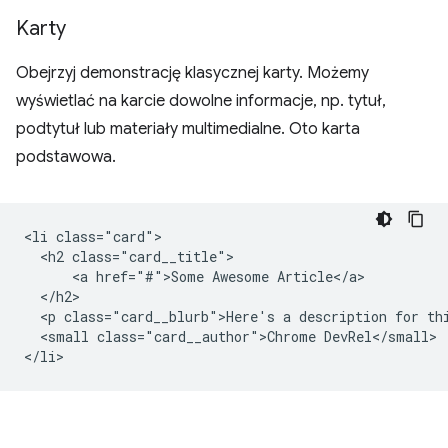
Karty
Obejrzyj demonstrację klasycznej karty. Możemy
wyświetlać na karcie dowolne informacje, np. tytuł,
podtytuł lub materiały multimedialne. Oto karta
podstawowa.
<li class="card">

  <h2 class="card__title">

      <a href="#">Some Awesome Article</a>

  </h2>

  <p class="card__blurb">Here's a description for thi
  <small class="card__author">Chrome DevRel</small>
