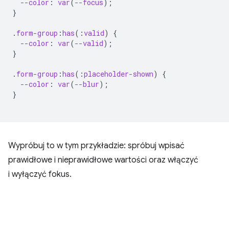
--color
:
var
(
--focus
);
}
.
form-group
:
has
(
:
valid
)
{
--color
:
var
(
--valid
);
}
.
form-group
:
has
(
:
placeholder-shown
)
{
--color
:
var
(
--blur
);
}
Wypróbuj to w tym przykładzie: spróbuj wpisać
prawidłowe i nieprawidłowe wartości oraz włączyć
i wyłączyć fokus.