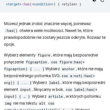
<
target
>
:
has
(
<
condition
>
)
{
<
styles
>
}
Możesz jednak zrobić znacznie więcej, ponieważ
:has()
otwiera wiele możliwości. Nawet te, które
prawdopodobnie nie zostały jeszcze odkryte. Rozważ te
opcje.
Wybierz elementy
figure
, które mają bezpośrednie
połączenie
figcaption
.
css figure:has(>
figcaption) { ... }
Wybierz
anchor
, które nie mają
bezpośredniego potomka SVG.
css a:not(:has(>
svg)) { ... }
Wybierz
label
, które mają bezpośredni
element
input
. Skręcamy w bok.
css label:has(+
input) { … }
Wybierz
article
, w których potomku
img
nie ma tekstu
alt
css