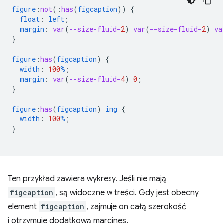
figure
:
not
(
:
has
(
figcaption
))
{
float
:
left
;
margin
:
var
(
--size-fluid-
2
)
var
(
--size-fluid-
2
)
va
}
figure
:
has
(
figcaption
)
{
width
:
100
%
;
margin
:
var
(
--size-fluid-
4
)
0
;
}
figure
:
has
(
figcaption
)
img
{
width
:
100
%
;
}
Ten przykład zawiera wykresy. Jeśli nie mają
figcaption
, są widoczne w treści. Gdy jest obecny
element
figcaption
, zajmuje on całą szerokość
i otrzymuje dodatkową margines.