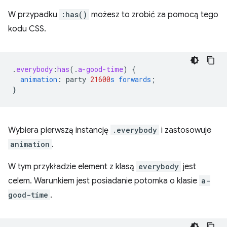
W przypadku
:has()
możesz to zrobić za pomocą tego
kodu CSS.
.
everybody
:
has
(
.
a-good-time
)
{
animation
:
party
21600
s
forwards
;
}
Wybiera pierwszą instancję
.everybody
i zastosowuje
animation
.
W tym przykładzie element z klasą
everybody
jest
celem. Warunkiem jest posiadanie potomka o klasie
a-
good-time
.