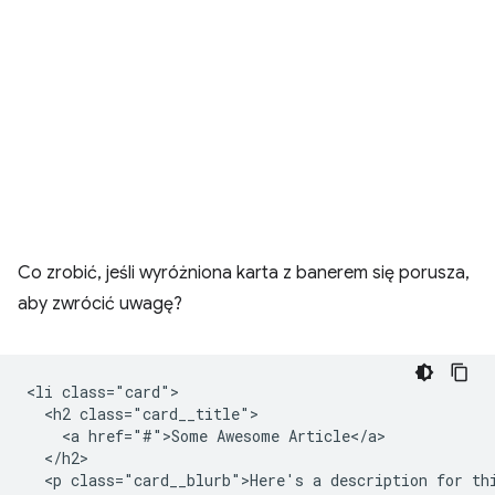
Co zrobić, jeśli wyróżniona karta z banerem się porusza,
aby zwrócić uwagę?
<li class="card">

  <h2 class="card__title">

    <a href="#">Some Awesome Article</a>

  </h2>

  <p class="card__blurb">Here's a description for thi