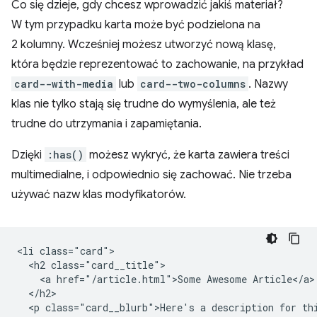
Co się dzieje, gdy chcesz wprowadzić jakiś materiał?
W tym przypadku karta może być podzielona na
2 kolumny. Wcześniej możesz utworzyć nową klasę,
która będzie reprezentować to zachowanie, na przykład
card--with-media
lub
card--two-columns
. Nazwy
klas nie tylko stają się trudne do wymyślenia, ale też
trudne do utrzymania i zapamiętania.
Dzięki
:has()
możesz wykryć, że karta zawiera treści
multimedialne, i odpowiednio się zachować. Nie trzeba
używać nazw klas modyfikatorów.
<li class="card">

  <h2 class="card__title">

    <a href="/article.html">Some Awesome Article</a>

  </h2>

  <p class="card__blurb">Here's a description for thi