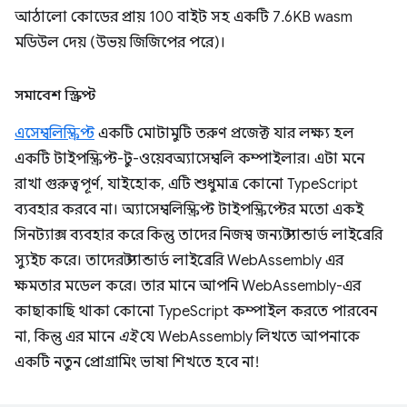
আঠালো কোডের প্রায় 100 বাইট সহ একটি 7.6KB wasm
মডিউল দেয় (উভয় জিজিপের পরে)।
সমাবেশ স্ক্রিপ্ট
এসেম্বলিস্ক্রিপ্ট
একটি মোটামুটি তরুণ প্রজেক্ট যার লক্ষ্য হল
একটি টাইপস্ক্রিপ্ট-টু-ওয়েবঅ্যাসেম্বলি কম্পাইলার। এটা মনে
রাখা গুরুত্বপূর্ণ, যাইহোক, এটি শুধুমাত্র কোনো TypeScript
ব্যবহার করবে না। অ্যাসেম্বলিস্ক্রিপ্ট টাইপস্ক্রিপ্টের মতো একই
সিনট্যাক্স ব্যবহার করে কিন্তু তাদের নিজস্ব জন্য স্ট্যান্ডার্ড লাইব্রেরি
স্যুইচ করে। তাদের স্ট্যান্ডার্ড লাইব্রেরি WebAssembly এর
ক্ষমতার মডেল করে। তার মানে আপনি WebAssembly-এর
কাছাকাছি থাকা কোনো TypeScript কম্পাইল করতে পারবেন
না, কিন্তু এর মানে
এই
যে WebAssembly লিখতে আপনাকে
একটি নতুন প্রোগ্রামিং ভাষা শিখতে হবে না!