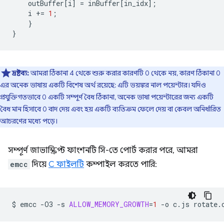
outBuffer
[
i
]
=
inBuffer
[
in_idx
];
i
+=
1
;
}
}
দ্রষ্টব্য:
আমরা ঠিকানা 4 থেকে শুরু করার কারণটি 0 থেকে নয়, কারণ ঠিকানা 0
এর অনেক ভাষায় একটি বিশেষ অর্থ রয়েছে: এটি ভয়ঙ্কর নাল পয়েন্টার। যদিও
প্রযুক্তিগতভাবে 0 একটি সম্পূর্ণ বৈধ ঠিকানা, অনেক ভাষা পয়েন্টারের জন্য একটি
বৈধ মান হিসাবে 0 বাদ দেয় এবং হয় একটি ব্যতিক্রম ফেলে দেয় বা কেবল অনির্ধারিত
আচরণের মধ্যে পড়ে।
সম্পূর্ণ জাভাস্ক্রিপ্ট ফাংশনটি সি-তে পোর্ট করার পরে, আমরা
emcc
দিয়ে
C ফাইলটি
কম্পাইল করতে পারি:
$
emcc
-O3
-s
ALLOW_MEMORY_GROWTH
=
1
-o
c.js