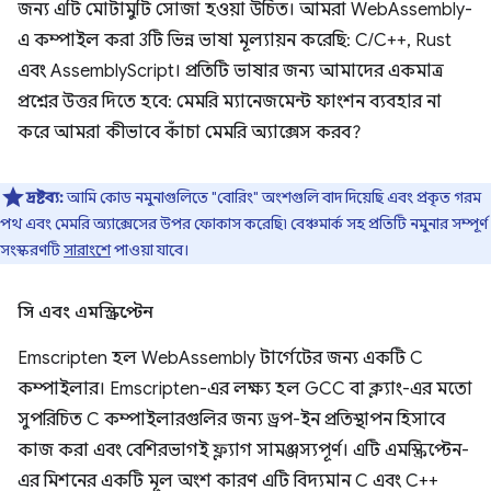
জন্য এটি মোটামুটি সোজা হওয়া উচিত। আমরা WebAssembly-
এ কম্পাইল করা 3টি ভিন্ন ভাষা মূল্যায়ন করেছি: C/C++, Rust
এবং AssemblyScript। প্রতিটি ভাষার জন্য আমাদের একমাত্র
প্রশ্নের উত্তর দিতে হবে: মেমরি ম্যানেজমেন্ট ফাংশন ব্যবহার না
করে আমরা কীভাবে কাঁচা মেমরি অ্যাক্সেস করব?
দ্রষ্টব্য:
আমি কোড নমুনাগুলিতে "বোরিং" অংশগুলি বাদ দিয়েছি এবং প্রকৃত গরম
পথ এবং মেমরি অ্যাক্সেসের উপর ফোকাস করেছি৷ বেঞ্চমার্ক সহ প্রতিটি নমুনার সম্পূর্ণ
সংস্করণটি
সারাংশে
পাওয়া যাবে।
সি এবং এমস্ক্রিপ্টেন
Emscripten হল WebAssembly টার্গেটের জন্য একটি C
কম্পাইলার। Emscripten-এর লক্ষ্য হল GCC বা ক্ল্যাং-এর মতো
সুপরিচিত C কম্পাইলারগুলির জন্য ড্রপ-ইন প্রতিস্থাপন হিসাবে
কাজ করা এবং বেশিরভাগই ফ্ল্যাগ সামঞ্জস্যপূর্ণ। এটি এমস্ক্রিপ্টেন-
এর মিশনের একটি মূল অংশ কারণ এটি বিদ্যমান C এবং C++