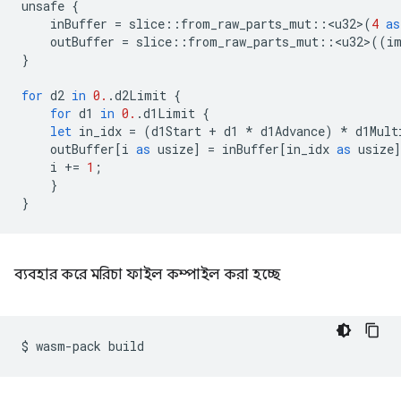
unsafe
{
inBuffer
=
slice
::
from_raw_parts_mut
::
<
u32
>
(
4
as
outBuffer
=
slice
::
from_raw_parts_mut
::
<
u32
>
((
i
}
for
d2
in
0.
.
d2Limit
{
for
d1
in
0.
.
d1Limit
{
let
in_idx
=
(
d1Start
+
d1
*
d1Advance
)
*
d1Mult
outBuffer
[
i
as
usize
]
=
inBuffer
[
in_idx
as
usize
i
+=
1
;
}
}
ব্যবহার করে মরিচা ফাইল কম্পাইল করা হচ্ছে
$
wasm-pack