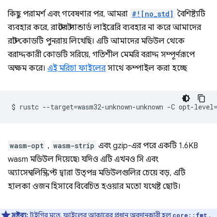
কিছু পরামর্শ এবং গবেষণার পর, আমরা
#![no_std]
বৈশিষ্ট্যটি
ব্যবহার করে, রাস্টের স্ট্যান্ডার্ড লাইব্রেরি ব্যবহার না করে আমাদের
রাস্ট কোডটি পুনরায় লিখেছি। এটি আমাদের মডিউল থেকে
বরাদ্দকারী কোডটি সরিয়ে, গতিশীল মেমরি বরাদ্দ সম্পূর্ণরূপে
অক্ষম করে।
এই মরিচা ফাইলের
সাথে কম্পাইল করা হচ্ছে
$
rustc
--target
=
wasm32-unknown-unknown
-C
opt-level
wasm-opt
,
wasm-strip
এবং gzip-এর পরে একটি 1.6KB
wasm মডিউল দিয়েছে৷ যদিও এটি এখনও সি এবং
অ্যাসেম্বলিস্ক্রিপ্ট দ্বারা উত্পন্ন মডিউলগুলির চেয়ে বড়, এটি
হালকা ওজন হিসাবে বিবেচিত হওয়ার মতো যথেষ্ট ছোট।
দ্রষ্টব্য:
টুইগির মতে, ফাইলের আকারের প্রধান অবদানকারী হল
,
core::fmt