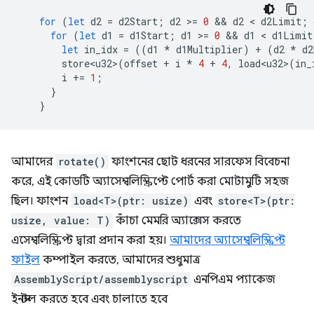
for
(
let
d2
=
d2Start
;
d2
>
=
0
 && 
d2
 < 
d2Limit
;
for
(
let
d1
=
d1Start
;
d1
>
=
0
 && 
d1
 < 
d1Limit
let
in_idx
=
((
d1
*
d1Multiplier
)
+
(
d2
*
d2
store<u32>
(
offset
+
i
*
4
+
4
,
load<u32>
(
in_
i
+=
1
;
}
}
আমাদের
rotate()
ফাংশনের ছোট ধরনের সারফেস বিবেচনা
করে, এই কোডটি অ্যাসেম্বলিস্ক্রিপ্টে পোর্ট করা মোটামুটি সহজ
ছিল। ফাংশন
load<T>(ptr: usize)
এবং
store<T>(ptr:
usize, value: T)
কাঁচা মেমরি অ্যাক্সেস করতে
এসেম্বলিস্ক্রিপ্ট দ্বারা প্রদান করা হয়।
আমাদের অ্যাসেম্বলিস্ক্রিপ্ট
ফাইল
কম্পাইল করতে, আমাদের শুধুমাত্র
AssemblyScript/assemblyscript
এনপিএম প্যাকেজ
ইনস্টল করতে হবে এবং চালাতে হবে