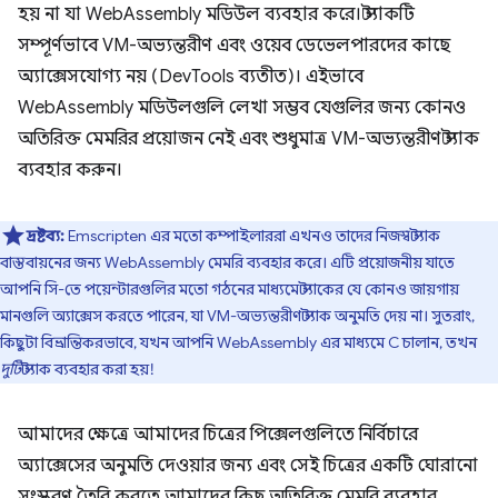
হয় না যা WebAssembly মডিউল ব্যবহার করে। স্ট্যাকটি
সম্পূর্ণভাবে VM-অভ্যন্তরীণ এবং ওয়েব ডেভেলপারদের কাছে
অ্যাক্সেসযোগ্য নয় (DevTools ব্যতীত)। এইভাবে
WebAssembly মডিউলগুলি লেখা সম্ভব যেগুলির জন্য কোনও
অতিরিক্ত মেমরির প্রয়োজন নেই এবং শুধুমাত্র VM-অভ্যন্তরীণ স্ট্যাক
ব্যবহার করুন।
দ্রষ্টব্য:
Emscripten এর মতো কম্পাইলাররা এখনও তাদের নিজস্ব স্ট্যাক
বাস্তবায়নের জন্য WebAssembly মেমরি ব্যবহার করে। এটি প্রয়োজনীয় যাতে
আপনি সি-তে পয়েন্টারগুলির মতো গঠনের মাধ্যমে স্ট্যাকের যে কোনও জায়গায়
মানগুলি অ্যাক্সেস করতে পারেন, যা VM-অভ্যন্তরীণ স্ট্যাক অনুমতি দেয় না। সুতরাং,
কিছুটা বিভ্রান্তিকরভাবে, যখন আপনি WebAssembly এর মাধ্যমে C চালান, তখন
দুটি
স্ট্যাক ব্যবহার করা হয়!
আমাদের ক্ষেত্রে আমাদের চিত্রের পিক্সেলগুলিতে নির্বিচারে
অ্যাক্সেসের অনুমতি দেওয়ার জন্য এবং সেই চিত্রের একটি ঘোরানো
সংস্করণ তৈরি করতে আমাদের কিছু অতিরিক্ত মেমরি ব্যবহার