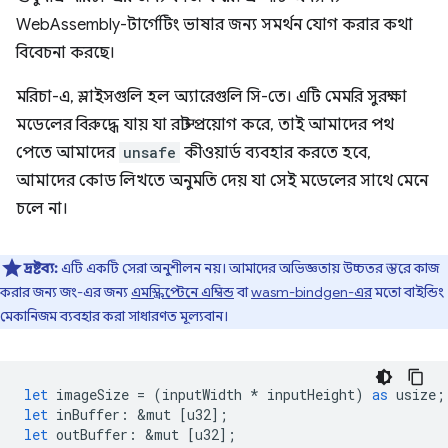
WebAssembly-টার্গেটিং ভাষার জন্য সমর্থন যোগ করার কথা
বিবেচনা করছে।
মরিচা-এ, স্লাইসগুলি হল অ্যারেগুলি সি-তে। এটি মেমরি সুরক্ষা
মডেলের বিরুদ্ধে যায় যা রাস্ট প্রয়োগ করে, তাই আমাদের পথ
পেতে আমাদের
unsafe
কীওয়ার্ড ব্যবহার করতে হবে,
আমাদের কোড লিখতে অনুমতি দেয় যা সেই মডেলের সাথে মেনে
চলে না।
দ্রষ্টব্য:
এটি একটি সেরা অনুশীলন নয়। আমাদের অভিজ্ঞতায় উচ্চতর স্তরে কাজ
করার জন্য জং-এর জন্য
এমস্ক্রিপ্টেনে এম্বিন্ড
বা
wasm-bindgen-এর
মতো বাইন্ডিং
মেকানিজম ব্যবহার করা সাধারণত মূল্যবান।
let
imageSize
=
(
inputWidth
*
inputHeight
)
as
usize
;
let
inBuffer
:
&
mut
[
u32
];
let
outBuffer
:
&
mut
[
u32
];