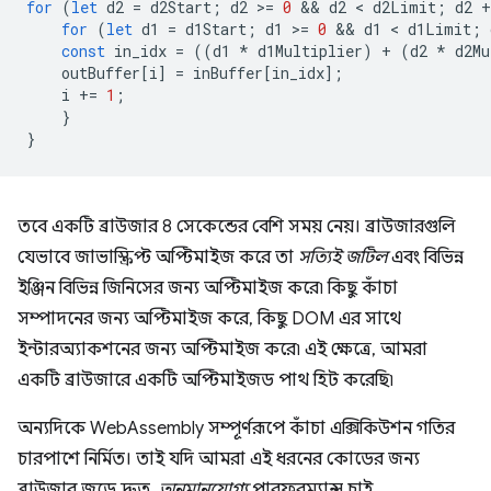
for
(
let
d2
=
d2Start
;
d2
>
=
0
 && 
d2
 < 
d2Limit
;
d2
+
for
(
let
d1
=
d1Start
;
d1
>
=
0
 && 
d1
 < 
d1Limit
;
const
in_idx
=
((
d1
*
d1Multiplier
)
+
(
d2
*
d2Mu
outBuffer
[
i
]
=
inBuffer
[
in_idx
];
i
+=
1
;
}
}
তবে একটি ব্রাউজার 8 সেকেন্ডের বেশি সময় নেয়। ব্রাউজারগুলি
যেভাবে জাভাস্ক্রিপ্ট অপ্টিমাইজ করে তা
সত্যিই জটিল
এবং বিভিন্ন
ইঞ্জিন বিভিন্ন জিনিসের জন্য অপ্টিমাইজ করে৷ কিছু কাঁচা
সম্পাদনের জন্য অপ্টিমাইজ করে, কিছু DOM এর সাথে
ইন্টারঅ্যাকশনের জন্য অপ্টিমাইজ করে৷ এই ক্ষেত্রে, আমরা
একটি ব্রাউজারে একটি অপ্টিমাইজড পাথ হিট করেছি৷
অন্যদিকে WebAssembly সম্পূর্ণরূপে কাঁচা এক্সিকিউশন গতির
চারপাশে নির্মিত। তাই যদি আমরা এই ধরনের কোডের জন্য
ব্রাউজার জুড়ে দ্রুত,
অনুমানযোগ্য
পারফরম্যান্স চাই,