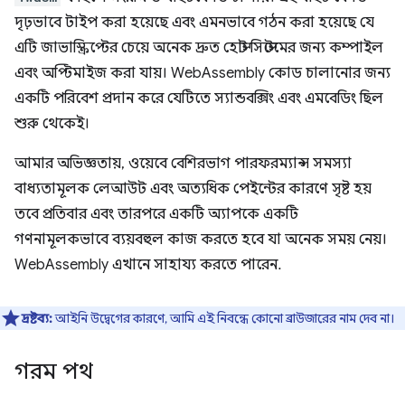
দৃঢ়ভাবে টাইপ করা হয়েছে এবং এমনভাবে গঠন করা হয়েছে যে
এটি জাভাস্ক্রিপ্টের চেয়ে অনেক দ্রুত হোস্ট সিস্টেমের জন্য কম্পাইল
এবং অপ্টিমাইজ করা যায়। WebAssembly কোড চালানোর জন্য
একটি পরিবেশ প্রদান করে যেটিতে স্যান্ডবক্সিং এবং এমবেডিং ছিল
শুরু থেকেই।
আমার অভিজ্ঞতায়, ওয়েবে বেশিরভাগ পারফরম্যান্স সমস্যা
বাধ্যতামূলক লেআউট এবং অত্যধিক পেইন্টের কারণে সৃষ্ট হয়
তবে প্রতিবার এবং তারপরে একটি অ্যাপকে একটি
গণনামূলকভাবে ব্যয়বহুল কাজ করতে হবে যা অনেক সময় নেয়।
WebAssembly এখানে সাহায্য করতে পারেন.
দ্রষ্টব্য:
আইনি উদ্বেগের কারণে, আমি এই নিবন্ধে কোনো ব্রাউজারের নাম দেব না।
গরম পথ