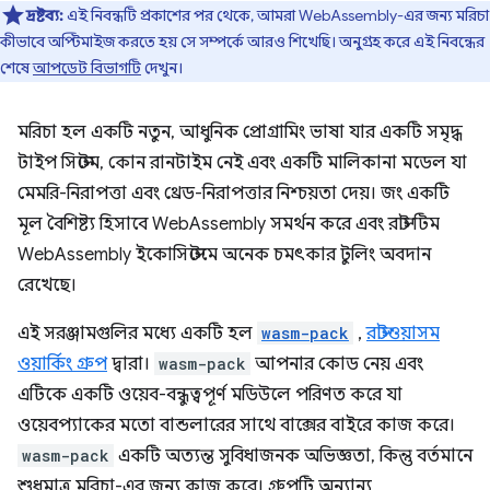
দ্রষ্টব্য:
এই নিবন্ধটি প্রকাশের পর থেকে, আমরা WebAssembly-এর জন্য মরিচা
কীভাবে অপ্টিমাইজ করতে হয় সে সম্পর্কে আরও শিখেছি। অনুগ্রহ করে এই নিবন্ধের
শেষে
আপডেট বিভাগটি
দেখুন।
মরিচা হল একটি নতুন, আধুনিক প্রোগ্রামিং ভাষা যার একটি সমৃদ্ধ
টাইপ সিস্টেম, কোন রানটাইম নেই এবং একটি মালিকানা মডেল যা
মেমরি-নিরাপত্তা এবং থ্রেড-নিরাপত্তার নিশ্চয়তা দেয়। জং একটি
মূল বৈশিষ্ট্য হিসাবে WebAssembly সমর্থন করে এবং রাস্ট টিম
WebAssembly ইকোসিস্টেমে অনেক চমৎকার টুলিং অবদান
রেখেছে।
এই সরঞ্জামগুলির মধ্যে একটি হল
wasm-pack
,
রাস্টওয়াসম
ওয়ার্কিং গ্রুপ
দ্বারা।
wasm-pack
আপনার কোড নেয় এবং
এটিকে একটি ওয়েব-বন্ধুত্বপূর্ণ মডিউলে পরিণত করে যা
ওয়েবপ্যাকের মতো বান্ডলারের সাথে বাক্সের বাইরে কাজ করে।
wasm-pack
একটি অত্যন্ত সুবিধাজনক অভিজ্ঞতা, কিন্তু বর্তমানে
শুধুমাত্র মরিচা-এর জন্য কাজ করে। গ্রুপটি অন্যান্য