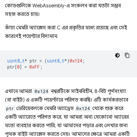
কোডগুলিকে WebAssembly-এ সংকলন করা যতটা সম্ভব
সহজ করতে চায়।
কাঁচা মেমরি অ্যাক্সেস করা C এর প্রকৃতির মধ্যে রয়েছে এবং সেই
কারণেই পয়েন্টার বিদ্যমান:
uint8_t
*
ptr
=
(
uint8_t
*
)
0x124
;
ptr
[
0
]
=
0xFF
;
এখানে আমরা
0x124
নম্বরটিকে সাইনবিহীন, 8-বিট পূর্ণসংখ্যা
(বা বাইট) এ একটি পয়েন্টারে পরিণত করছি। এটি কার্যকরভাবে
ptr
ভেরিয়েবলকে মেমরি অ্যাড্রেস
0x124
থেকে শুরু করে
একটি অ্যারেতে পরিণত করে, যা আমরা অন্য যেকোনো অ্যারের
মতো ব্যবহার করতে পারি, যা আমাদের পড়ার এবং লেখার জন্য
পৃথক বাইট অ্যাক্সেস করতে দেয়। আমাদের ক্ষেত্রে আমরা একটি