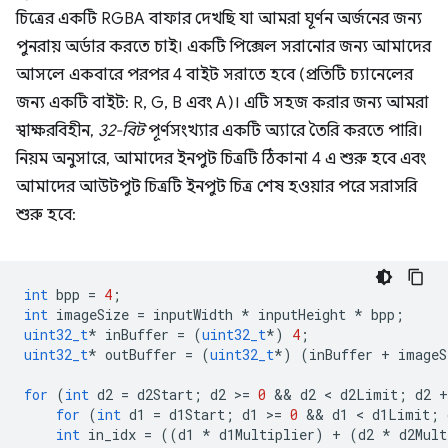
চিত্রের একটি RGBA বাফার দেখছি যা আমরা ঘূর্ণন অর্জনের জন্য
পুনরায় অর্ডার করতে চাই। একটি পিক্সেল সরানোর জন্য আমাদের
আসলে একবারে পরপর 4 বাইট সরাতে হবে (প্রতিটি চ্যানেলের
জন্য একটি বাইট: R, G, B এবং A)। এটি সহজ করার জন্য আমরা
স্বাক্ষরবিহীন,
32-বিট
পূর্ণসংখ্যার একটি অ্যারে তৈরি করতে পারি।
নিয়ম অনুসারে, আমাদের ইনপুট চিত্রটি ঠিকানা 4 এ শুরু হবে এবং
আমাদের আউটপুট চিত্রটি ইনপুট চিত্র শেষ হওয়ার পরে সরাসরি
শুরু হবে:
int
bpp
=
4
;
int
imageSize
=
inputWidth
*
inputHeight
*
bpp
;
uint32_t
*
inBuffer
=
(
uint32_t
*
)
4
;
uint32_t
*
outBuffer
=
(
uint32_t
*
)
(
inBuffer
+
imageS
for
(
int
d2
=
d2Start
;
d2
>
=
0
 && 
d2
 < 
d2Limit
;
d2
+
for
(
int
d1
=
d1Start
;
d1
>
=
0
 && 
d1
 < 
d1Limit
;
int
in_idx
=
((
d1
*
d1Multiplier
)
+
(
d2
*
d2Mult