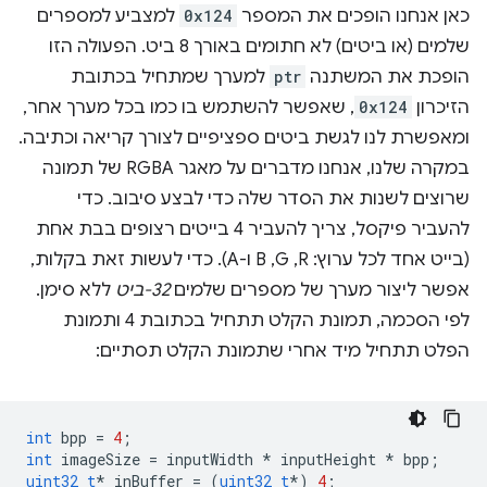
כאן אנחנו הופכים את המספר
0x124
למצביע למספרים
שלמים (או ביטים) לא חתומים באורך 8 ביט. הפעולה הזו
הופכת את המשתנה
ptr
למערך שמתחיל בכתובת
הזיכרון
0x124
, שאפשר להשתמש בו כמו בכל מערך אחר,
ומאפשרת לנו לגשת ביטים ספציפיים לצורך קריאה וכתיבה.
במקרה שלנו, אנחנו מדברים על מאגר RGBA של תמונה
שרוצים לשנות את הסדר שלה כדי לבצע סיבוב. כדי
להעביר פיקסל, צריך להעביר 4 בייטים רצופים בבת אחת
(בייט אחד לכל ערוץ: R,‏ G,‏ B ו-A). כדי לעשות זאת בקלות,
אפשר ליצור מערך של מספרים שלמים
32-ביט
ללא סימן.
לפי הסכמה, תמונת הקלט תתחיל בכתובת 4 ותמונת
הפלט תתחיל מיד אחרי שתמונת הקלט תסתיים:
int
bpp
=
4
;
int
imageSize
=
inputWidth
*
inputHeight
*
bpp
;
uint32_t
*
inBuffer
=
(
uint32_t
*
)
4
;