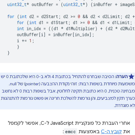
uint32_t
*
outBuffer
=
(
uint32_t
*
)
(
inBuffer
+
imageS
for
(
int
d2
=
d2Start
;
d2
>
=
0
 && 
d2
 < 
d2Limit
;
d2
+
for
(
int
d1
=
d1Start
;
d1
>
=
0
 && 
d1
 < 
d1Limit
;
int
in_idx
=
((
d1
*
d1Multiplier
)
+
(
d2
*
d2Mult
outBuffer
[
i
]
=
inBuffer
[
in_idx
];
i
+=
1
;
}
}
הערה:
הסיבה שבחרנו להתחיל בכתובת 4 ולא ב-0 היא שלכתובת 0 יש
משמעות מיוחדת בשפות רבות: זוהי נקודת ההצבעה (pointer) של null.
מבחינה טכנית, 0 היא כתובת תקינה לחלוטין, אבל בשפות רבות 0 לא נחשב
כערך תקין למצביעים, והן גורמות להשלכת חריגה או פשוט גורמות להתנהגות
לא מוגדרת.
אחרי העברת כל פונקציית JavaScript ל-C, אפשר לקמפל
את
קובץ ה-C
באמצעות
emcc
: