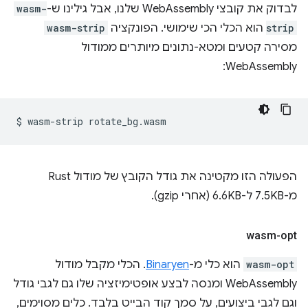
לבדוק את קובצי WebAssembly שלנו, אבל גילינו ש-
wasm-
strip
הוא הכלי הכי שימושי. הפונקציה
wasm-strip
מסירה קטעים ומטא-נתונים מיותרים ממודול
WebAssembly:
$
wasm-strip
הפעולה הזו מקטינה את גודל הקובץ של מודול Rust
מ-7.5KB ל-6.6KB (אחרי gzip).
wasm-opt
wasm-opt
הוא כלי מ-
Binaryen
. הכלי מקבל מודול
WebAssembly ומנסה לבצע אופטימיזציה שלו גם לגבי גודל
וגם לגבי ביצועים, על סמך קוד הבייט בלבד. כלים מסוימים,