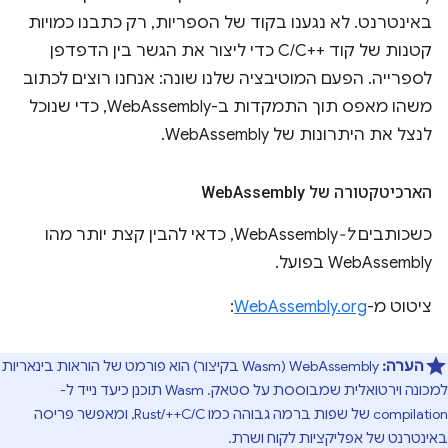
באינטרנט. לא נגענו בקוד של הספריות, רק כתבנו כמויות
קטנות של קוד C/C++‎ כדי ליצור את הגשר בין הדפדפן
לספרייה. הפעם המוטיבציה שלנו שונה: אנחנו רוצים לכתוב
משהו מאפס תוך התמקדות ב-WebAssembly, כדי שנוכל
לנצל את היתרונות של WebAssembly.
הארכיטקטורה של Web
Assembly
כשכותבים
ל-
WebAssembly, כדאי להבין קצת יותר מהו
WebAssembly בפועל.
ציטוט מ-
WebAssembly.org
:
הערה:
WebAssembly‏ (Wasm בקיצור) הוא פורמט של הוראות בינאריות
למכונה וירטואלית שמבוססת על סטאק. ‏Wasm תוכנן כיעד נייד ל-
compilation של שפות ברמה גבוהה כמו C/‏C++/‏Rust, ומאפשר פריסה
באינטרנט של אפליקציות לקוח ושרת.