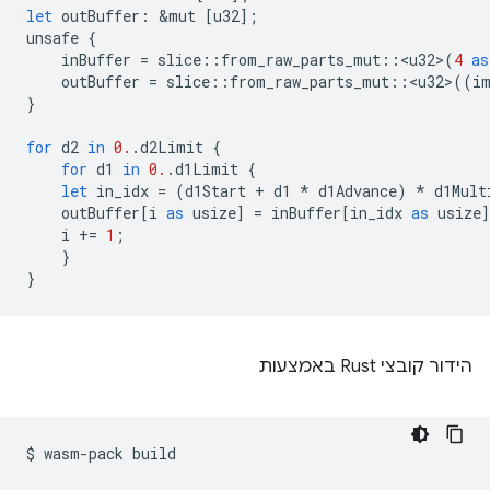
let
outBuffer
:
&
mut
[
u32
];
unsafe
{
inBuffer
=
slice
::
from_raw_parts_mut
::
<
u32
>
(
4
as
outBuffer
=
slice
::
from_raw_parts_mut
::
<
u32
>
((
i
}
for
d2
in
0.
.
d2Limit
{
for
d1
in
0.
.
d1Limit
{
let
in_idx
=
(
d1Start
+
d1
*
d1Advance
)
*
d1Mult
outBuffer
[
i
as
usize
]
=
inBuffer
[
in_idx
as
usize
i
+=
1
;
}
}
הידור קובצי Rust באמצעות
$
wasm-pack