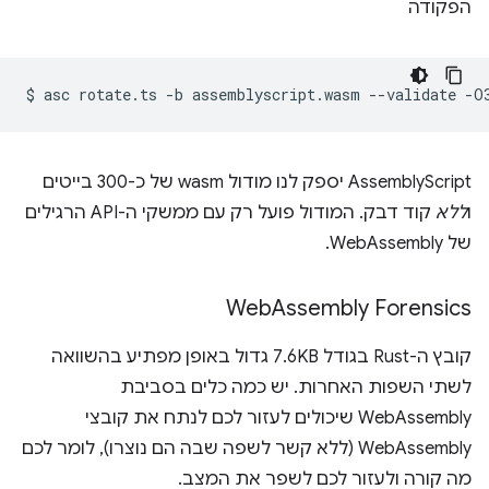
הפקודה
$
asc
rotate.ts
-b
assemblyscript.wasm
--validate
AssemblyScript יספק לנו מודול wasm של כ-300 בייטים
ו
ללא
קוד דבק. המודול פועל רק עם ממשקי ה-API הרגילים
של WebAssembly.
Web
Assembly Forensics
קובץ ה-Rust בגודל 7.6KB גדול באופן מפתיע בהשוואה
לשתי השפות האחרות. יש כמה כלים בסביבת
WebAssembly שיכולים לעזור לכם לנתח את קובצי
WebAssembly (ללא קשר לשפה שבה הם נוצרו), לומר לכם
מה קורה ולעזור לכם לשפר את המצב.