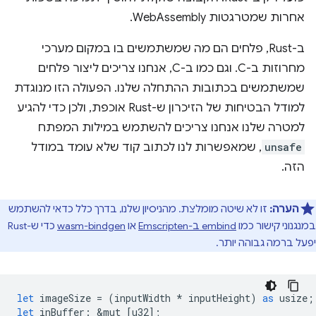
אחרות שמטרגטות WebAssembly.
ב-Rust, פלחים הם מה שמשתמשים בו במקום מערכי
מחרוזות ב-C. וגם כמו ב-C, אנחנו צריכים ליצור פלחים
שמשתמשים בכתובות ההתחלה שלנו. הפעולה הזו מנוגדת
למודל הבטיחות של הזיכרון ש-Rust אוכפת, ולכן כדי להגיע
למטרה שלנו אנחנו צריכים להשתמש במילות המפתח
unsafe
, שמאפשרות לנו לכתוב קוד שלא עומד במודל
הזה.
הערה:
זו לא שיטה מומלצת. מהניסיון שלנו, בדרך כלל כדאי להשתמש
במנגנוני קישור כמו
embind ב-Emscripten
או
wasm-bindgen
כדי ש-Rust
יפעל ברמה גבוהה יותר.
let
imageSize
=
(
inputWidth
*
inputHeight
)
as
usize
;
let
inBuffer
:
&
mut
[
u32
];