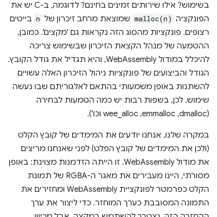
בשימוש? אילו שירותים זמינים בחינם? לדוגמה, ב-C יש את
הפונקציה
malloc(n)
שמוצאת מרחב זיכרון של
n
בייטים
רצופים. פונקציות מהסוג הזה נקראות גם 'מקצים'. כמובן,
ההטמעה של מנהל הקצאת הזיכרון שבשימוש צריכה
להיכלל במודול WebAssembly, והיא תגדיל את גודל הקובץ.
הגודל והביצועים של פונקציות ניהול הזיכרון האלה עשויים
להשתנות באופן משמעותי בהתאם לאלגוריתם שבו נעשה
שימוש. לכן, בשפות רבות יש כמה הטמעות לבחירה
(dmalloc,‏ emmalloc,‏ wee_alloc וכו').
במקרה שלנו, אנחנו יודעים את המימדים של קובץ הקלט
(ולכן את המימדים של קובץ הפלט) לפני שאנחנו מריצים
את מודול WebAssembly. זו הייתה הזדמנות מצוינת: באופן
מסורתי, היינו מעבירים את מאגר ה-RGBA של תמונת
הקלט כפרמטר לפונקציית WebAssembly ומחזירים את
התמונה המסובבת כערך המוחזר. כדי ליצור את ערך
ההחזרה הזה, נצטרך להשתמש במקצה. אבל מכיוון