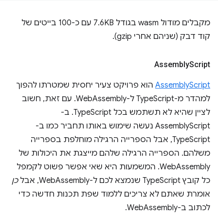
מקבלים מודול wasm בגודל 7.6KB עם כ-100 בייטים של
קוד דבק (שניהם אחרי gzip).
Assembly
Script
AssemblyScript
הוא פרויקט צעיר יחסית שמטרתו להפוך
למהדר מ-TypeScript ל-WebAssembly. עם זאת, חשוב
לציין שהיא לא תשתמש בכל TypeScript. ב-
AssemblyScript נעשה שימוש באותו תחביר כמו ב-
TypeScript, אבל הספרייה הרגילה מוחלפת בספרייה
משלהם. הספרייה הרגילה שלהם מייצגת את היכולות של
WebAssembly. המשמעות היא שאי אפשר פשוט לקמפל
כל קובץ TypeScript שנמצא לכם ל-WebAssembly, אבל
כן
אומרת שאתם לא צריכים ללמוד שפת תכנות חדשה כדי
לכתוב ב-WebAssembly.