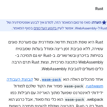
Rust
הערה:
מאז פרסום המאמר הזה, למדנו איך לבצע אופטימיזציה של
Rust ל-WebAssembly. אפשר לעיין
בקטע העדכונים
בסוף המאמר.
Rust היא שפת תכנות חדשה ומודרנית עם מערכת סוגים
עשירה, ללא סביבת זמן ריצה ומודל בעלות שמבטיח
בטיחות בזיכרון ובשרשורים. ב-Rust יש גם תמיכה ב-
WebAssembly כתכונה מרכזית, וצוות Rust תרם הרבה
כלים מעולים לסביבת WebAssembly.
אחד מהכלים האלה הוא
wasm-pack
, של
קבוצת העבודה
rustwasm
.
wasm-pack
ממיר את הקוד שלכם למודול
ידידותי לאינטרנט שפועל מתוך האריזה עם חבילות כמו
webpack.
wasm-pack
הוא כלי נוח מאוד, אבל כרגע הוא
פועל רק ב-Rust. הקבוצה שוקלת להוסיף תמיכה בשפות