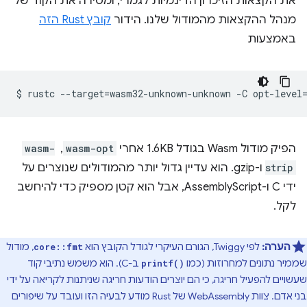
את הקצאות הזיכרון הדינמיות לגמרי, ומסירה את הקוד של
מנהל ההקצאות מהמודול שלנו. הידור
קובץ Rust הזה
באמצעות
$
rustc
--target
=
wasm32-unknown-unknown
-C
opt-level
הפיק מודול Wasm בגודל 1.6KB אחרי
wasm-opt
, ‏
wasm-
strip
ו-gzip. הוא עדיין גדול יותר מהמודולים שנוצרים על
ידי C ו-AssemblyScript, אבל הוא קטן מספיק כדי להיחשב
לקל.
הערה:
לפי Twiggy, הגורם העיקרי לגודל הקובץ הוא
, מודול
core::fmt
שממיר נתונים למחרוזות (כמו
ב-C). הוא משמש נתיבי קוד
printf()
שעשויים להפעיל חריגה, כי הם יוצרים הודעות חריגה שניתנות לקריאה על ידי
בני אדם. צוות WebAssembly של Rust מודע לבעיה הזו ועובד על שיפורים