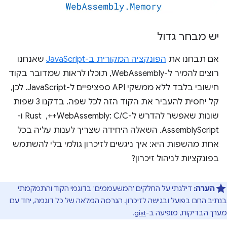
יש מבחר גדול
אם תבחנו את
הפונקציה המקורית ב-JavaScript
שאנחנו
רוצים להמיר ל-WebAssembly, תוכלו לראות שמדובר בקוד
חישובי בלבד ללא ממשקי API ספציפיים ל-JavaScript. לכן,
קל יחסית להעביר את הקוד הזה לכל שפה. בדקנו 3 שפות
שונות שאפשר להדרש ל-WebAssembly: C/C++, ‏ Rust ו-
AssemblyScript. השאלה היחידה שצריך לענות עליה בכל
אחת מהשפות היא: איך ניגשים לזיכרון גולמי בלי להשתמש
בפונקציות לניהול זיכרון?
הערה:
דילגתי על החלקים 'המשעממים' בדוגמי הקוד והתמקמתי
בנתיב החם בפועל ובגישה לזיכרון. הגרסה המלאה של כל דוגמה, יחד עם
מערך הבדיקות, מופיעה ב-
gist
.