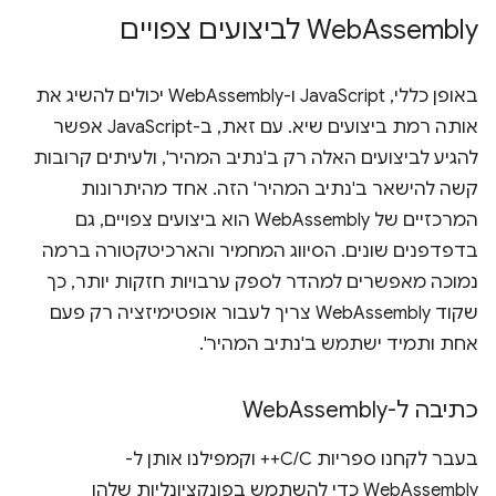
Assembly לביצועים צפויים
Web
באופן כללי, JavaScript ו-WebAssembly יכולים להשיג את
אותה רמת ביצועים שיא. עם זאת, ב-JavaScript אפשר
להגיע לביצועים האלה רק ב'נתיב המהיר', ולעיתים קרובות
קשה להישאר ב'נתיב המהיר' הזה. אחד מהיתרונות
המרכזיים של WebAssembly הוא ביצועים צפויים, גם
בדפדפנים שונים. הסיווג המחמיר והארכיטקטורה ברמה
נמוכה מאפשרים למהדר לספק ערבויות חזקות יותר, כך
שקוד WebAssembly צריך לעבור אופטימיזציה רק פעם
אחת ותמיד ישתמש ב'נתיב המהיר'.
כתיבה ל-Web
Assembly
בעבר לקחנו ספריות C/C++ וקמפילנו אותן ל-
WebAssembly כדי להשתמש בפונקציונליות שלהן