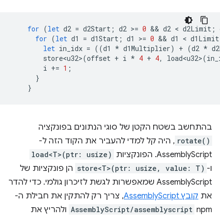
for
(
let
d2
=
d2Start
;
d2
>
=
0
 && 
d2
 < 
d2Limit
;
for
(
let
d1
=
d1Start
;
d1
>
=
0
 && 
d1
 < 
d1Limit
let
in_idx
=
((
d1
*
d1Multiplier
)
+
(
d2
*
d2
store<u32>
(
offset
+
i
*
4
+
4
,
load<u32>
(
in_
i
+=
1
;
}
}
בהתחשב בשטח הקטן של סוגי הנתונים בפונקציה
rotate()
, היה קל למדי להעביר את הקוד הזה ל-
AssemblyScript. הפונקציות
load<T>(ptr: usize)
ו-
store<T>(ptr: usize, value: T)
הן פונקציות של
AssemblyScript שמאפשרות לגשת לזיכרון גולמי. כדי להדר
את
קובץ AssemblyScript
, צריך רק להתקין את חבילת ה-
npm
AssemblyScript/assemblyscript
ולהריץ את