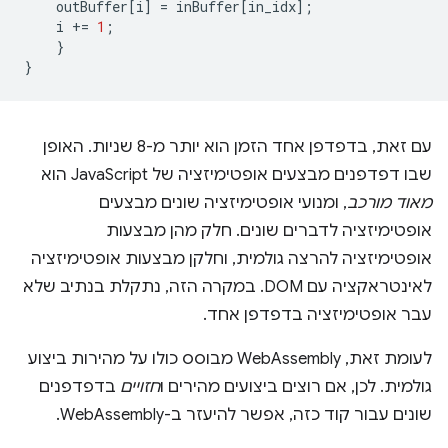
outBuffer
[
i
]
=
inBuffer
[
in_idx
];
i
+=
1
;
}
}
עם זאת, בדפדפן אחד הזמן הוא יותר מ-8 שניות. האופן
שבו דפדפנים מבצעים אופטימיזציה של JavaScript הוא
מאוד מורכב
, ומנועי אופטימיזציה שונים מבצעים
אופטימיזציה לדברים שונים. חלק מהן מבצעות
אופטימיזציה להרצה גולמית, וחלקן מבצעות אופטימיזציה
לאינטראקציה עם DOM. במקרה הזה, נתקלת בנתיב שלא
עבר אופטימיזציה בדפדפן אחד.
לעומת זאת, WebAssembly מבוסס כולו על מהירות ביצוע
גולמית. לכן, אם רוצים ביצועים מהירים ו
חזויים
בדפדפנים
שונים עבור קוד כזה, אפשר להיעזר ב-WebAssembly.