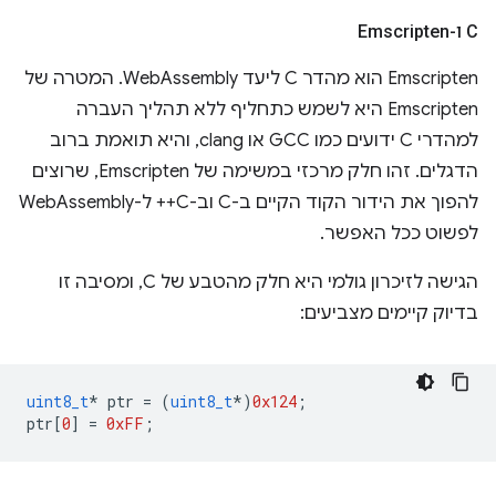
C ו-Emscripten
Emscripten הוא מהדר C ליעד WebAssembly. המטרה של
Emscripten היא לשמש כתחליף ללא תהליך העברה
למהדרי C ידועים כמו GCC או clang, והיא תואמת ברוב
הדגלים. זהו חלק מרכזי במשימה של Emscripten, שרוצים
להפוך את הידור הקוד הקיים ב-C וב-C++ ל-WebAssembly
לפשוט ככל האפשר.
הגישה לזיכרון גולמי היא חלק מהטבע של C, ומסיבה זו
בדיוק קיימים מצביעים:
uint8_t
*
ptr
=
(
uint8_t
*
)
0x124
;
ptr
[
0
]
=
0xFF
;