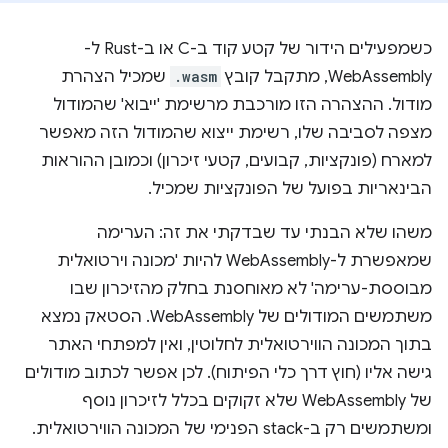
כשמפעילים הידור של קטע קוד ב-C או ב-Rust ל-
WebAssembly, מתקבל קובץ
.wasm
שמכיל הצהרת
מודול. ההצהרה הזו מורכבת מרשימת 'ייבוא' שהמודול
מצפה לסביבה שלו, רשימת ייצוא שהמודול הזה מאפשר
למארח (פונקציות, קבועים, קטעי זיכרון) וכמובן ההוראות
הבינאריות בפועל של הפונקציות שמכיל.
משהו שלא הבנתי עד שבדקתי את זה: הערימה
שמאפשרת ל-WebAssembly להיות 'מכונה וירטואלית
מבוססת-ערימה' לא מאוחסנת בחלק מהזיכרון שבו
משתמשים המודולים של WebAssembly. הסטאק נמצא
בתוך המכונה הווירטואלית לחלוטין, ואין למפתחי האתר
גישה אליו (חוץ דרך כלי הפיתוח). לכן אפשר לכתוב מודולים
של WebAssembly שלא זקוקים בכלל לזיכרון נוסף
ומשתמשים רק ב-stack הפנימי של המכונה הווירטואלית.