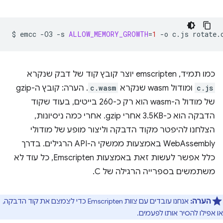
$
emcc
-O3
-s
ALLOW_MEMORY_GROWTH
=
1
-o
c.js
כמו תמיד, emscripten יוצר קובץ קוד של דבק שנקרא
c.js
ומודול wasm שנקרא
c.wasm
. הערה: קובץ ה-gzip
של מודול ה-wasm הוא רק כ-260 בייטים, בעוד שקוד
הדבקה הוא כ-3.5KB אחרי gzip. אחרי כמה ניסיונות,
הצלחנו להיפטר מקוד הדבקה וליצור מופע של מודולי
WebAssembly באמצעות ממשקי ה-API הרגילים. בדרך
כלל אפשר לעשות זאת באמצעות Emscripten, כל עוד לא
משתמשים בספרייה הרגילה של C‎.
הערה:
אנחנו עובדים עם צוות Emscripten כדי לצמצם את קוד הדבקה,
או אפילו להסיר אותו לפעמים.