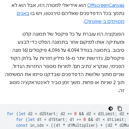
OffscreenCanvas
הוא אידיאלי למטרה הזו, אבל הוא לא
נתמך בכל הדפדפנים שאליהם טירגטנו, ויש בו
באגים
מסוימים ב-Chrome
.
הפונקציה הזו עוברת על כל פיקסל של תמונה קלט
ומעתיקה אותו למיקום אחר בתמונה הפלט כדי לבצע
סיבוב. בתמונה בגודל 4,094 על 4,096 פיקסלים (16 מגה
פיקסלים), נדרשות יותר מ-16 מיליון חזרות על בלוק הקוד
הפנימי, שנקרא 'נתיב חם'. למרות מספר החזרות הגדול,
שניים מתוך שלושת הדפדפנים שבדקנו סיימו את המשימה
תוך 2 שניות או פחות. משך זמן סביר לאינטראקציה מסוג
זה.
for
(
let
d2
=
d2Start
;
d2
>
=
0
 && 
d2
 < 
d2Limit
;
d2
+
for
(
let
d1
=
d1Start
;
d1
>
=
0
 && 
d1
 < 
d1Limit
;
const
in_idx
=
((
d1
*
d1Multiplier
)
+
(
d2
*
d2Mu