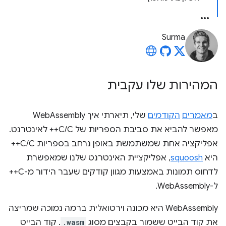
Surma
המהירות שלו עקבית
ב
מאמרים
הקודמים
שלי, תיארתי איך WebAssembly
מאפשר להביא את סביבת הספריות של C/C++ לאינטרנט.
אפליקציה אחת שמשתמשת באופן נרחב בספריות C/C++
היא
squoosh
, אפליקציית האינטרנט שלנו שמאפשרת
לדחוס תמונות באמצעות מגוון קודקים שעבר הידור מ-C++
ל-WebAssembly.
WebAssembly היא מכונה וירטואלית ברמה נמוכה שמריצה
את קוד הבייט ששמור בקבצים מסוג
.wasm
. קוד הבייט