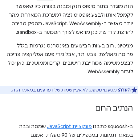
הזה מוגדר בתור טיפוס חזק ומבנה בצורה כזו שאפשר
לקמפל אותו ולבצע אופטימיזציה למערכת המארחת מהר
יותר מאשר ב-JavaScript. WebAssembly מספק סביבה
להרצת קוד שתוכנן מראש לצורך הטמעה ב-sandbox.
מניסיוני, רוב בעיות הביצועים באינטרנט נגרמות בגלל
פריסה מאולצת וצבע יתר, אבל מדי פעם אפליקציה צריכה
לבצע משימה שמחייבת חישובים יקרים וממושכים. כאן יכול
לעזור WebAssembly.
הערה:
מטעמי משפט, לא אציין שמות של דפדפנים במאמר הזה.
הנתיב החם
ב-squoosh כתבנו
פונקציית JavaScript
שמסתובבת
במאגר תמונות במכפילים של 90 מעלות. אמנם