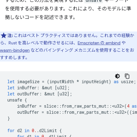
するため、この方法を実現するには
unsafe
キーワード
を使用する必要があります。これにより、そのモデルに準
拠しないコードを記述できます。
注:
これはベスト プラクティスではありません。これまでの経験か
ら、Rust を高レベルで動作させるには、
Emscripten の embind
や
wasm-bindgen
などのバインディング メカニズムを使用することをお
すすめします。
let
imageSize
=
(
inputWidth
*
inputHeight
)
as
usize
;
let
inBuffer
:
&
mut
[
u32
];
let
outBuffer
:
&
mut
[
u32
];
unsafe
{
inBuffer
=
slice
::
from_raw_parts_mut
::
<
u32
>
(
4
as
outBuffer
=
slice
::
from_raw_parts_mut
::
<
u32
>
((
i
}
for
d2
in
0.
.
d2Limit
{
for
d1
in
0.
.
d1Limit
{