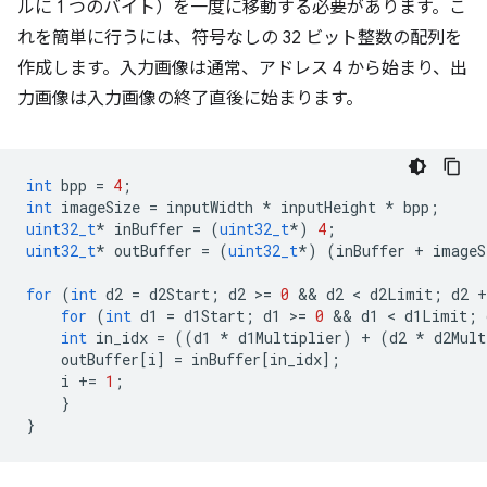
ルに 1 つのバイト）を一度に移動する必要があります。こ
れを簡単に行うには、符号なしの 32 ビット整数の配列を
作成します。
入力画像は通常、アドレス 4 から始まり、出
力画像は入力画像の終了直後に始まります。
int
bpp
=
4
;
int
imageSize
=
inputWidth
*
inputHeight
*
bpp
;
uint32_t
*
inBuffer
=
(
uint32_t
*
)
4
;
uint32_t
*
outBuffer
=
(
uint32_t
*
)
(
inBuffer
+
imageS
for
(
int
d2
=
d2Start
;
d2
>
=
0
 && 
d2
 < 
d2Limit
;
d2
+
for
(
int
d1
=
d1Start
;
d1
>
=
0
 && 
d1
 < 
d1Limit
;
int
in_idx
=
((
d1
*
d1Multiplier
)
+
(
d2
*
d2Mult
outBuffer
[
i
]
=
inBuffer
[
in_idx
];
i
+=
1
;
}
}