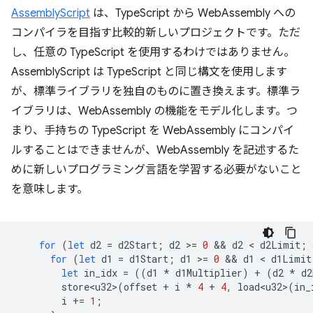
AssemblyScript
は、TypeScript から WebAssembly への
コンパイラを目指す比較的新しいプロジェクトです。ただ
し、任意の TypeScript を使用するわけではありません。
AssemblyScript は TypeScript と同じ構文を使用します
が、標準ライブラリを独自のものに置き換えます。標準ラ
イブラリは、WebAssembly の機能をモデル化します。つ
まり、手持ちの TypeScript を WebAssembly にコンパイ
ルすることはできませんが、WebAssembly を記述するた
めに新しいプログラミング言語を学習する必要がない
こと
を意味します。
for
(
let
d2
=
d2Start
;
d2
>
=
0
 && 
d2
 < 
d2Limit
;
for
(
let
d1
=
d1Start
;
d1
>
=
0
 && 
d1
 < 
d1Limit
let
in_idx
=
((
d1
*
d1Multiplier
)
+
(
d2
*
d2
store<u32>
(
offset
+
i
*
4
+
4
,
load<u32>
(
in_
i
+=
1
;