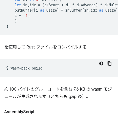
let
in_idx
=
(
d1Start
+
d1
*
d1Advance
)
*
d1Mult
outBuffer
[
i
as
usize
]
=
inBuffer
[
in_idx
as
usize
i
+=
1
;
}
}
を使用して Rust ファイルをコンパイルする
$
wasm-pack
約 100 バイトのグルーコードを含む 7.6 KB の wasm モジ
ュールが生成されます（どちらも gzip 後）。
Assembly
Script