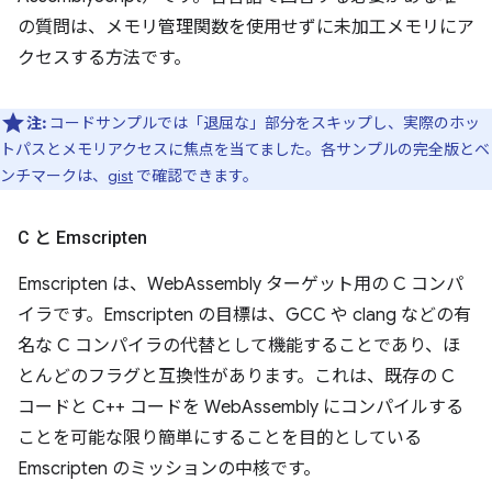
の質問は、メモリ管理関数を使用せずに未加工メモリにア
クセスする方法です。
注:
コードサンプルでは「退屈な」部分をスキップし、実際のホッ
トパスとメモリアクセスに焦点を当てました。各サンプルの完全版とベ
ンチマークは、
gist
で確認できます。
C と Emscripten
Emscripten は、WebAssembly ターゲット用の C コンパ
イラです。Emscripten の目標は、GCC や clang などの有
名な C コンパイラの代替として機能することであり、ほ
とんどのフラグと互換性があります。これは、既存の C
コードと C++ コードを WebAssembly にコンパイルする
ことを可能な限り簡単にすることを目的としている
Emscripten のミッションの中核です。