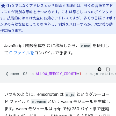
注:
0 ではなくアドレス 4 から開始する理由は、多くの言語でアド
レス 0 が特別な意味を持つためです。これは恐ろしい null ポインタで
す。技術的には 0 は完全に有効なアドレスですが、多くの言語ではポイ
ンタの有効な値として 0 を除外し、例外をスローするか、未定義の動
作に陥ります。
JavaScript 関数全体を C に移植したら、
emcc
を使用し
て
C ファイルを
コンパイルできます。
$
emcc
-O3
-s
ALLOW_MEMORY_GROWTH
=
1
-o
c.js
いつものように、emscripten は
c.js
というグルーコー
ド ファイルと
c.wasm
という wasm モジュールを生成し
ます。wasm モジュールは gzip で約 260 バイトまで圧縮