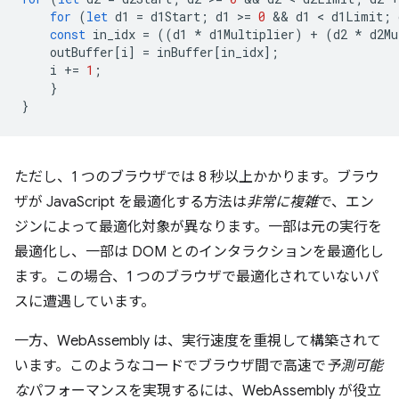
for
(
let
d1
=
d1Start
;
d1
>
=
0
 && 
d1
 < 
d1Limit
;
const
in_idx
=
((
d1
*
d1Multiplier
)
+
(
d2
*
d2Mu
outBuffer
[
i
]
=
inBuffer
[
in_idx
];
i
+=
1
;
}
}
ただし、1 つのブラウザでは 8 秒以上かかります。ブラウ
ザが JavaScript を最適化する方法は
非常に複雑
で、エン
ジンによって最適化対象が異なります。一部は元の実行を
最適化し、一部は DOM とのインタラクションを最適化し
ます。この場合、1 つのブラウザで最適化されていないパ
スに遭遇しています。
一方、WebAssembly は、実行速度を重視して構築されて
います。このようなコードでブラウザ間で高速で
予測可能
な
パフォーマンスを実現するには、WebAssembly が役立