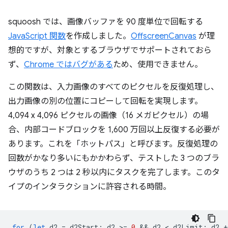
squoosh では、画像バッファを 90 度単位で回転する
JavaScript 関数
を作成しました。
OffscreenCanvas
が理
想的ですが、対象とするブラウザでサポートされておら
ず、
Chrome ではバグがある
ため、使用できません。
この関数は、入力画像のすべてのピクセルを反復処理し、
出力画像の別の位置にコピーして回転を実現します。
4,094 x 4,096 ピクセルの画像（16 メガピクセル）の場
合、内部コードブロックを 1,600 万回以上反復する必要が
あります。これを「ホットパス」と呼びます。反復処理の
回数がかなり多いにもかかわらず、テストした 3 つのブラ
ウザのうち 2 つは 2 秒以内にタスクを完了します。このタ
イプのインタラクションに許容される時間。
for
(
let
d2
=
d2Start
;
d2
>
=
0
 && 
d2
 < 
d2Limit
;
d2
+