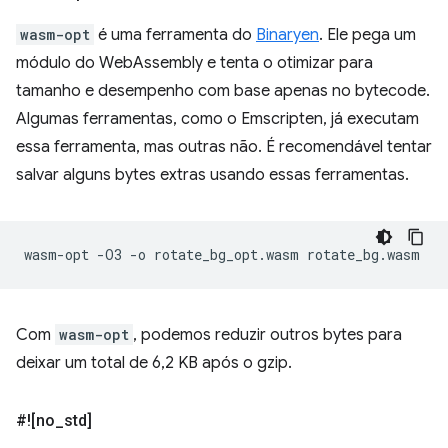
wasm-opt
é uma ferramenta do
Binaryen
. Ele pega um
módulo do WebAssembly e tenta o otimizar para
tamanho e desempenho com base apenas no bytecode.
Algumas ferramentas, como o Emscripten, já executam
essa ferramenta, mas outras não. É recomendável tentar
salvar alguns bytes extras usando essas ferramentas.
wasm-opt
-O3
-o
rotate_bg_opt.wasm
Com
wasm-opt
, podemos reduzir outros bytes para
deixar um total de 6,2 KB após o gzip.
#![no
_
std]