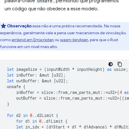
palavra-chave
unsafe
, permitindo que programemos
um código que não obedece a esse modelo.
Observação
:essa não é uma prática recomendada. Na nossa
experiência, geralmente vale a pena usar mecanismos de vinculação,
como
embind em Emscripten
ou
wasm-bindgen
, para que o Rust
funcione em um nível mais alto.
let
imageSize
=
(
inputWidth
*
inputHeight
)
as
usize
;
let
inBuffer
:
&
mut
[
u32
];
let
outBuffer
:
&
mut
[
u32
];
unsafe
{
inBuffer
=
slice
::
from_raw_parts_mut
::
<
u32
>
(
4
as
outBuffer
=
slice
::
from_raw_parts_mut
::
<
u32
>
((
i
}
for
d2
in
0.
.
d2Limit
{
for
d1
in
0.
.
d1Limit
{
let
in_idx
=
(
d1Start
+
d1
*
d1Advance
)
*
d1Mult