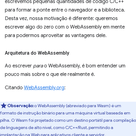
escrevemos pequenas quantidades de código C/C++
para formar a ponte entre o navegador e a biblioteca.
Desta vez, nossa motivação é diferente: queremos
escrever algo do zero com o WebAssembly em mente
para podermos aproveitar as vantagens dele.
Arquitetura do Web
Assembly
Ao escrever
para
o WebAssembly, é bom entender um
pouco mais sobre o que ele realmente é.
Citando
WebAssembly.org
:
Observação
:o WebAssembly (abreviado para Wasm) é um
formato de instrução binário para uma máquina virtual baseada em
pilha. O Wasm foi projetado como um destino portátil para compilação
de linguagens de alto nível, como C/C++/Rust, permitindo a
implantação na Web para aplicativos cliente e servidor.