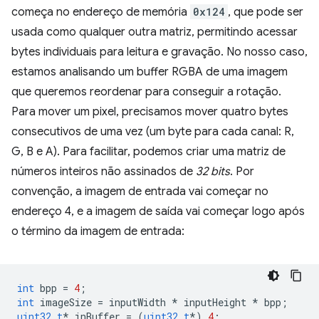
começa no endereço de memória
0x124
, que pode ser
usada como qualquer outra matriz, permitindo acessar
bytes individuais para leitura e gravação. No nosso caso,
estamos analisando um buffer RGBA de uma imagem
que queremos reordenar para conseguir a rotação.
Para mover um pixel, precisamos mover quatro bytes
consecutivos de uma vez (um byte para cada canal: R,
G, B e A). Para facilitar, podemos criar uma matriz de
números inteiros não assinados de
32 bits
. Por
convenção, a imagem de entrada vai começar no
endereço 4, e a imagem de saída vai começar logo após
o término da imagem de entrada:
int
bpp
=
4
;
int
imageSize
=
inputWidth
*
inputHeight
*
bpp
;
uint32_t
*
inBuffer
=
(
uint32_t
*
)
4
;