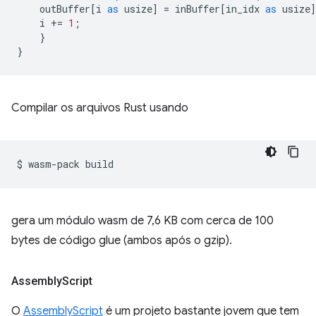
outBuffer
[
i
as
usize
]
=
inBuffer
[
in_idx
as
usize
i
+=
1
;
}
}
Compilar os arquivos Rust usando
$
wasm-pack
gera um módulo wasm de 7,6 KB com cerca de 100
bytes de código glue (ambos após o gzip).
Assembly
Script
O
AssemblyScript
é um projeto bastante jovem que tem