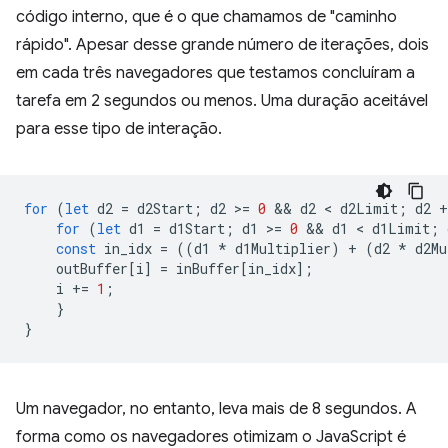
código interno, que é o que chamamos de "caminho
rápido". Apesar desse grande número de iterações, dois
em cada três navegadores que testamos concluíram a
tarefa em 2 segundos ou menos. Uma duração aceitável
para esse tipo de interação.
for
(
let
d2
=
d2Start
;
d2
>
=
0
 && 
d2
 < 
d2Limit
;
d2
+
for
(
let
d1
=
d1Start
;
d1
>
=
0
 && 
d1
 < 
d1Limit
;
const
in_idx
=
((
d1
*
d1Multiplier
)
+
(
d2
*
d2Mu
outBuffer
[
i
]
=
inBuffer
[
in_idx
];
i
+=
1
;
}
}
Um navegador, no entanto, leva mais de 8 segundos. A
forma como os navegadores otimizam o JavaScript é