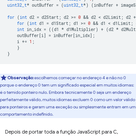
uint32_t
*
outBuffer
=
(
uint32_t
*
)
(
inBuffer
+
imageS
for
(
int
d2
=
d2Start
;
d2
>
=
0
 && 
d2
 < 
d2Limit
;
d2
+
for
(
int
d1
=
d1Start
;
d1
>
=
0
 && 
d1
 < 
d1Limit
;
int
in_idx
=
((
d1
*
d1Multiplier
)
+
(
d2
*
d2Mult
outBuffer
[
i
]
=
inBuffer
[
in_idx
];
i
+=
1
;
}
}
Observação
:escolhemos começar no endereço 4 e não no 0
porque o endereço 0 tem um significado especial em muitos idiomas:
é o temido ponteiro nulo. Embora tecnicamente 0 seja um endereço
perfeitamente válido, muitos idiomas excluem 0 como um valor válido
para ponteiros e geram uma exceção ou simplesmente entram em um
comportamento indefinido.
Depois de portar toda a função JavaScript para C,