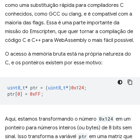
como uma substituição rápida para compiladores C
conhecidos, como GCC ou clang, e é compatível com a
maioria das flags. Essa é uma parte importante da
missão do Emscripten, que quer tornar a compilação de
código C e C++ para WebAssembly o mais fácil possível.
O acesso à memória bruta está na própria natureza do
C, e os ponteiros existem por esse motivo:
uint8_t
*
ptr
=
(
uint8_t
*
)
0x124
;
ptr
[
0
]
=
0xFF
;
Aqui, estamos transformando o número
0x124
em um
ponteiro para números inteiros (ou bytes) de 8 bits sem
sinal. Isso transforma a variável
ptr
em uma matriz que