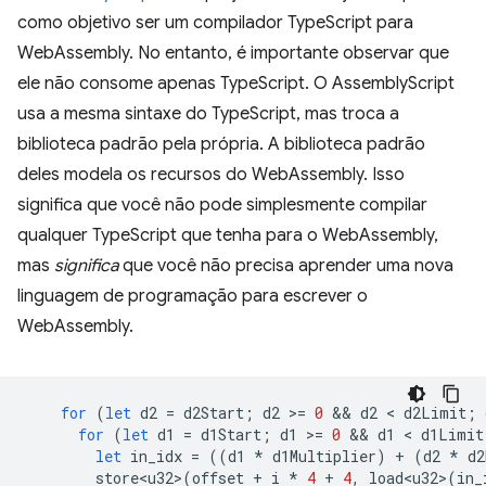
como objetivo ser um compilador TypeScript para
WebAssembly. No entanto, é importante observar que
ele não consome apenas TypeScript. O AssemblyScript
usa a mesma sintaxe do TypeScript, mas troca a
biblioteca padrão pela própria. A biblioteca padrão
deles modela os recursos do WebAssembly. Isso
significa que você não pode simplesmente compilar
qualquer TypeScript que tenha para o WebAssembly,
mas
significa
que você não precisa aprender uma nova
linguagem de programação para escrever o
WebAssembly.
for
(
let
d2
=
d2Start
;
d2
>
=
0
 && 
d2
 < 
d2Limit
;
for
(
let
d1
=
d1Start
;
d1
>
=
0
 && 
d1
 < 
d1Limit
let
in_idx
=
((
d1
*
d1Multiplier
)
+
(
d2
*
d2
store<u32>
(
offset
+
i
*
4
+
4
,
load<u32>
(
in_