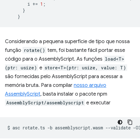
i
+=
1
;
}
}
Considerando a pequena superfície de tipo que nossa
função
rotate()
tem, foi bastante fácil portar esse
código para o AssemblyScript. As funções
load<T>
(ptr: usize)
e
store<T>(ptr: usize, value: T)
são fornecidas pelo AssemblyScript para acessar a
memória bruta. Para compilar
nosso arquivo
AssemblyScript
, basta instalar o pacote npm
AssemblyScript/assemblyscript
e executar
$
asc
rotate.ts
-b
assemblyscript.wasm
--validate