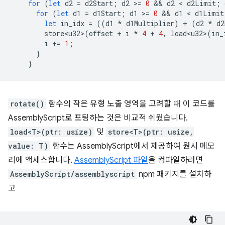
for
(
let
d2
=
d2Start
;
d2
>
=
0
 && 
d2
 < 
d2Limit
;
for
(
let
d1
=
d1Start
;
d1
>
=
0
 && 
d1
 < 
d1Limit
let
in_idx
=
((
d1
*
d1Multiplier
)
+
(
d2
*
d2
store<u32>
(
offset
+
i
*
4
+
4
,
load<u32>
(
in_
i
+=
1
;
}
}
rotate()
함수의 작은 유형 노출 영역을 고려할 때 이 코드를
AssemblyScript로 포팅하는 것은 비교적 쉬웠습니다.
load<T>(ptr: usize)
및
store<T>(ptr: usize,
value: T)
함수는 AssemblyScript에서 제공하여 원시 메모
리에 액세스합니다.
AssemblyScript 파일
을 컴파일하려면
AssemblyScript/assemblyscript
npm 패키지를 설치하
고