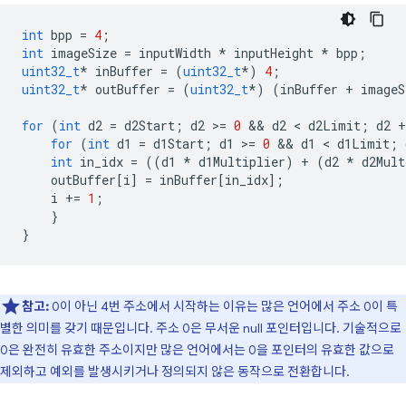
int
bpp
=
4
;
int
imageSize
=
inputWidth
*
inputHeight
*
bpp
;
uint32_t
*
inBuffer
=
(
uint32_t
*
)
4
;
uint32_t
*
outBuffer
=
(
uint32_t
*
)
(
inBuffer
+
imageS
for
(
int
d2
=
d2Start
;
d2
>
=
0
 && 
d2
 < 
d2Limit
;
d2
+
for
(
int
d1
=
d1Start
;
d1
>
=
0
 && 
d1
 < 
d1Limit
;
int
in_idx
=
((
d1
*
d1Multiplier
)
+
(
d2
*
d2Mult
outBuffer
[
i
]
=
inBuffer
[
in_idx
];
i
+=
1
;
}
}
참고:
0이 아닌 4번 주소에서 시작하는 이유는 많은 언어에서 주소 0이 특
별한 의미를 갖기 때문입니다. 주소 0은 무서운 null 포인터입니다. 기술적으로
0은 완전히 유효한 주소이지만 많은 언어에서는 0을 포인터의 유효한 값으로
제외하고 예외를 발생시키거나 정의되지 않은 동작으로 전환합니다.