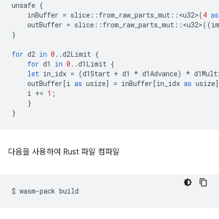
unsafe
{
inBuffer
=
slice
::
from_raw_parts_mut
::
<
u32
>
(
4
as
outBuffer
=
slice
::
from_raw_parts_mut
::
<
u32
>
((
i
}
for
d2
in
0.
.
d2Limit
{
for
d1
in
0.
.
d1Limit
{
let
in_idx
=
(
d1Start
+
d1
*
d1Advance
)
*
d1Mult
outBuffer
[
i
as
usize
]
=
inBuffer
[
in_idx
as
usize
i
+=
1
;
}
}
다음을 사용하여 Rust 파일 컴파일
$
wasm-pack