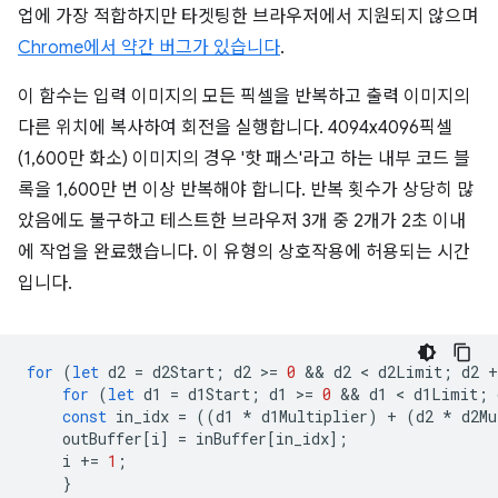
업에 가장 적합하지만 타겟팅한 브라우저에서 지원되지 않으며
Chrome에서 약간 버그가 있습니다
.
이 함수는 입력 이미지의 모든 픽셀을 반복하고 출력 이미지의
다른 위치에 복사하여 회전을 실행합니다. 4094x4096픽셀
(1,600만 화소) 이미지의 경우 '핫 패스'라고 하는 내부 코드 블
록을 1,600만 번 이상 반복해야 합니다. 반복 횟수가 상당히 많
았음에도 불구하고 테스트한 브라우저 3개 중 2개가 2초 이내
에 작업을 완료했습니다. 이 유형의 상호작용에 허용되는 시간
입니다.
for
(
let
d2
=
d2Start
;
d2
>
=
0
 && 
d2
 < 
d2Limit
;
d2
+
for
(
let
d1
=
d1Start
;
d1
>
=
0
 && 
d1
 < 
d1Limit
;
const
in_idx
=
((
d1
*
d1Multiplier
)
+
(
d2
*
d2Mu
outBuffer
[
i
]
=
inBuffer
[
in_idx
];
i
+=
1
;
}