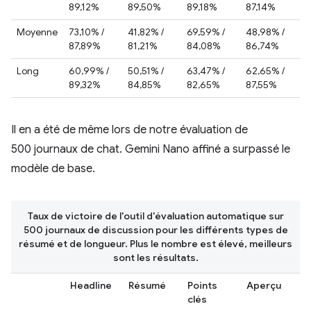
89,12%
89,50%
89,18%
87,14%
Moyenne
73,10% /
41,82% /
69,59% /
48,98% /
87,89%
81,21%
84,08%
86,74%
Long
60,99% /
50,51% /
63,47% /
62,65% /
89,32%
84,85%
82,65%
87,55%
Il en a été de même lors de notre évaluation de
500 journaux de chat. Gemini Nano affiné a surpassé le
modèle de base.
Taux de victoire de l'outil d'évaluation automatique sur
500 journaux de discussion pour les différents types de
résumé et de longueur. Plus le nombre est élevé, meilleurs
sont les résultats.
Headline
Résumé
Points
Aperçu
clés