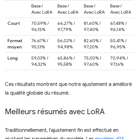
Base /
Base /
Base /
Base /
Avec LoRA
Avec LoRA
Avec LoRA
Avec LoRA
Court
70,59% /
66,27% /
81,60% /
67,48% /
96,15%
97,79%
97,40%
96,14%
Format
76,67% /
56,02% /
82,60% /
50,41% /
moyen
95,13%
94,98%
97,20%
96,95%
Long
59,03% /
65,86% /
75,00% /
70,94% /
94,32%
95,58%
97,60%
97,16%
Ces résultats montrent que notre ajustement a amélioré
la qualité globale du résumé.
Meilleurs résumés avec Lo
RA
Traditionnellement, l'ajustement fin est effectué en