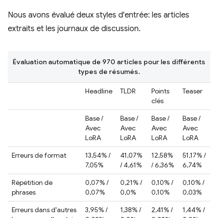
Nous avons évalué deux styles d'entrée: les articles
extraits et les journaux de discussion.
Évaluation automatique de 970 articles pour les différents
types de résumés.
Headline
TLDR
Points
Teaser
clés
Base /
Base /
Base /
Base /
Avec
Avec
Avec
Avec
LoRA
LoRA
LoRA
LoRA
Erreurs de format
13,54% /
41,07%
12,58%
51,17% /
7,05%
/ 4,61%
/ 6,36%
6,74%
Répétition de
0,07% /
0,21% /
0,10% /
0,10% /
phrases
0,07%
0,0%
0,10%
0,03%
Erreurs dans d'autres
3,95% /
1,38% /
2,41% /
1,44% /