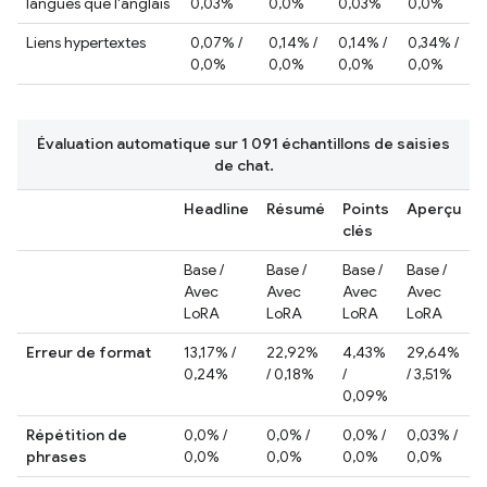
langues que l'anglais
0,03%
0,0%
0,03%
0,0%
Liens hypertextes
0,07% /
0,14% /
0,14% /
0,34% /
0,0%
0,0%
0,0%
0,0%
Évaluation automatique sur 1 091 échantillons de saisies
de chat.
Headline
Résumé
Points
Aperçu
clés
Base /
Base /
Base /
Base /
Avec
Avec
Avec
Avec
LoRA
LoRA
LoRA
LoRA
Erreur de format
13,17% /
22,92%
4,43%
29,64%
0,24%
/ 0,18%
/
/ 3,51%
0,09%
Répétition de
0,0% /
0,0% /
0,0% /
0,03% /
phrases
0,0%
0,0%
0,0%
0,0%