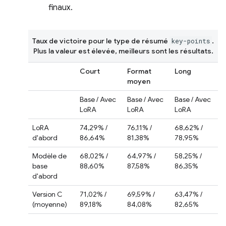
finaux.
Taux de victoire pour le type de résumé
.
key-points
Plus la valeur est élevée, meilleurs sont les résultats.
Court
Format
Long
moyen
Base / Avec
Base / Avec
Base / Avec
LoRA
LoRA
LoRA
LoRA
74,29% /
76,11% /
68,62% /
d'abord
86,64%
81,38%
78,95%
Modèle de
68,02% /
64,97% /
58,25% /
base
88,60%
87,58%
86,35%
d'abord
Version C
71,02% /
69,59% /
63,47% /
(moyenne)
89,18%
84,08%
82,65%