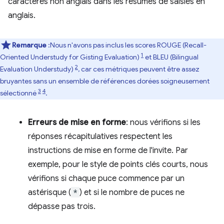
caractères non anglais dans les résumés de saisies en
anglais.
Remarque
:Nous n'avons pas inclus les scores ROUGE (Recall-
1
Oriented Understudy for Gisting Evaluation)
et BLEU (Bilingual
2
Evaluation Understudy)
, car ces métriques peuvent être assez
bruyantes sans un ensemble de références dorées soigneusement
3
4
sélectionné
.
Erreurs de mise en forme
: nous vérifions si les
réponses récapitulatives respectent les
instructions de mise en forme de l'invite. Par
exemple, pour le style de points clés courts, nous
vérifions si chaque puce commence par un
astérisque (
*
) et si le nombre de puces ne
dépasse pas trois.