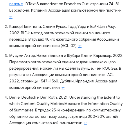
резюме
. В Text Summarization Branches Out, страницы 74–81,
Барселона, Испания. Ассоциация компьютерной лингвистики.
↩
Кишор Папинени, Салим Рукос, Тодд Уорд и Вэй-Цзин Чжу.
2002. BLEU: метод автоматической оценки машинного
перевода. В трудах 40-го ежегодного собрания Ассоциации
компьютерной лингвистики (ACL '02).
↩
Мусуми Актер, Наман Бансал и Шубхра Канти Кармакер. 2022.
Пересмотр автоматической оценки задачи извлекающего
реферирования: можем ли мы сделать лучше, чем ROUGE?. В
результатах Ассоциации компьютерной лингвистики: ACL
2022, страницы 1547–1560, Дублин, Ирландия. Ассоциация
компьютерной лингвистики.
↩
Daniel Deutsch и Dan Roth. 2021. Understanding the Extent to
which Content Quality Metrics Measure the Information Quality
of Summaries. В трудах 25-й конференции по компьютерному
обучению естественному языку, страницы 300–309, онлайн.
Ассоциация компьютерной лингвистики.
↩