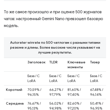
То же самое произошло и при оценке 500 журналов
чатов: настроенный Gemini Nano превзошел базовую
модель.
Autorater winrate по 500 чатлогам с разными типами
резюме и длины. Более высокие числа указывают на
лучшие результаты.
Заголовок
TLDR
Ключевые
Тизер
моменты
База / С
База / С
База / С
База / С
LoRA
LoRA
LoRA
LoRA
Короткий
70,59% /
66,27% /
81,60% /
67,48% /
96,15%
97,79%
97,40%
96,14%
Середина
76,67% /
56,02% /
82,60% /
50,41% /
95,13%
94,98%
97,20%
96,95%