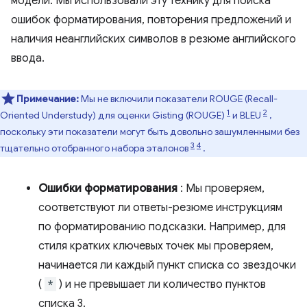
модели. Мы использовали эту технику для поиска
ошибок форматирования, повторения предложений и
наличия неанглийских символов в резюме английского
ввода.
Примечание:
Мы не включили показатели ROUGE (Recall-
1
2
Oriented Understudy) для оценки Gisting (ROUGE)
и BLEU
,
поскольку эти показатели могут быть довольно зашумленными без
3
4
тщательно отобранного набора эталонов
.
Ошибки форматирования
: Мы проверяем,
соответствуют ли ответы-резюме инструкциям
по форматированию подсказки. Например, для
стиля кратких ключевых точек мы проверяем,
начинается ли каждый пункт списка со звездочки
(
*
) и не превышает ли количество пунктов
списка 3.