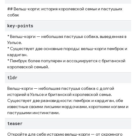
## Вельш-корги: история королевской семьи и пастушьих
собак
key-points
* Вельш-корги — небольшая пастушья собака, выведенная в
Уэльсе.
* Существует две основные породы: вельш-корги пемброк и
кардиган.
* Пембрук более популярен и ассоциируется с британской
королевской семьей.
tldr
Вельш-корги — небольшая пастушья собака с долгой
историей в Уэльсе и британской королевской семье.
Существует две разновидности: пемброк и кардиган, обе
известные своими лисьими мордочками, короткими ногами и
пастушьими инстинктами.
teaser
Откройте для себя историю вельш-корги — от скромного