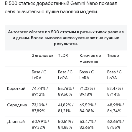
В 500 статьях доработанный Gemini Nano показал
себя значительно лучше базовой модели.
Autorarer winrate по 500 статьям в разных типах резюме
и длины. Более высокие числа указывают на лучшие
результаты.
Заголовок
TLDR
Ключевые
Тизер
моменты
База / С
База / С
База / С
База / С
LoRA
LoRA
LoRA
LoRA
Короткий
74,74% /
55,76% /
71,02% /
53,47% /
89,12%
89,50%
89,18%
87,14%
Середина
73,10% /
41,82% /
69,59% /
48,98% /
87,89%
81,21%
84,08%
86,74%
Длинный
60,99% /
50,51% /
63,47% /
62,65% /
89,32%
84,85%
82,65%
87,55%