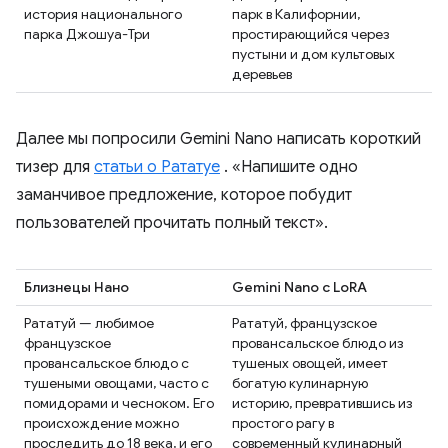
история национального
парк в Калифорнии,
парка Джошуа-Три
простирающийся через
пустыни и дом культовых
деревьев
Далее мы попросили Gemini Nano написать короткий
тизер для
статьи о Рататуе
. «Напишите одно
заманчивое предложение, которое побудит
пользователей прочитать полный текст».
Близнецы Нано
Gemini Nano с LoRA
Рататуй — любимое
Рататуй, французское
французское
провансальское блюдо из
провансальское блюдо с
тушеных овощей, имеет
тушеными овощами, часто с
богатую кулинарную
помидорами и чесноком. Его
историю, превратившись из
происхождение можно
простого рагу в
проследить до 18 века, и его
современный кулинарный