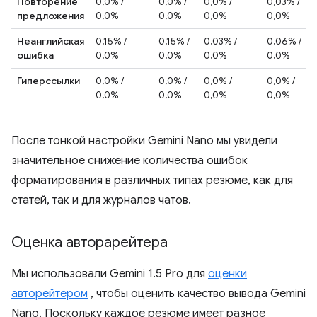
Повторение
0,0% /
0,0% /
0,0% /
0,03% /
предложения
0,0%
0,0%
0,0%
0,0%
Неанглийская
0,15% /
0,15% /
0,03% /
0,06% /
ошибка
0,0%
0,0%
0,0%
0,0%
Гиперссылки
0,0% /
0,0% /
0,0% /
0,0% /
0,0%
0,0%
0,0%
0,0%
После тонкой настройки Gemini Nano мы увидели
значительное снижение количества ошибок
форматирования в различных типах резюме, как для
статей, так и для журналов чатов.
Оценка авторарейтера
Мы использовали Gemini 1.5 Pro для
оценки
авторейтером
, чтобы оценить качество вывода Gemini
Nano. Поскольку каждое резюме имеет разное