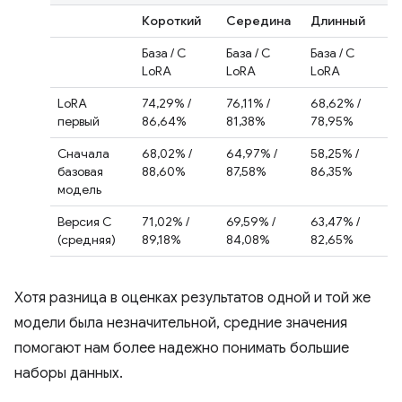
Короткий
Середина
Длинный
База / С
База / С
База / С
LoRA
LoRA
LoRA
LoRA
74,29% /
76,11% /
68,62% /
первый
86,64%
81,38%
78,95%
Сначала
68,02% /
64,97% /
58,25% /
базовая
88,60%
87,58%
86,35%
модель
Версия C
71,02% /
69,59% /
63,47% /
(средняя)
89,18%
84,08%
82,65%
Хотя разница в оценках результатов одной и той же
модели была незначительной, средние значения
помогают нам более надежно понимать большие
наборы данных.