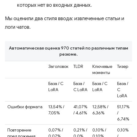
которых нет во входных данных.
Мы оценили два стиля ввода: извлеченные статьи и
логи чатов.
Автоматическая оценка 970 статей по различным типам
резюме.
Заголовок
TLDR
Ключевые
Тизер
моменты
База / С
База /
База / С
База /
LoRA
С LoRA
LoRA
С
LoRA
Ошибки формата
13,54% /
41,07%
12,58% /
51,17%
7,05%
/ 4,61%
6,36%
/
6,74%
Повторение
0,07% /
0,21% /
0,10% /
0,10%
предложения
0,07%
0,0%
0,10%
/