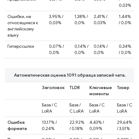
0,03%
Ошибки, не
3,95% /
1,38% /
2,41% /
1,44%
относящиеся к
0,03%
0,0%
0,03%
/ 0,0%
английскому
языку
Гиперссылки
0,07% /
0,14% /
0,14% /
0,34%
0,0%
0,0%
0,0%
/ 0,0%
Автоматическая оценка 1091 образца записей чата.
Заголовок
TLDR
Ключевые
Тизер
моменты
База / С
База /
База / С
База / С
LoRA
С LoRA
LoRA
LoRA
Ошибка
13,17% /
22,92%
4,43% /
29,64%
формата
0,24%
/ 0,18%
0,09%
/ 3,51%