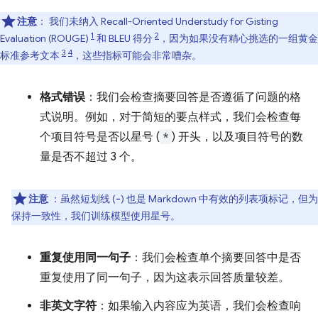
注意
：
我们未纳入 Recall-Oriented Understudy for Gisting
1
2
Evaluation (ROUGE)
和 BLEU 得分
，因为如果没有精心挑选的一组黄金
3
4
标准参考文本
，这些指标可能会非常嘈杂。
格式错误
：我们会检查摘要回答是否遵循了问题的格
式说明。例如，对于简短的要点样式，我们会检查每
个项目符号是否以星号 (
*
) 开头，以及项目符号的数
量是否不超过 3 个。
注意
：虽然短划线 (
) 也是 Markdown 中有效的列表项标记，但
-
保持一致性，我们训练模型使用星号。
重复使用同一句子
：我们会检查单个摘要回答中是否
重复使用了同一句子，因为这表示回答质量较差。
非英文字符
：如果输入内容应为英语，我们会检查响