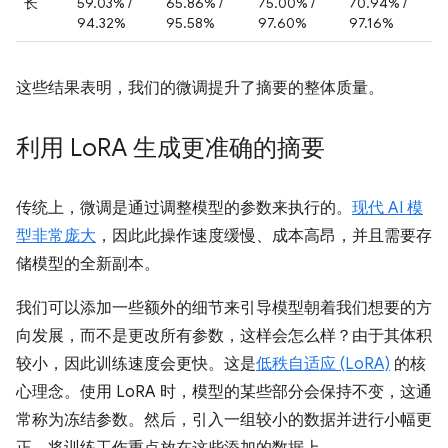
长
59.03% /
65.86% /
75.00% /
70.94% /
94.32%
95.58%
97.60%
97.16%
这些结果表明，我们的微调提升了摘要的整体质量。
利用 Lo
RA 生成更准确的摘要
传统上，微调是通过调整模型的参数来执行的。
现代 AI 模
型非常庞大
，因此此操作速度缓慢、成本高昂，并且需要存
储模型的全新副本。
我们可以添加一些额外的细节来引导模型朝着我们想要的方
向发展，而不是更改所有参数，这样会怎么样？由于其体积
较小，因此训练速度会更快。这是
低秩自适应 (LoRA)
的核
心理念。使用 LoRA 时，模型的某些部分会保持不变，这通
常称为冻结参数。然后，引入一组较小的数据并进行小幅更