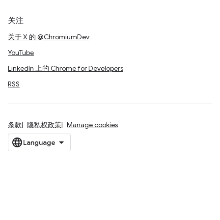
关注
关于 X 的 @ChromiumDev
YouTube
LinkedIn 上的 Chrome for Developers
RSS
条款
隐私权政策
Manage cookies