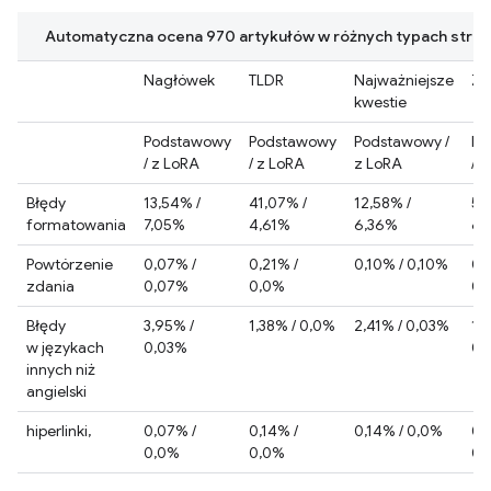
Automatyczna ocena 970 artykułów w różnych typach stre
Nagłówek
TLDR
Najważniejsze
Zw
kwestie
Podstawowy
Podstawowy
Podstawowy /
Po
/ z LoRA
/ z LoRA
z LoRA
/ 
Błędy
13,54% /
41,07% /
12,58% /
51,
formatowania
7,05%
4,61%
6,36%
6,
Powtórzenie
0,07% /
0,21% /
0,10% / 0,10%
0,
zdania
0,07%
0,0%
0,
Błędy
3,95% /
1,38% / 0,0%
2,41% / 0,03%
1,
w językach
0,03%
0,
innych niż
angielski
hiperlinki,
0,07% /
0,14% /
0,14% / 0,0%
0,
0,0%
0,0%
0,