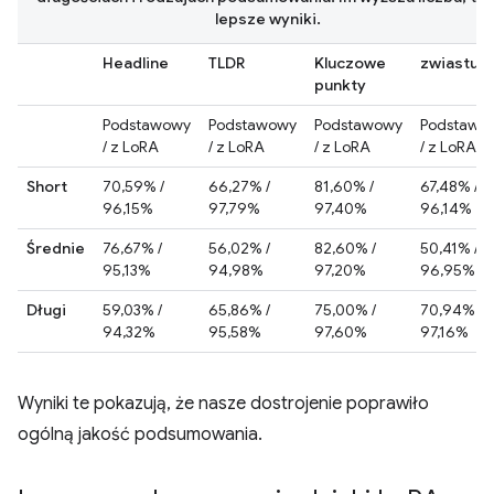
lepsze wyniki.
Headline
TLDR
Kluczowe
zwiastun
punkty
Podstawowy
Podstawowy
Podstawowy
Podstawo
/ z LoRA
/ z LoRA
/ z LoRA
/ z LoRA
Short
70,59% /
66,27% /
81,60% /
67,48% /
96,15%
97,79%
97,40%
96,14%
Średnie
76,67% /
56,02% /
82,60% /
50,41% /
95,13%
94,98%
97,20%
96,95%
Długi
59,03% /
65,86% /
75,00% /
70,94% /
94,32%
95,58%
97,60%
97,16%
Wyniki te pokazują, że nasze dostrojenie poprawiło
ogólną jakość podsumowania.