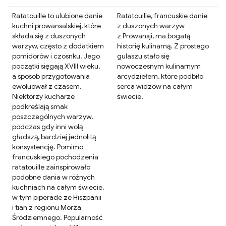
Ratatouille to ulubione danie
Ratatouille, francuskie danie
kuchni prowansalskiej, które
z duszonych warzyw
składa się z duszonych
z Prowansji, ma bogatą
warzyw, często z dodatkiem
historię kulinarną. Z prostego
pomidorów i czosnku. Jego
gulaszu stało się
początki sięgają XVIII wieku,
nowoczesnym kulinarnym
a sposób przygotowania
arcydziełem, które podbiło
ewoluował z czasem.
serca widzów na całym
Niektórzy kucharze
świecie.
podkreślają smak
poszczególnych warzyw,
podczas gdy inni wolą
gładszą, bardziej jednolitą
konsystencję. Pomimo
francuskiego pochodzenia
ratatouille zainspirowało
podobne dania w różnych
kuchniach na całym świecie,
w tym piperade ze Hiszpanii
i tian z regionu Morza
Śródziemnego. Popularność