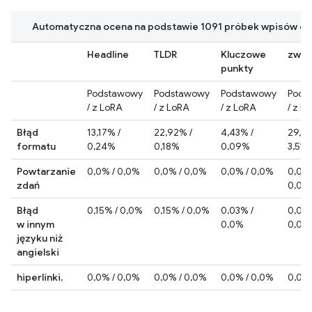
Automatyczna ocena na podstawie 1091 próbek wpisów cz
Headline
TLDR
Kluczowe
zwia
punkty
Podstawowy
Podstawowy
Podstawowy
Pods
/ z LoRA
/ z LoRA
/ z LoRA
/ z L
Błąd
13,17% /
22,92% /
4,43% /
29,64
formatu
0,24%
0,18%
0,09%
3,51%
Powtarzanie
0,0% / 0,0%
0,0% / 0,0%
0,0% / 0,0%
0,03%
zdań
0,0%
Błąd
0,15% / 0,0%
0,15% / 0,0%
0,03% /
0,06%
w innym
0,0%
0,0%
języku niż
angielski
hiperlinki
,
0,0% / 0,0%
0,0% / 0,0%
0,0% / 0,0%
0,0% 