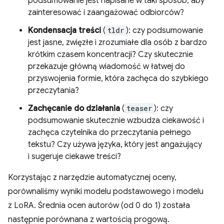
podsumowanie jest napisane w taki sposób, aby
zainteresować i zaangażować odbiorców?
Kondensacja treści
(
tldr
): czy podsumowanie
jest jasne, zwięzłe i zrozumiałe dla osób z bardzo
krótkim czasem koncentracji? Czy skutecznie
przekazuje główną wiadomość w łatwej do
przyswojenia formie, która zachęca do szybkiego
przeczytania?
Zachęcanie do działania
(
teaser
): czy
podsumowanie skutecznie wzbudza ciekawość i
zachęca czytelnika do przeczytania pełnego
tekstu? Czy używa języka, który jest angażujący
i sugeruje ciekawe treści?
Korzystając z narzędzie automatycznej oceny,
porównaliśmy wyniki modelu podstawowego i modelu
z LoRA. Średnia ocen autorów (od 0 do 1) została
następnie porównana z wartością progową.