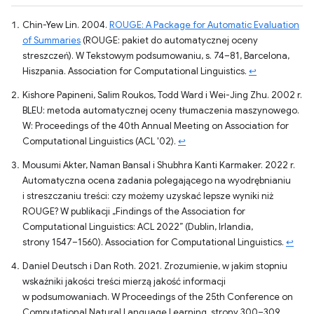
Chin-Yew Lin. 2004.
ROUGE: A Package for Automatic Evaluation
of Summaries
(ROUGE: pakiet do automatycznej oceny
streszczeń). W Tekstowym podsumowaniu, s. 74–81, Barcelona,
Hiszpania. Association for Computational Linguistics.
↩
Kishore Papineni, Salim Roukos, Todd Ward i Wei-Jing Zhu. 2002 r.
BLEU: metoda automatycznej oceny tłumaczenia maszynowego.
W: Proceedings of the 40th Annual Meeting on Association for
Computational Linguistics (ACL '02).
↩
Mousumi Akter, Naman Bansal i Shubhra Kanti Karmaker. 2022 r.
Automatyczna ocena zadania polegającego na wyodrębnianiu
i streszczaniu treści: czy możemy uzyskać lepsze wyniki niż
ROUGE? W publikacji „Findings of the Association for
Computational Linguistics: ACL 2022” (Dublin, Irlandia,
strony 1547–1560). Association for Computational Linguistics.
↩
Daniel Deutsch i Dan Roth. 2021. Zrozumienie, w jakim stopniu
wskaźniki jakości treści mierzą jakość informacji
w podsumowaniach. W Proceedings of the 25th Conference on
Computational Natural Language Learning, strony 300–309,