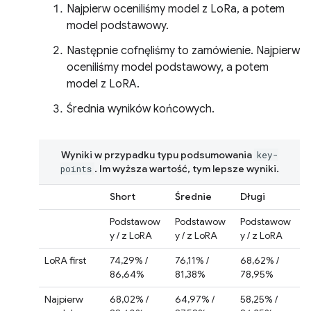
Najpierw oceniliśmy model z LoRa, a potem
model podstawowy.
Następnie cofnęliśmy to zamówienie. Najpierw
oceniliśmy model podstawowy, a potem
model z LoRA.
Średnia wyników końcowych.
Wyniki w przypadku typu podsumowania
key-
. Im wyższa wartość, tym lepsze wyniki.
points
Short
Średnie
Długi
Podstawow
Podstawow
Podstawow
y / z LoRA
y / z LoRA
y / z LoRA
LoRA first
74,29% /
76,11% /
68,62% /
86,64%
81,38%
78,95%
Najpierw
68,02% /
64,97% /
58,25% /