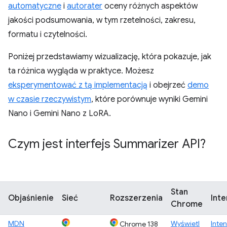
automatyczne
i
autorater
oceny różnych aspektów
jakości podsumowania, w tym rzetelności, zakresu,
formatu i czytelności.
Poniżej przedstawiamy wizualizację, która pokazuje, jak
ta różnica wygląda w praktyce. Możesz
eksperymentować z tą implementacją
i obejrzeć
demo
w czasie rzeczywistym
, które porównuje wyniki Gemini
Nano i Gemini Nano z LoRA.
Czym jest interfejs Summarizer API?
Stan
Objaśnienie
Sieć
Rozszerzenia
Inte
Chrome
MDN
Wyświetl
Inten
Chrome 138