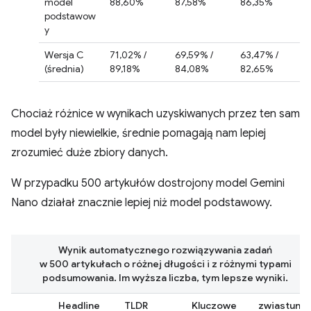
model
88,60%
87,58%
86,35%
podstawow
y
Wersja C
71,02% /
69,59% /
63,47% /
(średnia)
89,18%
84,08%
82,65%
Chociaż różnice w wynikach uzyskiwanych przez ten sam
model były niewielkie, średnie pomagają nam lepiej
zrozumieć duże zbiory danych.
W przypadku 500 artykułów dostrojony model Gemini
Nano działał znacznie lepiej niż model podstawowy.
Wynik automatycznego rozwiązywania zadań
w 500 artykułach o różnej długości i z różnymi typami
podsumowania. Im wyższa liczba, tym lepsze wyniki.
Headline
TLDR
Kluczowe
zwiastun