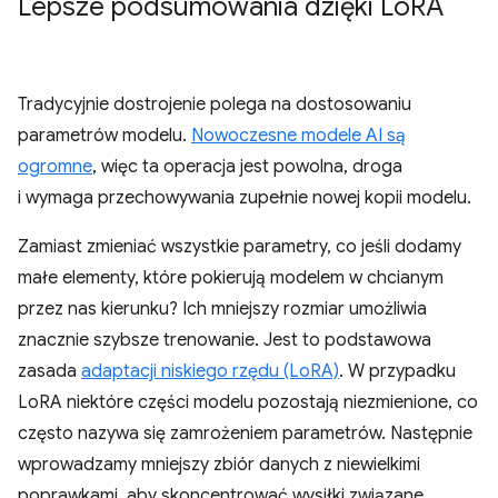
Lepsze podsumowania dzięki Lo
RA
Tradycyjnie dostrojenie polega na dostosowaniu
parametrów modelu.
Nowoczesne modele AI są
ogromne
, więc ta operacja jest powolna, droga
i wymaga przechowywania zupełnie nowej kopii modelu.
Zamiast zmieniać wszystkie parametry, co jeśli dodamy
małe elementy, które pokierują modelem w chcianym
przez nas kierunku? Ich mniejszy rozmiar umożliwia
znacznie szybsze trenowanie. Jest to podstawowa
zasada
adaptacji niskiego rzędu (LoRA)
. W przypadku
LoRA niektóre części modelu pozostają niezmienione, co
często nazywa się zamrożeniem parametrów. Następnie
wprowadzamy mniejszy zbiór danych z niewielkimi
poprawkami, aby skoncentrować wysiłki związane