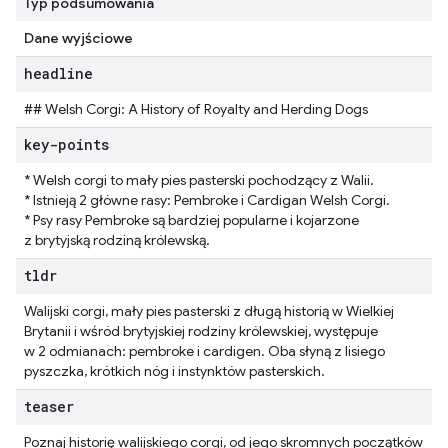
Typ podsumowania
Dane wyjściowe
headline
## Welsh Corgi: A History of Royalty and Herding Dogs
key-points
* Welsh corgi to mały pies pasterski pochodzący z Walii.
* Istnieją 2 główne rasy: Pembroke i Cardigan Welsh Corgi.
* Psy rasy Pembroke są bardziej popularne i kojarzone
z brytyjską rodziną królewską.
tldr
Walijski corgi, mały pies pasterski z długą historią w Wielkiej
Brytanii i wśród brytyjskiej rodziny królewskiej, występuje
w 2 odmianach: pembroke i cardigen. Oba słyną z lisiego
pyszczka, krótkich nóg i instynktów pasterskich.
teaser
Poznaj historię walijskiego corgi, od jego skromnych początków