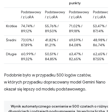
punkty
Podstawowy
Podstawowy
Podstawowy
Podstawow
/ z LoRA
/ z LoRA
/ z LoRA
/ z LoRA
Krótkie
74,74% /
55,76% /
71,02% /
53,47% /
89,12%
89,50%
89,18%
87,14%
Średni
73,10% /
41,82% /
69,59% /
48,98% /
87,89%
81,21%
84,08%
86,74%
Długie
60,99% /
50,51% /
63,47% /
62,65% /
89,32%
84,85%
82,65%
87,55%
Podobnie było w przypadku 500 logów czatów,
w których przypadku dopracowany model Gemini Nano
okazał się lepszy od modelu podstawowego.
Wynik automatycznego oceniania w 500 czatach o różnych
długościach i rodzajach podsumowania. Im wyższa liczba, ty