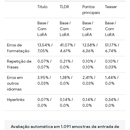
Título
TLDR
Pontos
Teaser
principais
Base /
Base /
Base /
Base /
Com
Com
Com
Com
LoRA
LoRA
LoRA
LoRA
Erros de
13,54% /
41,07% /
12,58% /
51,17% /
formatação
7,05%
4,61%
6,36%
6,74%
Repetição de
0,07% /
0,21% /
0,10% /
0,10% /
frases
0,07%
0,0%
0,10%
0,03%
Erros em
3,95% /
1,38% /
2,41% /
1,44% /
outros
0,03%
0,0%
0,03%
0,0%
idiomas
Hiperlinks
0,07% /
0,14% /
0,14% /
0,34% /
0,0%
0,0%
0,0%
0,0%
Avaliação automática em 1.091 amostras de entrada de