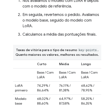
Nós avaliamos o modelo com LoRA e depois
com o modelo de referência.
Em seguida, revertemos o pedido. Avaliamos
o modelo base, seguido do modelo com
LoRA.
Calculamos a média das pontuações finais.
Taxas de vitória para o tipo de resumo
.
key-points
Quanto maiores os valores, melhores os resultados.
Curto
Média
Longo
Base / Com
Base / Com
Base / Com
LoRA
LoRA
LoRA
LoRA
74,29% /
76,11% /
68,62% /
primeiro
86,64%
81,38%
78,95%
Modelo
68,02% /
64,97% /
58,25% /
base
88,60%
87,58%
86,35%