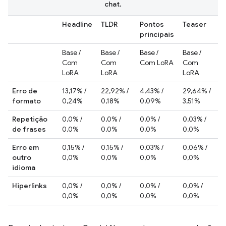
chat.
Headline
TLDR
Pontos
Teaser
principais
Base /
Base /
Base /
Base /
Com
Com
Com LoRA
Com
LoRA
LoRA
LoRA
Erro de
13,17% /
22,92% /
4,43% /
29,64% /
formato
0,24%
0,18%
0,09%
3,51%
Repetição
0,0% /
0,0% /
0,0% /
0,03% /
de frases
0,0%
0,0%
0,0%
0,0%
Erro em
0,15% /
0,15% /
0,03% /
0,06% /
outro
0,0%
0,0%
0,0%
0,0%
idioma
Hiperlinks
0,0% /
0,0% /
0,0% /
0,0% /
0,0%
0,0%
0,0%
0,0%