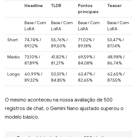
Headline
TLDR
Pontos
Teaser
principais
Base / Com
Base / Com
Base / Com
Base / Com
LoRA
LoRA
LoRA
LoRA
Short
74,74% /
55,76% /
71,02% /
53,47% /
89,12%
89,50%
89,18%
87,14%
Médio
73,10% /
41,82% /
69,59% /
48,98% /
87,89%
81,21%
84,08%
86,74%
Longo
60,99% /
50,51% /
63,47% /
62,65% /
89,32%
84,85%
82,65%
87,55%
O mesmo aconteceu na nossa avaliação de 500
registros de chat, o Gemini Nano ajustado superou o
modelo básico.