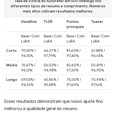
Taxa de vitória do Autorater em 500 chatlogs nos
diferentes tipos de resumo e comprimento. Números
mais altos indicam resultados melhores.
Headline
TLDR
Pontos
Teaser
principais
Base / Com
Base / Com
Base / Com
Base / Com
LoRA
LoRA
LoRA
LoRA
Curto
70,59% /
66,27% /
81,60% /
67,48% /
96,15%
97,79%
97,40%
96,14%
Média
76,67% /
56,02% /
82,60% /
50,41% /
95,13%
94,98%
97,20%
96,95%
Longo
59,03% /
65,86% /
75,00% /
70,94% /
94,32%
95,58%
97,60%
97,16%
Esses resultados demonstram que nosso ajuste fino
melhorou a qualidade geral do resumo.