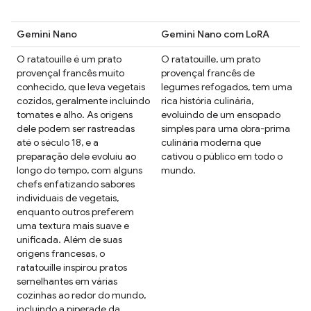
Gemini Nano
Gemini Nano com LoRA
O ratatouille é um prato
O ratatouille, um prato
provençal francês muito
provençal francês de
conhecido, que leva vegetais
legumes refogados, tem uma
cozidos, geralmente incluindo
rica história culinária,
tomates e alho. As origens
evoluindo de um ensopado
dele podem ser rastreadas
simples para uma obra-prima
até o século 18, e a
culinária moderna que
preparação dele evoluiu ao
cativou o público em todo o
longo do tempo, com alguns
mundo.
chefs enfatizando sabores
individuais de vegetais,
enquanto outros preferem
uma textura mais suave e
unificada. Além de suas
origens francesas, o
ratatouille inspirou pratos
semelhantes em várias
cozinhas ao redor do mundo,
incluindo a piperade da