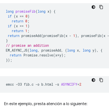
long
promiseFib
(
long
x
)
{
if
(
x
==
0
)
return
0
;
if
(
x
==
1
)
return
1
;
return
promiseAdd
(
promiseFib
(
x
-
1
),
promiseFib
(
x
}
// promise an addition
EM_ASYNC_JS
(
long
,
promiseAdd
,
(
long
x
,
long
y
),
{
return
Promise
.
resolve
(
x
+
y
);
});
emcc
-O3
fib.c
-o
b.html
-s
ASYNCIFY
=
2
En este ejemplo, presta atención a lo siguiente: