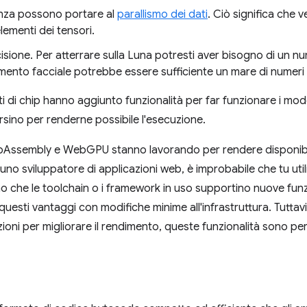
erenza possono portare al
parallismo dei dati
. Ciò significa che 
elementi dei tensori.
isione. Per atterrare sulla Luna potresti aver bisogno di un nu
cimento facciale potrebbe essere sufficiente un mare di numeri
i di chip hanno aggiunto funzionalità per far funzionare i mod
sino per renderne possibile l'esecuzione.
ebAssembly e WebGPU stanno lavorando per rendere disponibil
i uno sviluppatore di applicazioni web, è improbabile che tu uti
amo che le toolchain o i framework in uso supportino nuove funzi
uesti vantaggi con modifiche minime all'infrastruttura. Tuttavia
oni per migliorare il rendimento, queste funzionalità sono pert