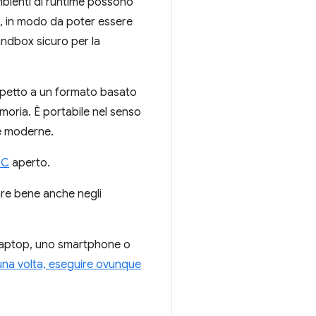
bienti di runtime possono
i, in modo da poter essere
andbox sicuro per la
spetto a un formato basato
emoria. È portabile nel senso
re moderne.
3C
aperto.
are bene anche negli
 laptop, uno smartphone o
una volta, eseguire ovunque