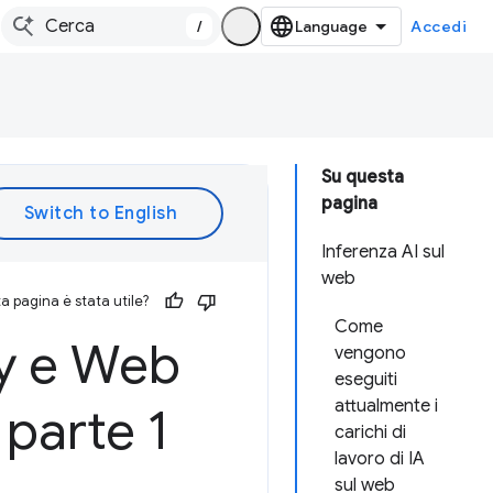
/
Accedi
Su questa
pagina
Inferenza AI sul
web
 pagina è stata utile?
Come
y e Web
vengono
eseguiti
attualmente i
parte 1
carichi di
lavoro di IA
sul web