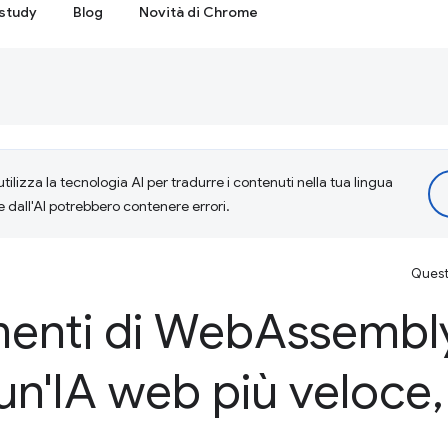
study
Blog
Novità di Chrome
tilizza la tecnologia AI per tradurre i contenuti nella tua lingua
e dall'AI potrebbero contenere errori.
Questa
menti di Web
Assembl
un'IA web più veloce
,