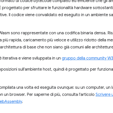
rmato di codice bytecode compatto ed efficiente che gli am
progettato per sfruttare le funzionalità hardware sottostant
tive. Il codice viene convalidato ed eseguito in un ambiente s
 Wasm sono rappresentate con una codifica binaria densa. Ri
ca più rapida, caricamento più veloce e utilizzo ridotto della m
'architettura di base che non siano già comuni alle architettu
iterativa e viene sviluppata in un
gruppo della community W
pposizioni sull'ambiente host, quindi è progettato per funzion
compilata una volta ed eseguita ovunque: su un computer, un
con un browser. Per saperne di più, consulta l'articolo
Scrivere 
 WebAssembly
.