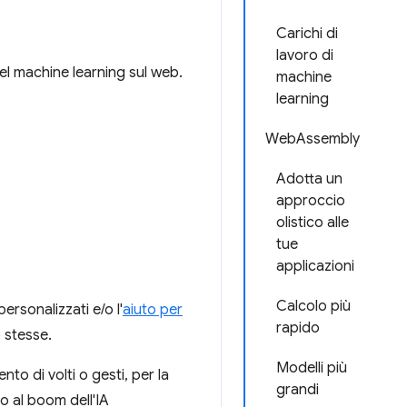
Carichi di
lavoro di
l machine learning sul web.
machine
learning
WebAssembly
Adotta un
approccio
olistico alle
tue
applicazioni
Calcolo più
ersonalizzati e/o l'
aiuto per
rapido
b stesse.
Modelli più
nto di volti o gesti, per la
grandi
to al boom dell'IA