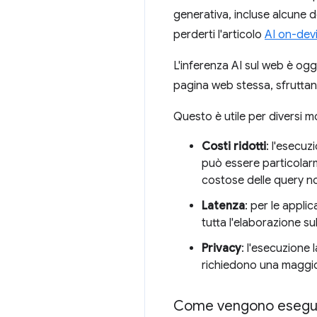
generativa, incluse alcune d
perderti l'articolo
AI on-devi
L'inferenza AI sul web è ogg
pagina web stessa, sfruttand
Questo è utile per diversi mo
Costi ridotti
: l'esecuz
può essere particolarm
costose delle query no
Latenza
: per le appli
tutta l'elaborazione s
Privacy
: l'esecuzione 
richiedono una maggiore
Come vengono eseguiti 