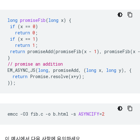
long
promiseFib
(
long
x
)
{
if
(
x
==
0
)
return
0
;
if
(
x
==
1
)
return
1
;
return
promiseAdd
(
promiseFib
(
x
-
1
),
promiseFib
(
x
}
// promise an addition
EM_ASYNC_JS
(
long
,
promiseAdd
,
(
long
x
,
long
y
),
{
return
Promise
.
resolve
(
x
+
y
);
});
emcc
-O3
fib.c
-o
b.html
-s
ASYNCIFY
=
2
이 예시에서 다음 사항에 유의하세요.