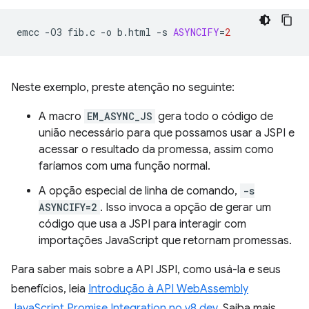
emcc
-O3
fib.c
-o
b.html
-s
ASYNCIFY
=
2
Neste exemplo, preste atenção no seguinte:
A macro
EM_ASYNC_JS
gera todo o código de
união necessário para que possamos usar a JSPI e
acessar o resultado da promessa, assim como
faríamos com uma função normal.
A opção especial de linha de comando,
-s
ASYNCIFY=2
. Isso invoca a opção de gerar um
código que usa a JSPI para interagir com
importações JavaScript que retornam promessas.
Para saber mais sobre a API JSPI, como usá-la e seus
benefícios, leia
Introdução à API WebAssembly
JavaScript Promise Integration no v8.dev
. Saiba mais