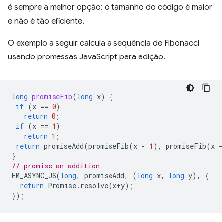
é sempre a melhor opção: o tamanho do código é maior
e não é tão eficiente.
O exemplo a seguir calcula a sequência de Fibonacci
usando promessas JavaScript para adição.
long
promiseFib
(
long
x
)
{
if
(
x
==
0
)
return
0
;
if
(
x
==
1
)
return
1
;
return
promiseAdd
(
promiseFib
(
x
-
1
),
promiseFib
(
x
}
// promise an addition
EM_ASYNC_JS
(
long
,
promiseAdd
,
(
long
x
,
long
y
),
{
return
Promise
.
resolve
(
x
+
y
);
});