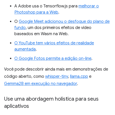
A Adobe usa o Tensorflow.js para
melhorar o
Photoshop para a Web
.
O
Google Meet adicionou o desfoque do plano de
fundo
, um dos primeiros efeitos de vídeo
baseados em Wasm na Web.
O YouTube tem vários efeitos de realidade
aumentada
.
O Google Fotos permite a edição on-line
.
Você pode descobrir ainda mais em demonstrações de
código aberto, como
whisper-tiny
,
llama.cpp
e
Gemma2B em execução no navegador
.
Use uma abordagem holística para seus
aplicativos