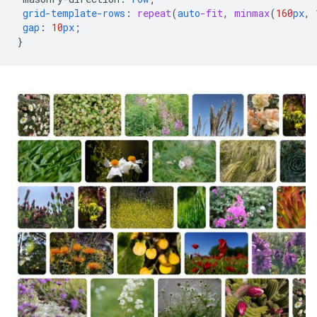
grid-template-rows
:
repeat
(
auto
-fit
,
minmax
(
160
px
,
gap
:
10
px
;
}