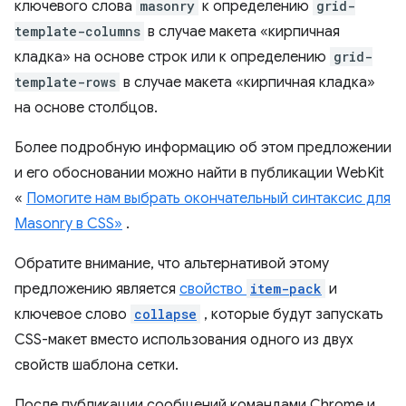
ключевого слова
masonry
к определению
grid-
template-columns
в случае макета «кирпичная
кладка» на основе строк или к определению
grid-
template-rows
в случае макета «кирпичная кладка»
на основе столбцов.
Более подробную информацию об этом предложении
и его обосновании можно найти в публикации WebKit
«
Помогите нам выбрать окончательный синтаксис для
Masonry в CSS»
.
Обратите внимание, что альтернативой этому
предложению является
свойство
item-pack
и
ключевое слово
collapse
, которые будут запускать
CSS-макет вместо использования одного из двух
свойств шаблона сетки.
После публикации сообщений командами Chrome и