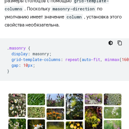
размеры столбцов с помощью
grid-template-
columns
. Поскольку
masonry-direction
по
умолчанию имеет значение
column
, установка этого
свойства необязательна.
.
masonry
{
display
:
masonry
;
grid-template-columns
:
repeat
(
auto
-fit
,
minmax
(
160
gap
:
10
px
;
}