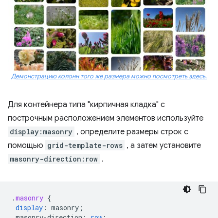
Демонстрацию колонн того же размера можно посмотреть здесь.
Для контейнера типа "кирпичная кладка" с
построчным расположением элементов используйте
display:masonry
, определите размеры строк с
помощью
grid-template-rows
, а затем установите
masonry-direction:row
.
.
masonry
{
display
:
masonry
;
masonry-direction
:
row
;