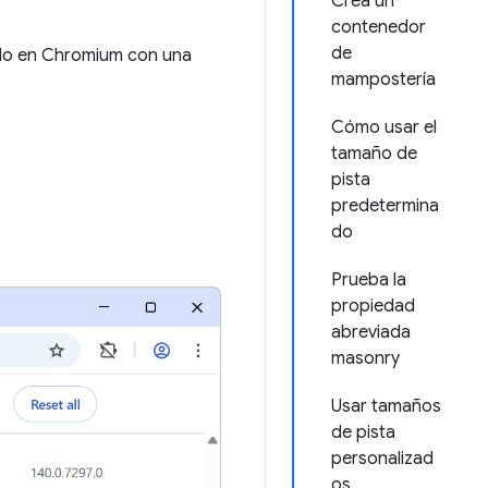
Crea un
contenedor
de
ado en Chromium con una
mampostería
Cómo usar el
tamaño de
pista
predetermina
do
Prueba la
propiedad
abreviada
masonry
Usar tamaños
de pista
personalizad
os