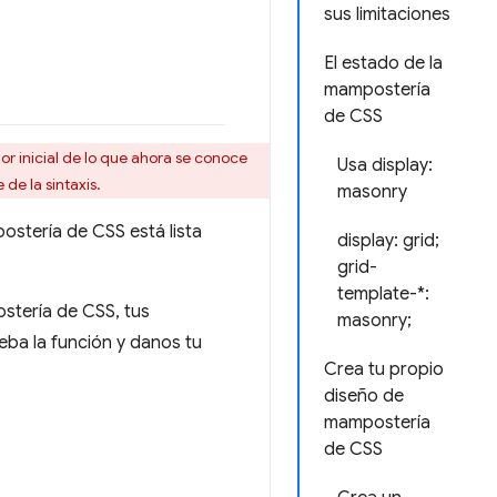
sus limitaciones
El estado de la
mampostería
de CSS
r inicial de lo que ahora se conoce
Usa display:
 de la sintaxis.
masonry
stería de CSS está lista
display: grid;
grid-
template-*:
stería de CSS, tus
masonry;
eba la función y danos tu
Crea tu propio
diseño de
mampostería
de CSS