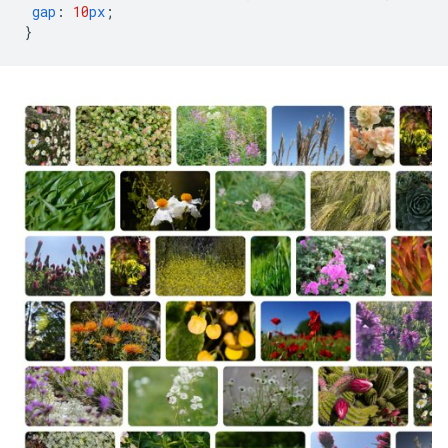
gap
:
10
px
;
}