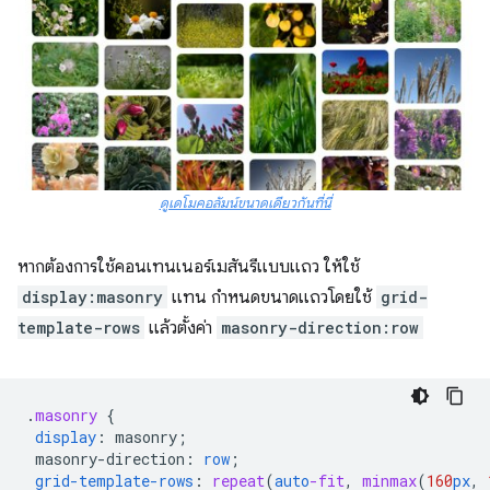
ดูเดโมคอลัมน์ขนาดเดียวกันที่นี่
หากต้องการใช้คอนเทนเนอร์เมสันรีแบบแถว ให้ใช้
display:masonry
แทน กำหนดขนาดแถวโดยใช้
grid-
template-rows
แล้วตั้งค่า
masonry-direction:row
.
masonry
{
display
:
masonry
;
masonry-direction
:
row
;
grid-template-rows
:
repeat
(
auto
-fit
,
minmax
(
160
px
,