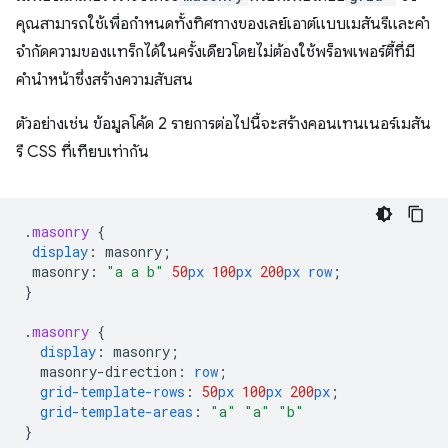
คุณสามารถใช้เพื่อกำหนดทั้งทิศทางของเลย์เอาต์แบบเมสันรีและคำ
จำกัดความของแทร็กได้ในครั้งเดียวโดยไม่ต้องใช้พร็อพเพอร์ตี้ที่มี
คำนำหน้าซึ่งสร้างความสับสน
ตัวอย่างเช่น ข้อมูลโค้ด 2 รายการต่อไปนี้จะสร้างคอนเทนเนอร์เมสัน
รี CSS ที่เทียบเท่ากัน
.
masonry
{
display
:
masonry
;
masonry
:
"a a b"
50
px
100
px
200
px
row
;
}
.
masonry
{
display
:
masonry
;
masonry-direction
:
row
;
grid-template-rows
:
50
px
100
px
200
px
;
grid-template-areas
:
"a"
"a"
"b"
}