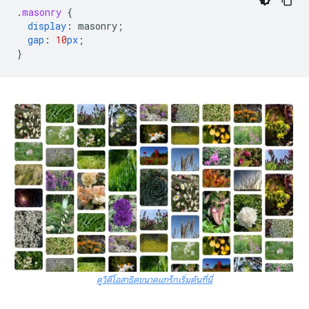
.
masonry
{
display
:
masonry
;
gap
:
10
px
;
}
ดูวิดีโอสาธิตขนาดแทร็กเริ่มต้นที่นี่