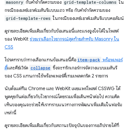
masonry
กับคำจำกัดความของ
grid-template-columns
ใน
กรณีของเลย์เอาต์เมสันรีแบบแถว หรือ กับคำจำกัดความของ
grid-template-rows
ในกรณีของเลย์เอาต์เมสันรีแบบคอลัมน์
ดูรายละเอียดเพิ่มเติมเกี่ยวกับข้อเสนอนี้และแรงจูงใจได้ในโพสต์
ของ WebKit
ช่วยเราเลือกไวยากรณ์สุดท้ายสำหรับ Masonry ใน
CSS
โปรดทราบว่าทางเลือกแทนข้อเสนอนี้คือ
item-pack
พร็อพเพอร์
ตี้
และคีย์เวิร์ด
collapse
ซึ่งจะทริกเกอร์การจัดวางแบบเมสันรี
ของ CSS แทนการใช้พร็อพเพอร์ตี้เทมเพลตกริด 2 รายการ
นับตั้งแต่ทีม Chrome และ WebKit เผยแพร่โพสต์ CSSWG ได้
พูดคุยกันต่อเกี่ยวกับไวยากรณ์โดยรวมเพื่อเดินหน้าต่อไป ความคิด
เห็นของคุณจะช่วยให้เราทราบแนวทางการพัฒนาเพิ่มเติมในฟอรัม
เหล่านี้
ดูรายละเอียดเพิ่มเติมเกี่ยวกับสถานะปัจจุบันของการอภิปรายได้ที่