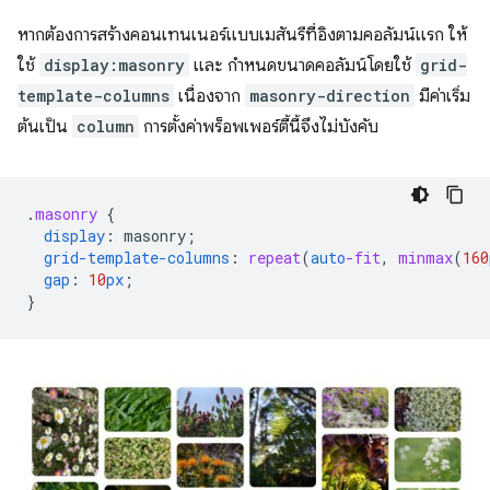
หากต้องการสร้างคอนเทนเนอร์แบบเมสันรีที่อิงตามคอลัมน์แรก ให้
ใช้
display:masonry
และ กำหนดขนาดคอลัมน์โดยใช้
grid-
template-columns
เนื่องจาก
masonry-direction
มีค่าเริ่ม
ต้นเป็น
column
การตั้งค่าพร็อพเพอร์ตี้นี้จึงไม่บังคับ
.
masonry
{
display
:
masonry
;
grid-template-columns
:
repeat
(
auto
-fit
,
minmax
(
160
gap
:
10
px
;
}