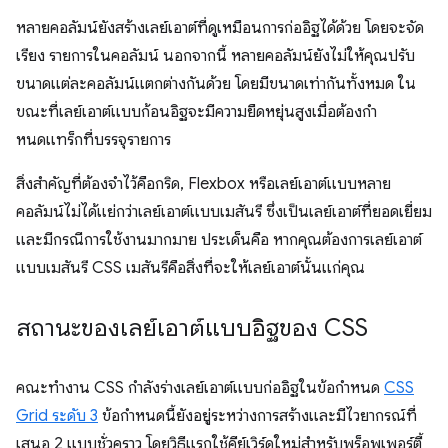
หลายคอลัมน์ยังสร้างเลย์เอาต์ที่ดูเหมือนการก่ออิฐได้ด้วย โดยจะจัด
เรียง รายการในคอลัมน์ นอกจากนี้ หลายคอลัมน์ยังไม่ให้คุณปรับ
ขนาดแต่ละคอลัมน์แตกต่างกันด้วย โดยมีขนาดเท่ากันทั้งหมด ใน
ขณะที่เลย์เอาต์แบบก้อนอิฐจะมีความยืดหยุ่นสูงเมื่อต้องกำ
หนดแทร็กที่บรรจุรายการ
สิ่งสำคัญที่ต้องจำไว้คือกริด, Flexbox หรือเลย์เอาต์แบบหลาย
คอลัมน์ไม่ได้แย่กว่าเลย์เอาต์แบบเมสันรี ซึ่งเป็นเลย์เอาต์ที่ยอดเยี่ยม
และมีกรณีการใช้งานมากมาย ประเด็นคือ หากคุณต้องการเลย์เอาต์
แบบเมสันรี CSS เมสันรีคือสิ่งที่จะให้เลย์เอาต์นั้นแก่คุณ
สถานะของเลย์เอาต์แบบอิฐของ CSS
คณะทำงาน CSS กำลังร่างเลย์เอาต์แบบก่ออิฐในข้อกำหนด
CSS
Grid ระดับ 3
ข้อกำหนดนี้ยังอยู่ระหว่างการสร้างและมีไวยากรณ์ที่
เสนอ 2 แบบชั่วคราว โดยวิธีแรกใช้คีย์เวิร์ดใหม่สำหรับพร็อพเพอร์ตี้