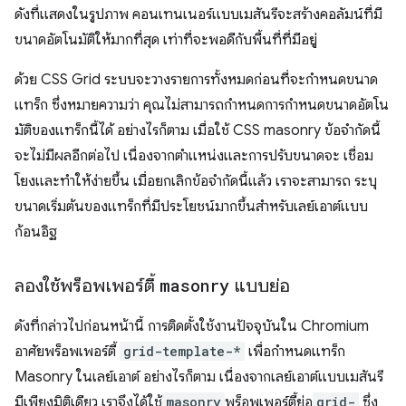
ดังที่แสดงในรูปภาพ คอนเทนเนอร์แบบเมสันรีจะสร้างคอลัมน์ที่มี
ขนาดอัตโนมัติให้มากที่สุด เท่าที่จะพอดีกับพื้นที่ที่มีอยู่
ด้วย CSS Grid ระบบจะวางรายการทั้งหมดก่อนที่จะกำหนดขนาด
แทร็ก ซึ่งหมายความว่า คุณไม่สามารถกำหนดการกำหนดขนาดอัตโน
มัติของแทร็กนี้ได้ อย่างไรก็ตาม เมื่อใช้ CSS masonry ข้อจำกัดนี้
จะไม่มีผลอีกต่อไป เนื่องจากตำแหน่งและการปรับขนาดจะ เชื่อม
โยงและทำให้ง่ายขึ้น เมื่อยกเลิกข้อจำกัดนี้แล้ว เราจะสามารถ ระบุ
ขนาดเริ่มต้นของแทร็กที่มีประโยชน์มากขึ้นสำหรับเลย์เอาต์แบบ
ก้อนอิฐ
ลองใช้พร็อพเพอร์ตี้
masonry
แบบย่อ
ดังที่กล่าวไปก่อนหน้านี้ การติดตั้งใช้งานปัจจุบันใน Chromium
อาศัยพร็อพเพอร์ตี้
grid-template-*
เพื่อกำหนดแทร็ก
Masonry ในเลย์เอาต์ อย่างไรก็ตาม เนื่องจากเลย์เอาต์แบบเมสันรี
มีเพียงมิติเดียว เราจึงได้ใช้
masonry
พร็อพเพอร์ตี้ย่อ
grid-
ซึ่ง