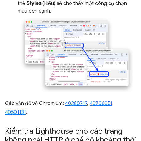
thẻ
Styles
(Kiểu) sẽ cho thấy một công cụ chọn
màu bên cạnh.
Các vấn đề về Chromium:
40280717
,
40706051
,
40501131
.
Kiểm tra Lighthouse cho các trang
không phải HTTP ở chế độ khoảng thời