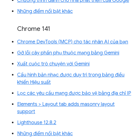
Chương trình dành cho nhà phát triển của Google
Những điểm nổi bật khác
Chrome 141
Chrome DevTools (MCP) cho tác nhân AI của bạn
Gỡ lỗi cây phần phụ thuộc mạng bằng Gemini
Xuất cuộc trò chuyện với Gemini
Cấu hình bản nhạc được duy trì trong bảng điều
khiển Hiệu suất
Lọc các yêu cầu mạng được bảo vệ bằng địa chỉ IP
Elements > Layout tab adds masonry layout
support
Lighthouse 12.8.2
Những điểm nổi bật khác