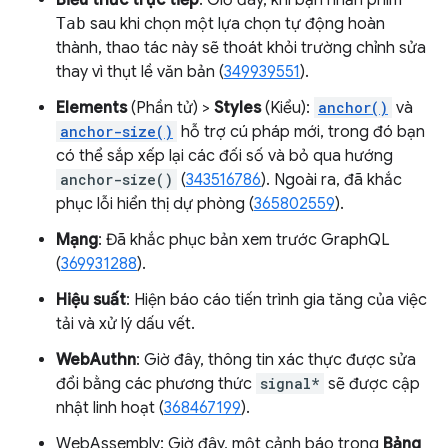
Biểu thức trực tiếp
: Giờ đây, khi bạn nhấn phím
Tab
sau khi chọn một lựa chọn tự động hoàn
thành, thao tác này sẽ thoát khỏi trường chỉnh sửa
thay vì thụt lề văn bản (
349939551
).
Elements
(Phần tử) >
Styles
(Kiểu):
anchor()
và
anchor-size()
hỗ trợ cú pháp mới, trong đó bạn
có thể sắp xếp lại các đối số và bỏ qua hướng
anchor-size()
(
343516786
). Ngoài ra, đã khắc
phục lỗi hiển thị dự phòng (
365802559
).
Mạng
: Đã khắc phục bản xem trước GraphQL
(
369931288
).
Hiệu suất
: Hiện báo cáo tiến trình gia tăng của việc
tải và xử lý dấu vết.
WebAuthn
: Giờ đây, thông tin xác thực được sửa
đổi bằng các phương thức
signal*
sẽ được cập
nhật linh hoạt (
368467199
).
WebAssembly: Giờ đây, một cảnh báo trong
Bảng