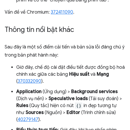
phím và có thể "chuyển qua bằng phím tab".
Vấn đề về Chromium:
372411090
.
Thông tin nổi bật khác
Sau đây là một số điểm cải tiến và bản sửa lỗi đáng chú ý
trong bản phát hành này:
Giờ đây, chế độ cài đặt điều tiết được đồng bộ hoá
chính xác giữa các bảng
Hiệu suất
và
Mạng
(
370332090
).
Application
(Ứng dụng) >
Background services
(Dịch vụ nền) >
Speculative loads
(Tải suy đoán) >
Rules
(Quy tắc) hiện có nút
{}
in đẹp tương tự
như
Sources
(Nguồn) >
Editor
(Trình chỉnh sửa)
(
40279147
).