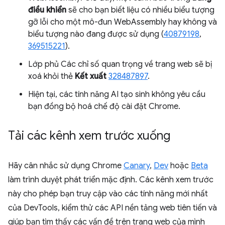
điều khiển
sẽ cho bạn biết liệu có nhiều biểu tượng
gỡ lỗi cho một mô-đun WebAssembly hay không và
biểu tượng nào đang được sử dụng (
40879198
,
369515221
).
Lớp phủ Các chỉ số quan trọng về trang web sẽ bị
xoá khỏi thẻ
Kết xuất
328487897
.
Hiện tại, các tính năng AI tạo sinh không yêu cầu
bạn đồng bộ hoá chế độ cài đặt Chrome.
Tải các kênh xem trước xuống
Hãy cân nhắc sử dụng Chrome
Canary
,
Dev
hoặc
Beta
làm trình duyệt phát triển mặc định. Các kênh xem trước
này cho phép bạn truy cập vào các tính năng mới nhất
của DevTools, kiểm thử các API nền tảng web tiên tiến và
giúp bạn tìm thấy các vấn đề trên trang web của mình