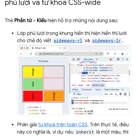
phủ lưới và từ khoá CSS-wide
Thẻ
Phần tử
>
Kiểu
hiện hỗ trợ những nội dung sau:
Lớp phủ lưới trong khung hiển thị hiện hiển thị lưới
cho chế độ viết
sideways-rl
và
sideways-lr
.
Phân giải
từ khoá trên toàn CSS
. Trên thực tế, điều
này có nghĩa là, ví dụ: nếu
inherit
là một màu, thì