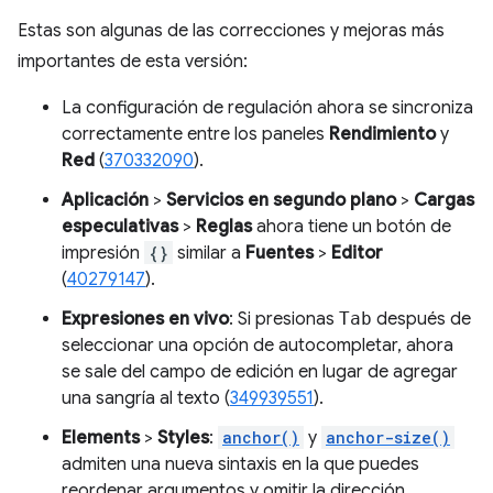
Estas son algunas de las correcciones y mejoras más
importantes de esta versión:
La configuración de regulación ahora se sincroniza
correctamente entre los paneles
Rendimiento
y
Red
(
370332090
).
Aplicación
>
Servicios en segundo plano
>
Cargas
especulativas
>
Reglas
ahora tiene un botón de
impresión
{}
similar a
Fuentes
>
Editor
(
40279147
).
Expresiones en vivo
: Si presionas
Tab
después de
seleccionar una opción de autocompletar, ahora
se sale del campo de edición en lugar de agregar
una sangría al texto (
349939551
).
Elements
>
Styles
:
anchor()
y
anchor-size()
admiten una nueva sintaxis en la que puedes
reordenar argumentos y omitir la dirección