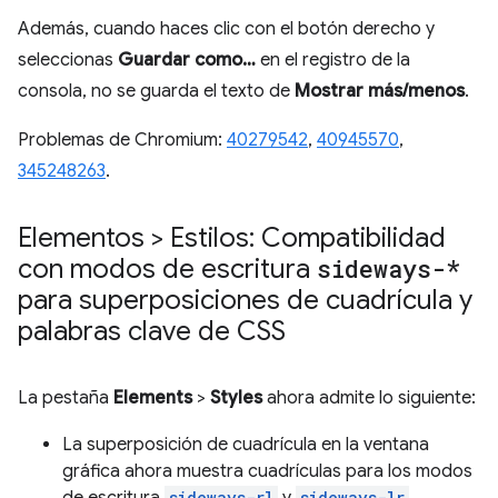
Además, cuando haces clic con el botón derecho y
seleccionas
Guardar como…
en el registro de la
consola, no se guarda el texto de
Mostrar más/menos
.
Problemas de Chromium:
40279542
,
40945570
,
345248263
.
Elementos > Estilos: Compatibilidad
con modos de escritura
sideways-*
para superposiciones de cuadrícula y
palabras clave de CSS
La pestaña
Elements
>
Styles
ahora admite lo siguiente:
La superposición de cuadrícula en la ventana
gráfica ahora muestra cuadrículas para los modos
de escritura
sideways-rl
y
sideways-lr
.